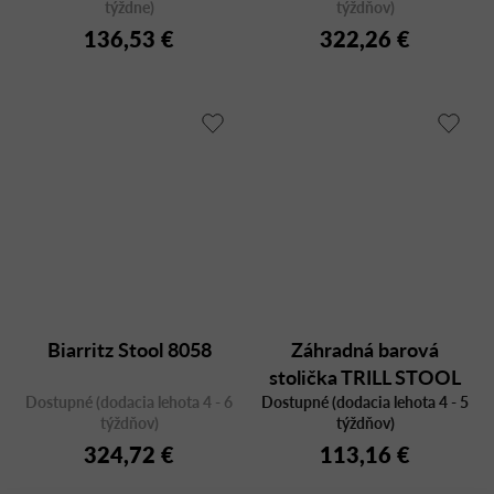
týždne)
týždňov)
136,53 €
322,26 €
Biarritz Stool 8058
Záhradná barová
stolička TRILL STOOL
Dostupné (dodacia lehota 4 - 6
Dostupné (dodacia lehota 4 - 5
MINI 40353
týždňov)
týždňov)
324,72 €
113,16 €