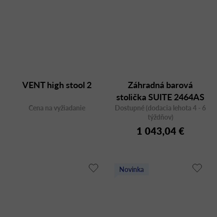
VENT high stool 2
Záhradná barová
stolička SUITE 2464AS
Cena na vyžiadanie
Dostupné (dodacia lehota 4 - 6
týždňov)
1 043,04 €
Novinka