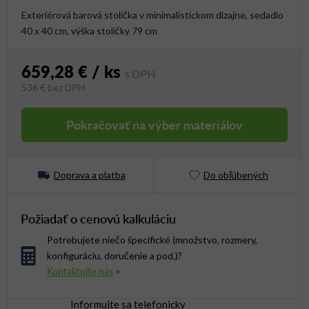
Exteriérová barová stolička v minimalistickom dizajne, sedadlo
40 x 40 cm, výška stoličky 79 cm
659,28 €
/ ks
536 €
bez DPH
Jednotková cena:
Pokračovať na výber materiálov
Doprava a platba
Do obľúbených
Požiadať o cenovú kalkuláciu
Potrebujete niečo špecifické (množstvo, rozmery,
konfiguráciu, doručenie a pod.)?
Informujte sa telefonicky