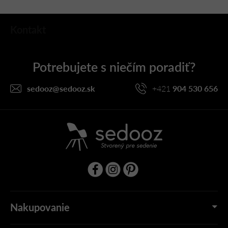
Z
Kontakt
á
p
ä
t
i
sedooz
@
sedooz.sk
+421
904 530 656
e
Nakupovanie