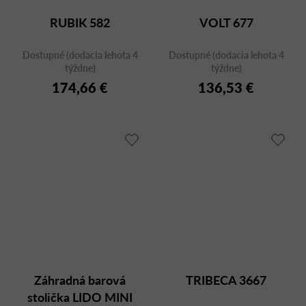
RUBIK 582
VOLT 677
Dostupné (dodacia lehota 4
Dostupné (dodacia lehota 4
týždne)
týždne)
174,66 €
136,53 €
Záhradná barová
TRIBECA 3667
stolička LIDO MINI