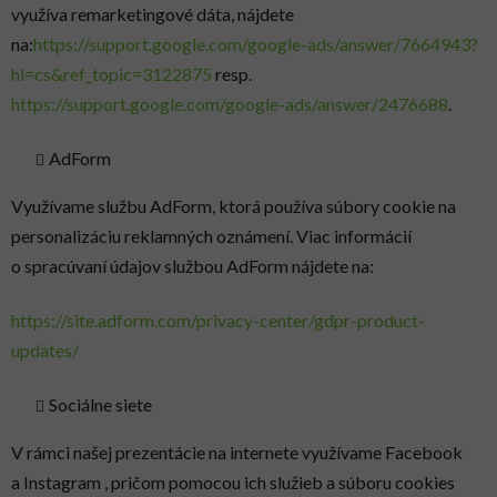
využíva remarketingové dáta, nájdete
na:
https://support.google.com/google-ads/answer/7664943?
hl=cs&ref_topic=3122875
resp.
https://support.google.com/google-ads/answer/2476688
.
AdForm
Využívame službu AdForm, ktorá používa súbory cookie na
personalizáciu reklamných oznámení. Viac informácií
o spracúvaní údajov službou AdForm nájdete na:
https://site.adform.com/privacy-center/gdpr-product-
updates/
Sociálne siete
V rámci našej prezentácie na internete využívame Facebook
a Instagram , pričom pomocou ich služieb a súboru cookies