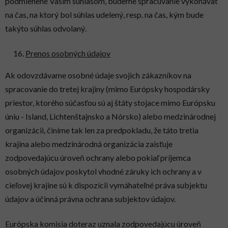
podmienené Vaším súhlasom, budeme spracúvanie vykonávať
na čas, na ktorý bol súhlas udelený, resp. na čas, kým bude
takýto súhlas odvolaný.
Prenos osobných údajov
Ak odovzdávame osobné údaje svojich zákazníkov na
spracovanie do tretej krajiny (mimo Európsky hospodársky
priestor, ktorého súčasťou sú aj štáty stojace mimo Európsku
úniu - Island, Lichtenštajnsko a Nórsko) alebo medzinárodnej
organizácii, činíme tak len za predpokladu, že táto tretia
krajina alebo medzinárodná organizácia zaisťuje
zodpovedajúcu úroveň ochrany alebo pokiaľ príjemca
osobných údajov poskytol vhodné záruky ich ochrany a v
cieľovej krajine sú k dispozícii vymáhateľné práva subjektu
údajov a účinná právna ochrana subjektov údajov.
Európska komisia doteraz uznala zodpovedajúcu úroveň