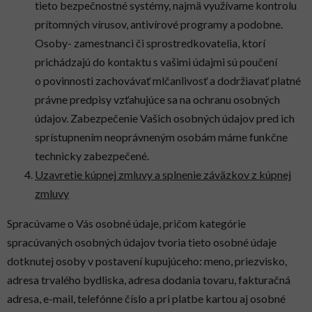
tieto bezpečnostné systémy, najmä využívame kontrolu
prítomných vírusov, antivírové programy a podobne.
Osoby- zamestnanci či sprostredkovatelia, ktorí
prichádzajú do kontaktu s vašimi údajmi sú poučení
o povinnosti zachovávať mlčanlivosť a dodržiavať platné
právne predpisy vzťahujúce sa na ochranu osobných
údajov. Zabezpečenie Vašich osobných údajov pred ich
sprístupnením neoprávneným osobám máme funkčne
technicky zabezpečené.
Uzavretie kúpnej zmluvy a splnenie záväzkov z kúpnej
zmluvy
Spracúvame o Vás osobné údaje, pričom kategórie
spracúvaných osobných údajov tvoria tieto osobné údaje
dotknutej osoby v postavení kupujúceho: meno, priezvisko,
adresa trvalého bydliska, adresa dodania tovaru, fakturačná
adresa, e-mail, telefónne číslo a pri platbe kartou aj osobné