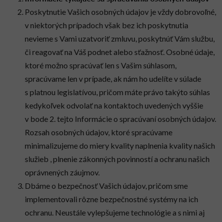
Poskytnutie Vašich osobných údajov je vždy dobrovoľné,
v niektorých prípadoch však bez ich poskytnutia
nevieme s Vami uzatvoriť zmluvu, poskytnúť Vám službu,
či reagovať na Váš podnet alebo sťažnosť. Osobné údaje,
ktoré možno spracúvať len s Vašim súhlasom,
spracúvame len v prípade, ak nám ho udelíte v súlade
s platnou legislatívou, pričom máte právo takýto súhlas
kedykoľvek odvolať na kontaktoch uvedených vyššie
v bode 2. tejto Informácie o spracúvaní osobných údajov.
Rozsah osobných údajov, ktoré spracúvame
minimalizujeme do miery kvality naplnenia kvality našich
služieb , plnenie zákonných povinností a ochranu našich
oprávnených záujmov.
Dbáme o bezpečnosť Vašich údajov, pričom sme
implementovali rôzne bezpečnostné systémy na ich
ochranu. Neustále vylepšujeme technológie a s nimi aj