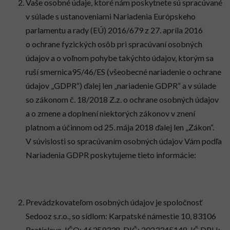
Vaše osobné údaje, ktoré nám poskytnete sú spracúvané
v súlade s ustanoveniami Nariadenia Európskeho
parlamentu a rady (EÚ) 2016/679 z 27. apríla 2016
o ochrane fyzických osôb pri spracúvaní osobných
údajov a o voľnom pohybe takýchto údajov, ktorým sa
ruší smernica95/46/ES (všeobecné nariadenie o ochrane
údajov „GDPR“) ďalej len „nariadenie GDPR“ a v súlade
so zákonom č. 18/2018 Z.z. o ochrane osobných údajov
a o zmene a doplnení niektorých zákonov v znení
platnom a účinnom od 25. mája 2018 ďalej len „Zákon“.
V súvislosti so spracúvaním osobných údajov Vám podľa
Nariadenia GDPR poskytujeme tieto informácie:
Prevádzkovateľom osobných údajov je spoločnosť
Sedooz s.r.o., so sídlom: Karpatské námestie 10, 83106
Bratislava, IČO: 46359338, DIČ: 2023345148, IČ DPH: