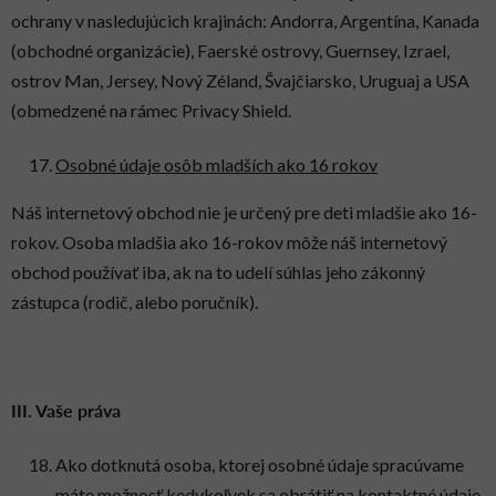
ochrany v nasledujúcich krajinách: Andorra, Argentína, Kanada
(obchodné organizácie), Faerské ostrovy, Guernsey, Izrael,
ostrov Man, Jersey, Nový Zéland, Švajčiarsko, Uruguaj a USA
(obmedzené na rámec Privacy Shield.
Osobné údaje osôb mladších ako 16 rokov
Náš internetový obchod nie je určený pre deti mladšie ako 16-
rokov. Osoba mladšia ako 16-rokov môže náš internetový
obchod používať iba, ak na to udelí súhlas jeho zákonný
zástupca (rodič, alebo poručník).
III. Vaše práva
Ako dotknutá osoba, ktorej osobné údaje spracúvame
máte možnosť kedykoľvek sa obrátiť na kontaktné údaje