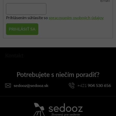
Email
spracovaním osobných údajov
Prihlásením súhlasíte so
PRIHLÁSIŤ SA
Z
Kontakt
á
p
ä
t
i
sedooz
@
sedooz.sk
+421
904 530 656
e