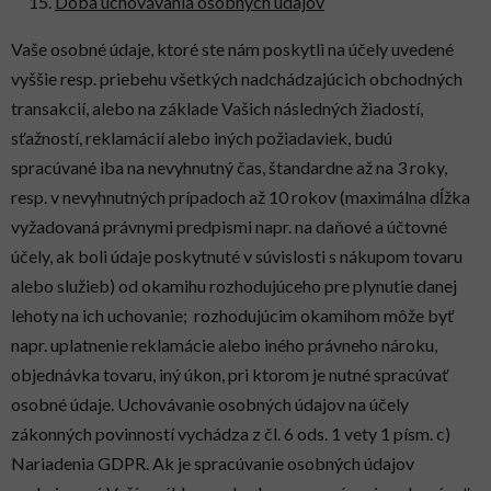
Doba uchovávania osobných údajov
Vaše osobné údaje, ktoré ste nám poskytli na účely uvedené
vyššie resp. priebehu všetkých nadchádzajúcich obchodných
transakcií, alebo na základe Vašich následných žiadostí,
sťažností, reklamácií alebo iných požiadaviek, budú
spracúvané iba na nevyhnutný čas, štandardne až na 3 roky,
resp. v nevyhnutných prípadoch až 10 rokov (maximálna dĺžka
vyžadovaná právnymi predpismi napr. na daňové a účtovné
účely, ak boli údaje poskytnuté v súvislosti s nákupom tovaru
alebo služieb) od okamihu rozhodujúceho pre plynutie danej
lehoty na ich uchovanie; rozhodujúcim okamihom môže byť
napr. uplatnenie reklamácie alebo iného právneho nároku,
objednávka tovaru, iný úkon, pri ktorom je nutné spracúvať
osobné údaje. Uchovávanie osobných údajov na účely
zákonných povinností vychádza z čl. 6 ods. 1 vety 1 písm. c)
Nariadenia GDPR. Ak je spracúvanie osobných údajov