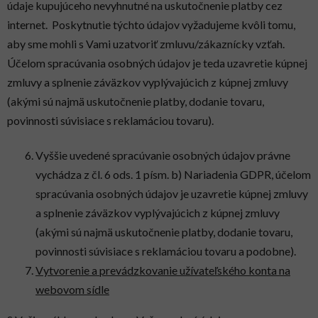
údaje kupujúceho nevyhnutné na uskutočnenie platby cez
internet. Poskytnutie týchto údajov vyžadujeme kvôli tomu,
aby sme mohli s Vami uzatvoriť zmluvu/zákaznícky vzťah.
Účelom spracúvania osobných údajov je teda uzavretie kúpnej
zmluvy a splnenie záväzkov vyplývajúcich z kúpnej zmluvy
(akými sú najmä uskutočnenie platby, dodanie tovaru,
povinnosti súvisiace s reklamáciou tovaru).
Vyššie uvedené spracúvanie osobných údajov právne
vychádza z čl. 6 ods. 1 písm. b) Nariadenia GDPR, účelom
spracúvania osobných údajov je uzavretie kúpnej zmluvy
a splnenie záväzkov vyplývajúcich z kúpnej zmluvy
(akými sú najmä uskutočnenie platby, dodanie tovaru,
povinnosti súvisiace s reklamáciou tovaru a podobne).
Vytvorenie a prevádzkovanie užívateľského konta na
webovom sídle