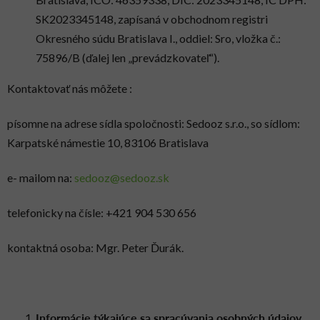
SK2023345148, zapísaná v obchodnom registri
Okresného súdu Bratislava I., oddiel: Sro, vložka č.:
75896/B (ďalej len „prevádzkovateľ“).
Kontaktovať nás môžete :
písomne na adrese sídla spoločnosti: Sedooz s.r.o., so sídlom:
Karpatské námestie 10, 83106 Bratislava
e- mailom na:
sedooz@sedooz.sk
telefonicky na čísle: +421 904 530 656
kontaktná osoba: Mgr. Peter Ďurák.
Informácie týkajúce sa spracúvania osobných údajov