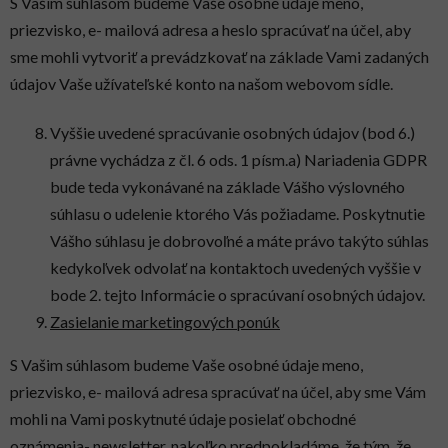
S Vašim súhlasom budeme Vaše osobné údaje meno,
priezvisko, e- mailová adresa a heslo spracúvať na účel, aby
sme mohli vytvoriť a prevádzkovať na základe Vami zadaných
údajov Vaše užívateľské konto na našom webovom sídle.
Vyššie uvedené spracúvanie osobných údajov (bod 6.)
právne vychádza z čl. 6 ods. 1 písm.a) Nariadenia GDPR
bude teda vykonávané na základe Vášho výslovného
súhlasu o udelenie ktorého Vás požiadame. Poskytnutie
Vášho súhlasu je dobrovoľné a máte právo takýto súhlas
kedykoľvek odvolať na kontaktoch uvedených vyššie v
bode 2. tejto Informácie o spracúvaní osobných údajov.
Zasielanie marketingových ponúk
S Vašim súhlasom budeme Vaše osobné údaje meno,
priezvisko, e- mailová adresa spracúvať na účel, aby sme Vám
mohli na Vami poskytnuté údaje posielať obchodné
oznámenia- newsletter, nakoľko predpokladáme, že tým, že