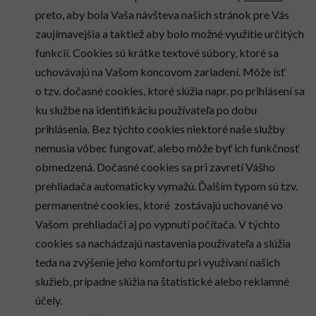
preto, aby bola Vaša návšteva našich stránok pre Vás
zaujímavejšia a taktiež aby bolo možné využitie určitých
funkcií. Cookies sú krátke textové súbory, ktoré sa
uchovávajú na Vašom koncovom zariadení. Môže ísť
o tzv. dočasné cookies, ktoré slúžia napr. po prihlásení sa
ku službe na identifikáciu používateľa po dobu
prihlásenia. Bez týchto cookies niektoré naše služby
nemusia vôbec fungovať, alebo môže byť ich funkčnosť
obmedzená. Dočasné cookies sa pri zavretí Vášho
prehliadača automaticky vymažú. Ďalším typom sú tzv.
permanentné cookies, ktoré zostávajú uchované vo
Vašom prehliadači aj po vypnutí počítača. V týchto
cookies sa nachádzajú nastavenia používateľa a slúžia
teda na zvýšenie jeho komfortu pri využívaní našich
služieb, prípadne slúžia na štatistické alebo reklamné
účely.