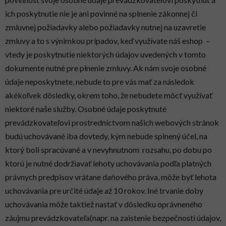
ich poskytnutie nie je ani povinné na splnenie zákonnej či
zmluvnej požiadavky alebo požiadavky nutnej na uzavretie
zmluvy a to s výnimkou prípadov, keď využívate náš eshop –
vtedy je poskytnutie niektorých údajov uvedených v tomto
dokumente nutné pre plnenie zmluvy. Ak nám svoje osobné
údaje neposkytnete, nebude to pre vás mať za následok
akékoľvek dôsledky, okrem toho, že nebudete môcť využívať
niektoré naše služby. Osobné údaje poskytnuté
prevádzkovateľovi prostredníctvom našich webových stránok
budú uchovávané iba dovtedy, kým nebude splnený účel, na
ktorý boli spracúvané a v nevyhnutnom rozsahu, po dobu po
ktorú je nutné dodržiavať lehoty uchovávania podľa platných
právnych predpisov vrátane daňového práva, môže byť lehota
uchovávania pre určité údaje až 10 rokov. Iné trvanie doby
uchovávania môže taktiež nastať v dôsledku oprávneného
záujmu prevádzkovateľa(napr. na zaistenie bezpečnosti údajov,