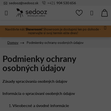
Prejsť
+421
sedooz
@
sedooz.sk
904 530 656
na
obsah
Hľadať
N
KO
Showroom!
Navštívte náš
Showroom je dostupný len po dohode -
rezervujte si svoj termín ešte dnes!
Domov
Podmienky ochrany osobných údajov
Podmienky ochrany
osobných údajov
Zásady spracúvania osobných údajov
Informácia o spracúvaní osobných údajov
Všeobecné a úvodné informácie