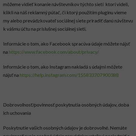
môžeme vidieť konanie návštevníkov týchto sietí ktorí videli,
klikli na náš reklamný pútač, či ktorý použitím pluginu vieme
my alebo prevádzkovateľ sociálnej siete priradiť danú návštevu
k vášmu účtu na príslušnej sociálnej sieti.
Informácie o tom, ako Facebook spracúva údaje môžete nájsť
na
https://www.facebook.com/about/privacy/
Informácie o tom, ako Instagram nakladá s údajmi môžete
nájsť na
https://help.instagram.com/155833707900388
Dobrovoľnosť/povinnosť poskytnutia osobných údajov, doba
ich uchovania
Poskytnutie vašich osobných údajov je dobrovoľné. Nemáte
povinnosť svoje osobné údaje prevádzkovateľovi poskytnúť a