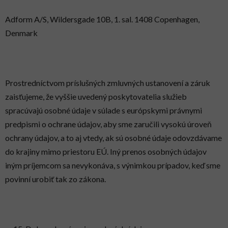
Adform A/S, Wildersgade 10B, 1. sal. 1408 Copenhagen,
Denmark
Prostredníctvom príslušných zmluvných ustanovení a záruk
zaisťujeme, že vyššie uvedený poskytovatelia služieb
spracúvajú osobné údaje v súlade s európskymi právnymi
predpismi o ochrane údajov, aby sme zaručili vysokú úroveň
ochrany údajov, a to aj vtedy, ak sú osobné údaje odovzdávame
do krajiny mimo priestoru EÚ. Iný prenos osobných údajov
iným príjemcom sa nevykonáva, s výnimkou prípadov, keď sme
povinní urobiť tak zo zákona.