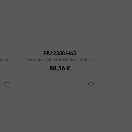
PIU 2338 H65
ždne)
Dostupné (dodacia lehota 4 týždne)
88,56 €