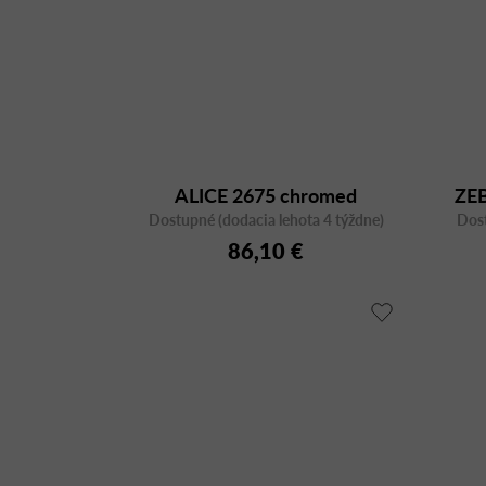
ALICE 2675 chromed
ZE
Dostupné (dodacia lehota 4 týždne)
Dost
86,10 €