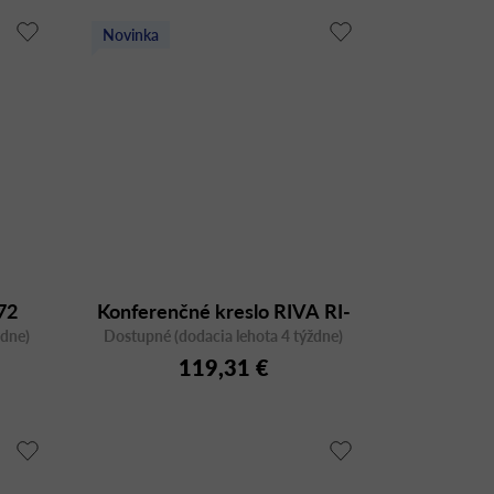
Novinka
72
Konferenčné kreslo RIVA RI-
ždne)
Dostupné (dodacia lehota 4 týždne)
01-PP-PP
119,31 €