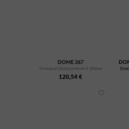
DOME 267
DOM
Dostupné (dodacia lehota 4 týždne)
Dost
120,54 €