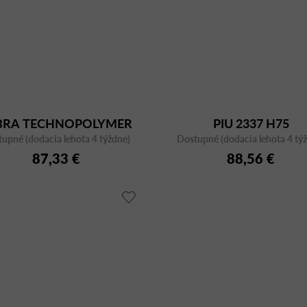
BRA TECHNOPOLYMER
PIU 2337 H75
upné (dodacia lehota 4 týždne)
2615 CR
Dostupné (dodacia lehota 4 tý
87,33 €
88,56 €