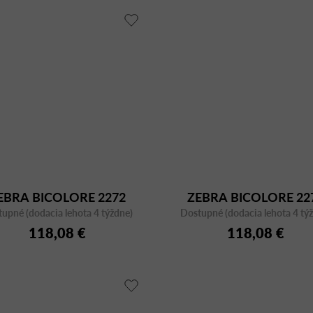
EBRA BICOLORE 2272
ZEBRA BICOLORE 22
upné (dodacia lehota 4 týždne)
coated
Dostupné (dodacia lehota 4 tý
chrome
118,08 €
118,08 €