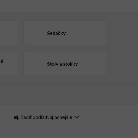
Sedačky
ké
Stoly a stolíky
R
Najlacnejšie
Radiť podľa:
a
d
e