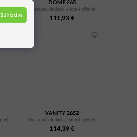
DOME 265
ždne)
Dostupné (dodacia lehota 4 týždne)
Súhlasím
111,93 €
VANITY 2652
ždne)
Dostupné (dodacia lehota 4 týždne)
114,39 €