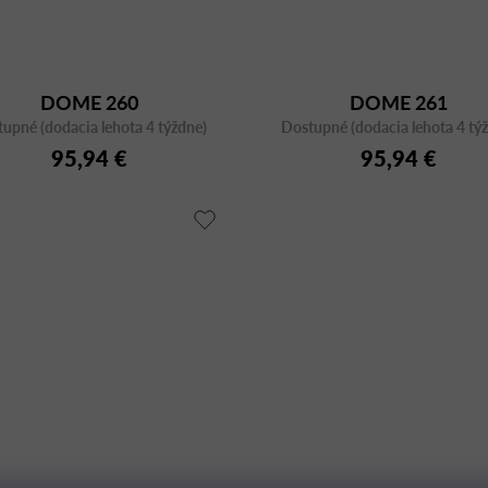
DOME 260
DOME 261
upné (dodacia lehota 4 týždne)
Dostupné (dodacia lehota 4 tý
95,94 €
95,94 €