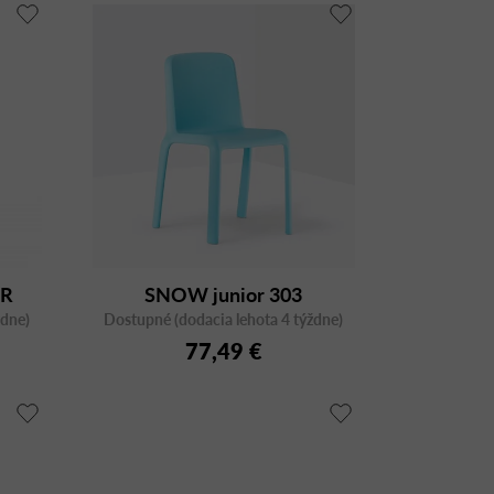
n
i
e
p
r
o
d
u
k
t
CR
SNOW junior 303
o
ždne)
Dostupné (dodacia lehota 4 týždne)
v
77,49 €