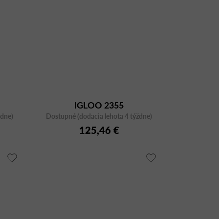
IGLOO 2355
ždne)
Dostupné (dodacia lehota 4 týždne)
125,46 €