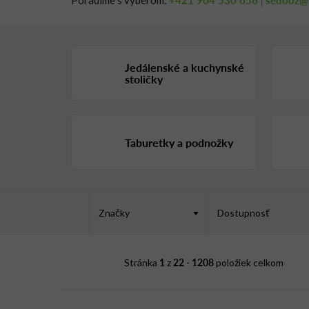
Poradíme s výberom:
|
Jedálenské a kuchynské
stoličky
Taburetky a podnožky
V
ý
Značky
Dostupnosť
p
i
1
22
1208
Stránka
z
-
položiek celkom
s
p
r