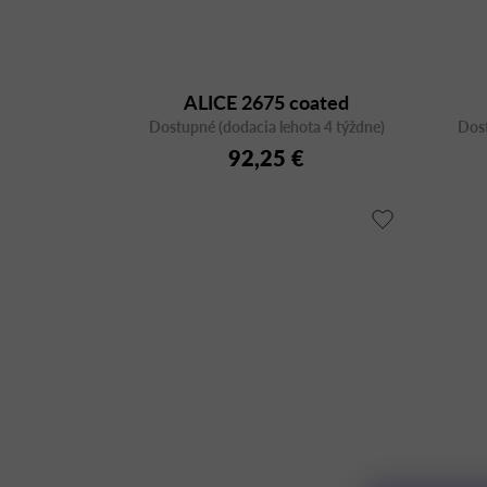
ALICE 2675 coated
Dostupné (dodacia lehota 4 týždne)
Dost
92,25 €