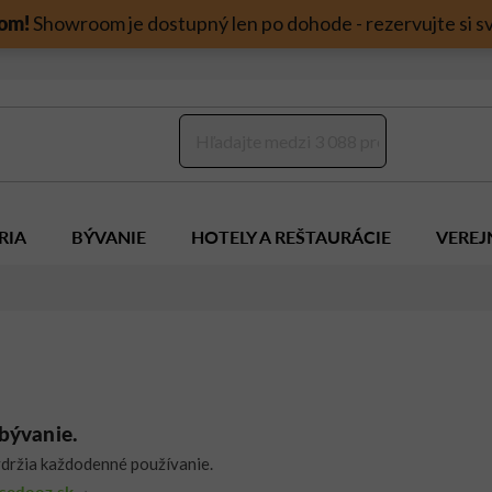
om!
Showroom je dostupný len po dohode - rezervujte si sv
RIA
BÝVANIE
HOTELY A REŠTAURÁCIE
VEREJ
bývanie.
 vydržia každodenné používanie.
sedooz.sk