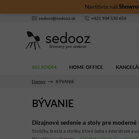
Prejsť
Showro
Navštívte náš
na
obsah
sedooz
@
sedooz.sk
+421
904 530 656
SKLADOM
HOME OFFICE
KANCELÁ
Domov
BÝVANIE
BÝVANIE
Dizajnové sedenie a stoly pre moderné 
Stoličky, kreslá a stolíky, ktoré ladia s interiérom a
+421 904 530 656
sedooz@