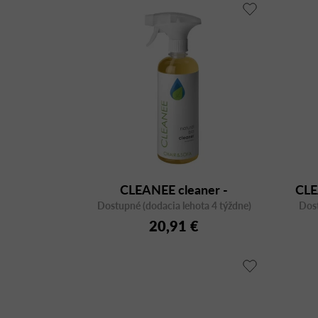
o
d
u
k
t
o
v
CLEANEE cleaner -
CL
Dostupné (dodacia lehota 4 týždne)
ekologický čistič poťahov
Dost
e
20,91 €