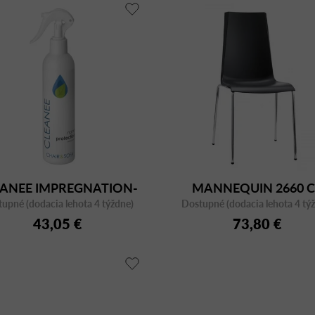
EANEE IMPREGNATION-
MANNEQUIN 2660 
upné (dodacia lehota 4 týždne)
kologická impregnácia
Dostupné (dodacia lehota 4 tý
43,05 €
poťahov
73,80 €