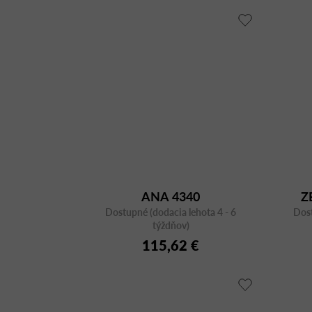
ANA 4340
Z
Dostupné (dodacia lehota 4 - 6
Dost
týždňov)
115,62 €