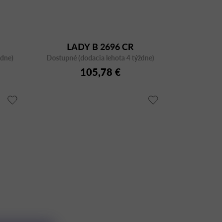
LADY B 2696 CR
ždne)
Dostupné (dodacia lehota 4 týždne)
105,78 €