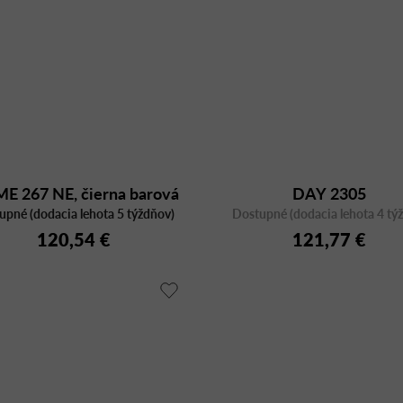
E 267 NE, čierna barová
DAY 2305
upné (dodacia lehota 5 týždňov)
plastová stolička
Dostupné (dodacia lehota 4 tý
120,54 €
121,77 €