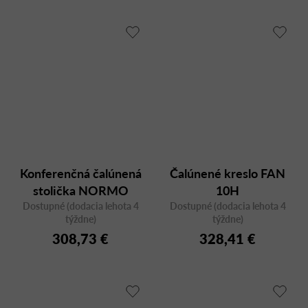
Konferenčná čalúnená
Čalúnené kreslo FAN
stolička NORMO
10H
Dostupné (dodacia lehota 4
500HC SP na
Dostupné (dodacia lehota 4
týždne)
týždne)
kolieskach, s
308,73 €
328,41 €
podrúčkami