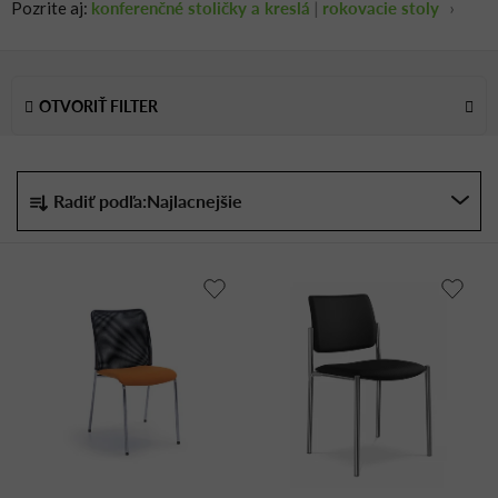
konferenčné stoličky a kreslá
rokovacie stoly
Pozrite aj:
|
›
V
ý
OTVORIŤ FILTER
p
i
s
R
Radiť podľa:
Najlacnejšie
p
a
r
d
o
e
d
n
u
i
k
e
t
p
o
r
v
o
d