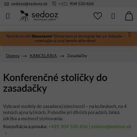
Prejsť
+421
sedooz
@
sedooz.sk
904 530 656
na
obsah
Hľadať
N
KO
Showroom!
Navštívte náš
Showroom je dostupný len po dohode -
rezervujte si svoj termín ešte dnes!
Domov
KANCELÁRIA
Zasadačky
Konferenčné stoličky do
zasadačky
Vybrané modely do zasadacej miestnosti – na kolieskach, na 4
nohách aj na lyžinách. Pohodlie pri dlhších poradách, ľahká
údržba a možnosť stohovania.
+421 904 530 656
sedooz@sedooz.sk
Konzultácia a ponuka:
|
›