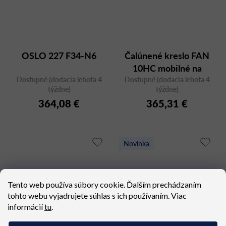
OSLO 227 F34-N6
Čalúnené kreslo FAN
10HC mobilné na
Dostupné (dodacia lehota 4
Dostupné (dodacia lehota 4
kolieskach
týždne)
týždne)
364,08 €
365,31 €
Novinka
Tento web používa súbory cookie. Ďalším prechádzaním
tohto webu vyjadrujete súhlas s ich používaním. Viac
informácií
tu
.