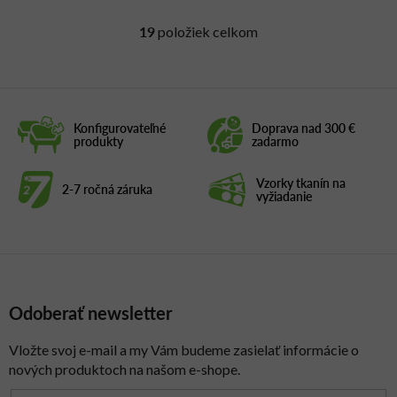
19
položiek celkom
O
v
l
á
d
Konfigurovateľné
Doprava nad 300 €
a
produkty
zadarmo
c
i
Vzorky tkanín na
2-7 ročná záruka
e
vyžiadanie
p
r
v
k
y
Odoberať newsletter
v
ý
p
Vložte svoj e-mail a my Vám budeme zasielať informácie o
i
nových produktoch na našom e-shope.
s