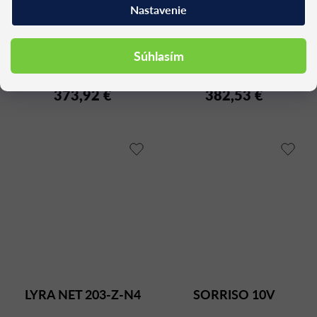
Nastavenie
ACOS Pro 30H chrome
Konferenčná stolička
FLEXI LIGHT CHL BR
Súhlasím
Dostupné (dodacia lehota 4
Dostupné (dodacia lehota 4
F95-BL
týždne)
týždne)
373,92 €
382,53 €
LYRA NET 203-Z-N4
SORRISO 10V