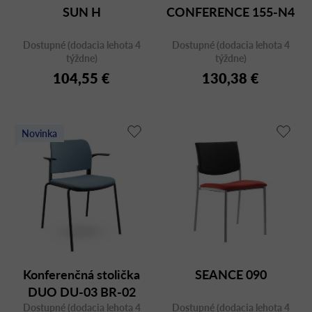
u
SUN H
CONFERENCE 155-N4
k
t
Dostupné (dodacia lehota 4
Dostupné (dodacia lehota 4
o
týždne)
týždne)
v
104,55 €
130,38 €
Novinka
Konferenčná stolička
SEANCE 090
DUO DU-03 BR-02
Dostupné (dodacia lehota 4
Dostupné (dodacia lehota 4