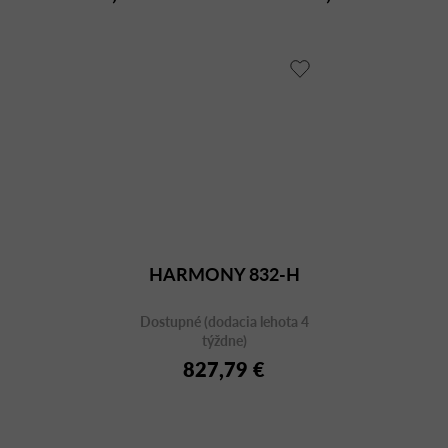
HARMONY 832-H
Dostupné (dodacia lehota 4
týždne)
827,79 €