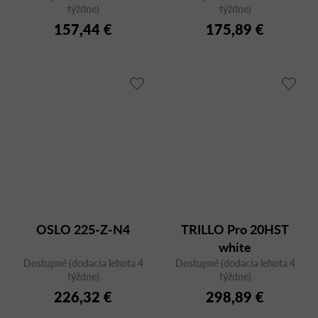
týždne)
týždne)
157,44 €
175,89 €
OSLO 225-Z-N4
TRILLO Pro 20HST
white
Dostupné (dodacia lehota 4
Dostupné (dodacia lehota 4
týždne)
týždne)
226,32 €
298,89 €