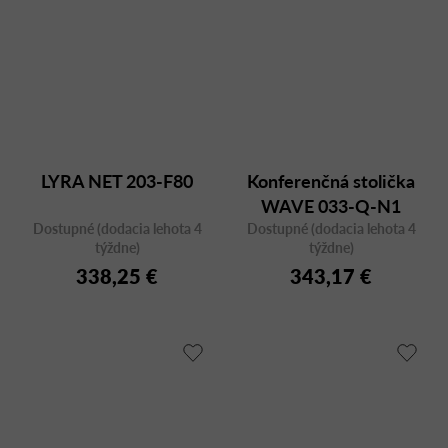
LYRA NET 203-F80
Konferenčná stolička
WAVE 033-Q-N1
Dostupné (dodacia lehota 4
Dostupné (dodacia lehota 4
týždne)
týždne)
338,25 €
343,17 €