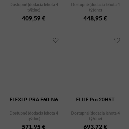
Dostupné (dodacia lehota 4
Dostupné (dodacia lehota 4
týždne)
týždne)
409,59 €
448,95 €
FLEXI P-PRA F60-N6
ELLIE Pro 20HST
Dostupné (dodacia lehota 4
Dostupné (dodacia lehota 4
týždne)
týždne)
571,95 €
693,72 €