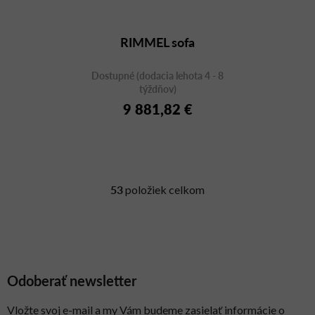
RIMMEL sofa
Dostupné (dodacia lehota 4 - 8
týždňov)
9 881,82 €
53
položiek celkom
O
v
l
á
d
a
Odoberať newsletter
c
i
Vložte svoj e-mail a my Vám budeme zasielať informácie o