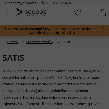
Prejsť
+421
sedooz
@
sedooz.sk
904 530 656
na
obsah
Hľadať
N
KO
Showroom!
Navštívte náš
Showroom je dostupný len po dohode -
rezervujte si svoj termín ešte dnes!
Domov
Predávané značky
SATIS
SATIS
V roku 1970 založil talian Enzo Mantellassi firmu na výrobu
sedacieho nábytku a postelí SATIS SPA. Aj keď sa postupne
etablovala ako veľká spoločnosť na medzinárodnej úrovni,
nikdy neopustila svoj pôvod typického remeselného
laboratória, ktoré si dodnes uchováva všetky výrobné
tajomstvá a skúsenosti. Rodina Mantellassi dodnes spravuje