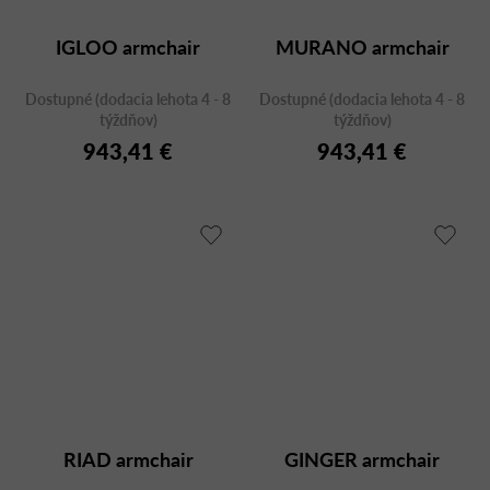
IGLOO armchair
MURANO armchair
Dostupné (dodacia lehota 4 - 8
Dostupné (dodacia lehota 4 - 8
týždňov)
týždňov)
943,41 €
943,41 €
RIAD armchair
GINGER armchair