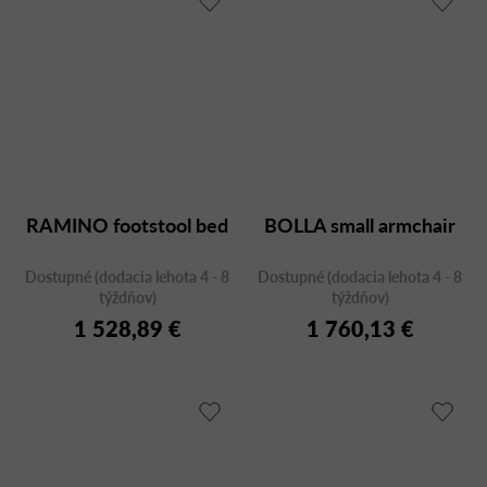
RAMINO footstool bed
BOLLA small armchair
Dostupné (dodacia lehota 4 - 8
Dostupné (dodacia lehota 4 - 8
týždňov)
týždňov)
1 528,89 €
1 760,13 €