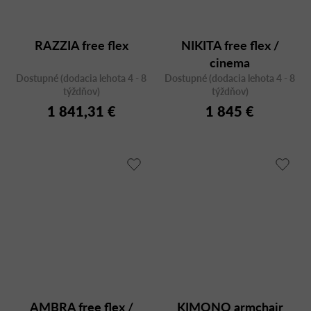
RAZZIA free flex
NIKITA free flex /
cinema
Dostupné (dodacia lehota 4 - 8
Dostupné (dodacia lehota 4 - 8
týždňov)
týždňov)
1 841,31 €
1 845 €
AMBRA free flex /
KIMONO armchair