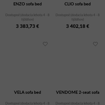
ENZO sofa bed
CLIO sofa bed
Dostupné (dodacia lehota 4 - 8
Dostupné (dodacia lehota 4 - 8
týždňov)
týždňov)
3 383,73 €
3 402,18 €
VELA sofa bed
VENDOME 2-seat sofa
Dostupné (dodacia lehota 4 - 8
Dostupné (dodacia lehota 4 - 8