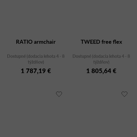
RATIO armchair
TWEED free flex
Dostupné (dodacia lehota 4 - 8
Dostupné (dodacia lehota 4 - 8
týždňov)
týždňov)
1 787,19 €
1 805,64 €