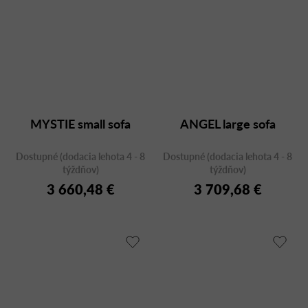
MYSTIE small sofa
ANGEL large sofa
Dostupné (dodacia lehota 4 - 8
Dostupné (dodacia lehota 4 - 8
týždňov)
týždňov)
3 660,48 €
3 709,68 €