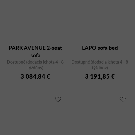
PARK AVENUE 2-seat
LAPO sofa bed
sofa
Dostupné (dodacia lehota 4 - 8
Dostupné (dodacia lehota 4 - 8
týždňov)
týždňov)
3 084,84 €
3 191,85 €