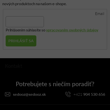
e
nových produktoch na našom e-shope.
p
r
Email
v
k
y
spracovaním osobných údajov
Prihlásením súhlasíte so
v
ý
PRIHLÁSIŤ SA
p
i
s
Z
u
Kontakt
á
p
ä
t
i
sedooz
@
sedooz.sk
+421
904 530 656
e