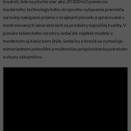
továreň, kde na ploche viac ako 20 000 m2 pomocou
moderného technologického strojového vybavenia premieňa
suroviny nakúpené priamo v krajinách pôvodu a spracované v
kontrolovaných laboratóriách na produkty najvyššej kvality. V
ponuke talianskeho výrobcu sedačiek nájdete modely v
modernom aj klasickom štýle. Sedačky a kreslá sa vyznačujú
mimoriadnym pohodlím a možnosťou prispôsobenia potrebám
a vkusu zákazníkov.