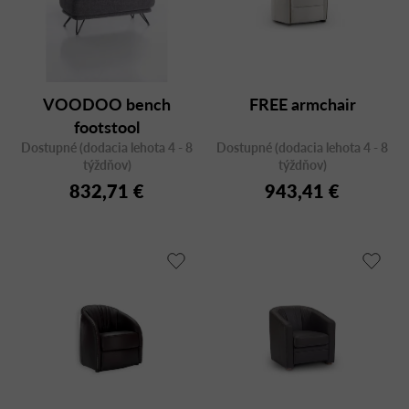
r
p
o
r
d
o
u
d
VOODOO bench
FREE armchair
k
u
footstool
t
k
Dostupné (dodacia lehota 4 - 8
Dostupné (dodacia lehota 4 - 8
o
t
týždňov)
týždňov)
v
o
832,71 €
943,41 €
v