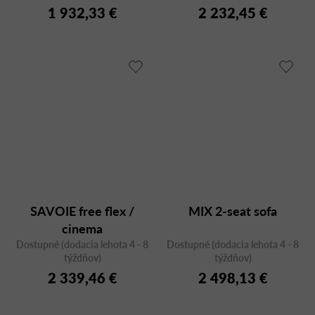
1 932,33 €
2 232,45 €
SAVOIE free flex /
MIX 2-seat sofa
cinema
Dostupné (dodacia lehota 4 - 8
Dostupné (dodacia lehota 4 - 8
týždňov)
týždňov)
2 339,46 €
2 498,13 €