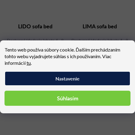
LIDO sofa bed
LIMA sofa bed
Dostupné (dodacia lehota 4 - 8
Dostupné (dodacia lehota 4 - 8
týždňov)
týždňov)
Tento web používa súbory cookie. Ďalším prechádzaním
3 191,85 €
3 191,85 €
tohto webu vyjadrujete súhlas s ich používaním. Viac
informácií
tu
.
Nastavenie
Súhlasím