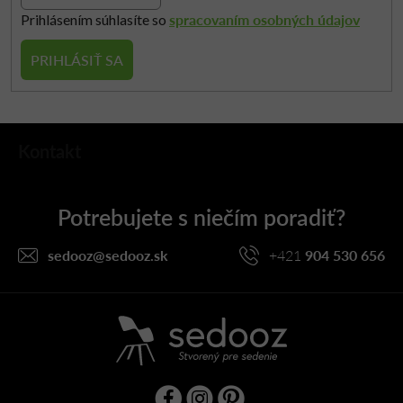
spracovaním osobných údajov
Prihlásením súhlasíte so
PRIHLÁSIŤ SA
Z
Kontakt
á
p
ä
t
i
sedooz
@
sedooz.sk
+421
904 530 656
e