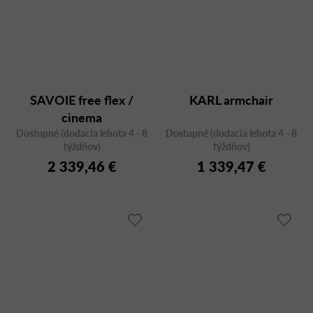
SAVOIE free flex /
KARL armchair
cinema
Dostupné (dodacia lehota 4 - 8
Dostupné (dodacia lehota 4 - 8
týždňov)
týždňov)
2 339,46 €
1 339,47 €