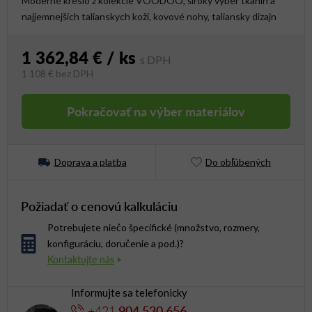
Moderné kreslo z kolekcie VOODOO, široký výber tkanín a
najjemnejších talianskych koží, kovové nohy, taliansky dizajn
1 362,84 €
/ ks
1 108 €
bez DPH
Jednotková cena:
Pokračovať na výber materiálov
Doprava a platba
Do obľúbených
Požiadať o cenovú kalkuláciu
Potrebujete niečo špecifické (množstvo, rozmery,
konfiguráciu, doručenie a pod.)?
Informujte sa telefonicky
+421
904 530 656