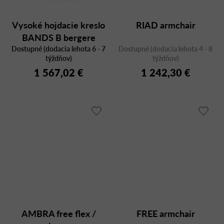
Vysoké hojdacie kreslo
RIAD armchair
BANDS B bergere
Dostupné (dodacia lehota 6 - 7
Dostupné (dodacia lehota 4 - 8
týždňov)
týždňov)
1 567,02 €
1 242,30 €
AMBRA free flex /
FREE armchair