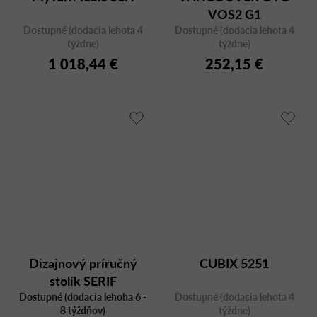
VOS2 G1
Dostupné (dodacia lehota 4
Dostupné (dodacia lehota 4
týždne)
týždne)
1 018,44 €
252,15 €
Dizajnový príručný
CUBIX 5251
stolík SERIF
Dostupné (dodacia lehoha 6 -
SE/OT/DD, dub,
Dostupné (dodacia lehota 4
8 týždňov)
týždne)
okrúhly