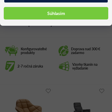
Súhlasím
Podobné produkty
Konfigurovateľné
Doprava nad 300 €
produkty
zadarmo
Vzorky tkanín na
2-7 ročná záruka
vyžiadanie