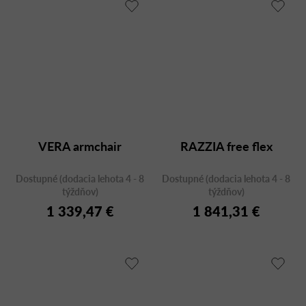
VERA armchair
RAZZIA free flex
Dostupné (dodacia lehota 4 - 8
Dostupné (dodacia lehota 4 - 8
týždňov)
týždňov)
1 339,47 €
1 841,31 €