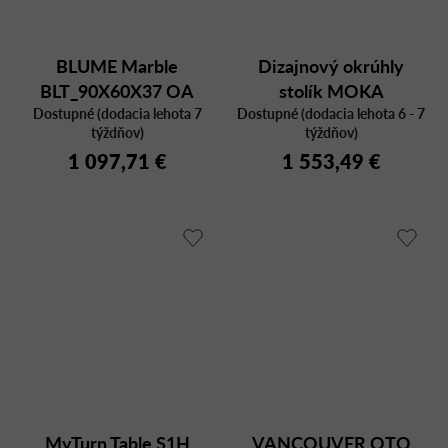
BLUME Marble
Dizajnový okrúhly
BLT_90X60X37 OA
stolík MOKA
Dostupné (dodacia lehota 7
MBR
Dostupné (dodacia lehota 6 - 7
týždňov)
týždňov)
1 097,71 €
1 553,49 €
MyTurn Table S1H
VANCOUVER OTO