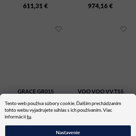
611,31 €
974,16 €
GRACE GR01S
VOO VOO VV TS5
Tento web používa súbory cookie. Ďalším prechádzaním
Dostupné (dodacia lehota 4 - 6
Dostupné (dodacia lehota 4 - 8
tohto webu vyjadrujete súhlas s ich používaním. Viac
týždňov)
týždňov)
informácií
tu
.
621,15 €
811,80 €
Nastavenie