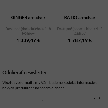
GINGER armchair
RATIO armchair
Dostupné (dodacia lehota 4 - 8
Dostupné (dodacia lehota 4 - 8
týždňov)
týždňov)
1 339,47 €
1 787,19 €
Odoberať newsletter
Vložte svoj e-mail a my Vám budeme zasielať informácie o
nových produktoch na našom e-shope.
Email