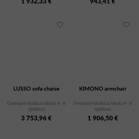
1 932,33 €
943,41 €
LUSSO sofa chaise
KIMONO armchair
Dostupné (dodacia lehota 4 - 8
Dostupné (dodacia lehota 4 - 8
týždňov)
týždňov)
3 753,96 €
1 906,50 €