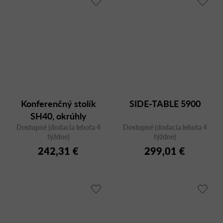
Konferenčný stolík
SIDE-TABLE 5900
SH40, okrúhly
Dostupné (dodacia lehota 4
Dostupné (dodacia lehota 4
týždne)
týždne)
242,31 €
299,01 €