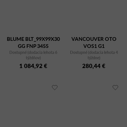
BLUME BLT_99X99X30
VANCOUVER OTO
GG FNP 3455
VOS1 G1
Dostupné (dodacia lehota 6
Dostupné (dodacia lehota 4
týždňov)
týždne)
1 084,92 €
280,44 €