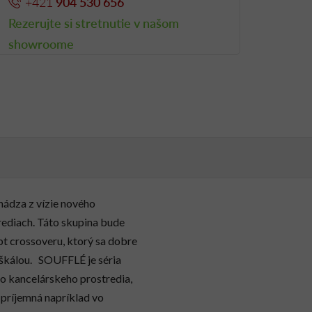
+421
904 530 656
Rezerujte si stretnutie v našom
showroome
hádza z vízie nového
trediach. Táto skupina bude
pt crossoveru, ktorý sa dobre
 škálou. SOUFFLÉ je séria
ho kancelárskeho prostredia,
 príjemná napríklad vo