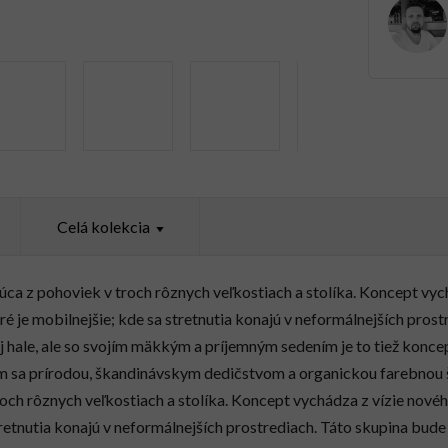
Celá kolekcia
a z pohoviek v troch rôznych veľkostiach a stolíka. Koncept vyc
é je mobilnejšie; kde sa stretnutia konajú v neformálnejších pros
j hale, ale so svojím mäkkým a príjemným sedením je to tiež konce
em sa prírodou, škandinávskym dedičstvom a organickou farebnou
och rôznych veľkostiach a stolíka. Koncept vychádza z vízie nové
tretnutia konajú v neformálnejších prostrediach. Táto skupina bude