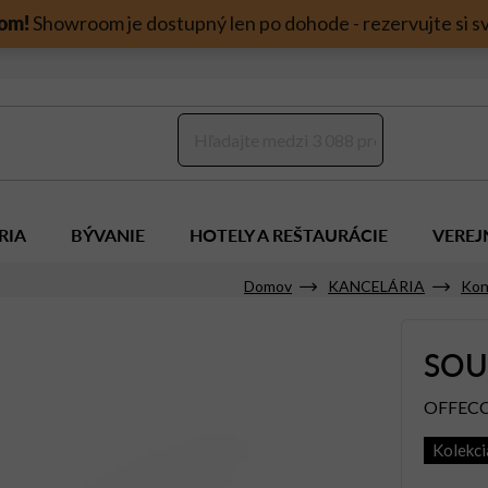
om!
Showroom je dostupný len po dohode - rezervujte si sv
RIA
BÝVANIE
HOTELY A REŠTAURÁCIE
VEREJ
Domov
KANCELÁRIA
Kon
SOU
OFFEC
Kolekc