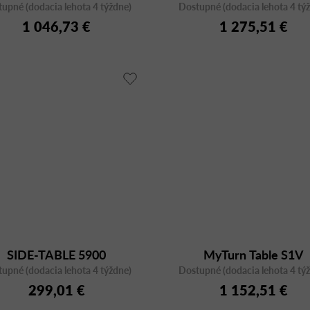
upné (dodacia lehota 4 týždne)
Dostupné (dodacia lehota 4 tý
C150, obdĺžnikový
1 046,73 €
1 275,51 €
SIDE-TABLE 5900
MyTurn Table S1V
upné (dodacia lehota 4 týždne)
Dostupné (dodacia lehota 4 tý
299,01 €
1 152,51 €