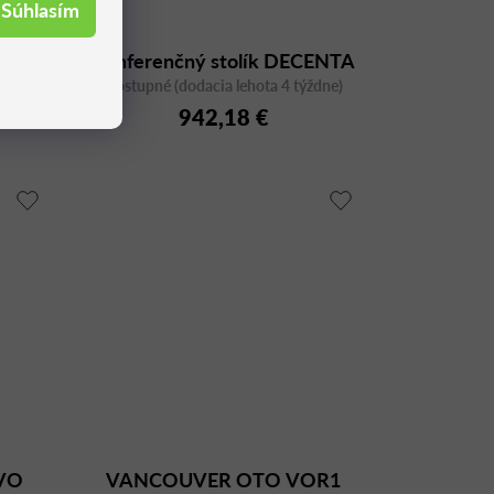
Súhlasím
ík
Konferenčný stolík DECENTA
 7
Dostupné (dodacia lehota 4 týždne)
Table S1H
942,18 €
EVO
VANCOUVER OTO VOR1