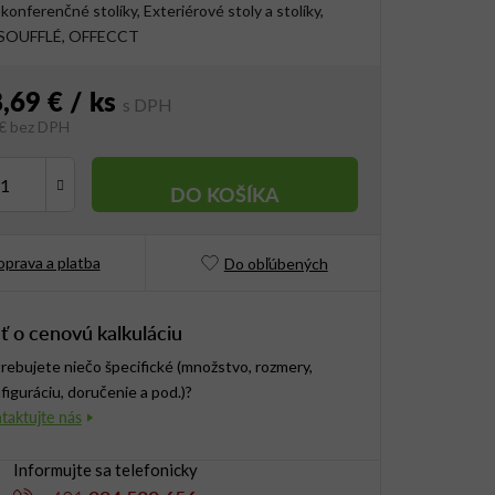
konferenčné stolíky, Exteriérové stoly a stolíky,
a SOUFFLÉ, OFFECCT
8,69 €
/ ks
 € bez DPH
vá cena:
DO KOŠÍKA
prava a platba
Do obľúbených
ť o cenovú kalkuláciu
rebujete niečo špecifické (množstvo, rozmery,
figuráciu, doručenie a pod.)?
Informujte sa telefonicky