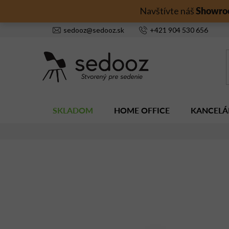
Prejsť
Showro
Navštívte náš
na
obsah
sedooz
@
sedooz.sk
+421
904 530 656
SKLADOM
HOME OFFICE
KANCELÁ