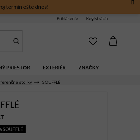
oj termín ešte dnes!
Prihlásenie
Registrácia
NÁKUPNÝ
KOŠÍK
NÝ PRIESTOR
EXTERIÉR
ZNAČKY
ferenčné stolíky
SOUFFLÉ
FFLÉ
CT
ia SOUFFLÉ