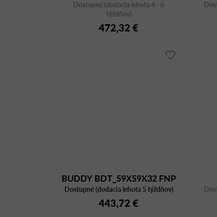
Dostupné (dodacia lehota 4 - 6
Dost
týždňov)
472,32 €
BUDDY BDT_59X59X32 FNP
Dostupné (dodacia lehota 5 týždňov)
NERO
Dost
443,72 €