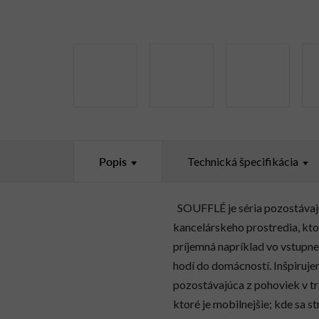
Popis
Technická špecifikácia
SOUFFLÉ je séria pozostávajúc
kancelárskeho prostredia, ktor
príjemná napríklad vo vstupne
hodí do domácností. Inšpiruj
pozostávajúca z pohoviek v tr
ktoré je mobilnejšie; kde sa s