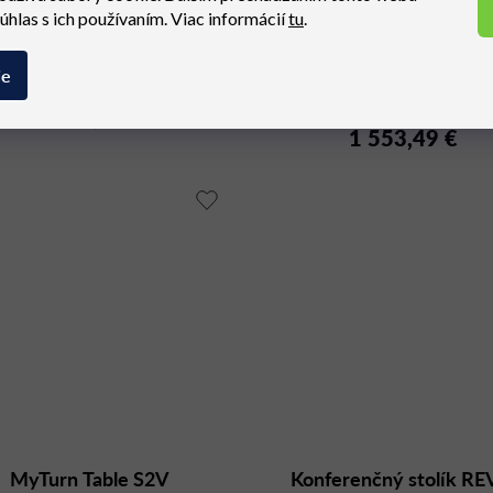
súhlas s ich používaním. Viac informácií
tu
.
NOBIS 6420209-9056
Dizajnový okrúhly stol
ie
upné (dodacia lehota 4 týždne)
Dostupné (dodacia lehota 6 -
MOKA
týždňov)
1 024,59 €
1 553,49 €
MyTurn Table S2V
Konferenčný stolík R