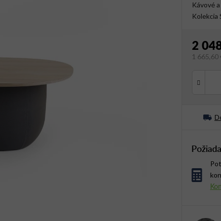
Kávové a 
Kolekci
2 04
1 665,60
Jednotko
Do
Požiada
Pot
kon