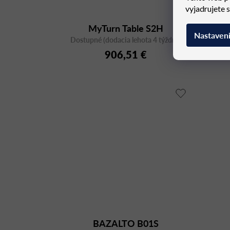
vyjadrujete 
MyTurn Table S2H
Nastaven
Dostupné (dodacia lehota 4 týždne)
Dost
906,51 €
BAZALTO B01S