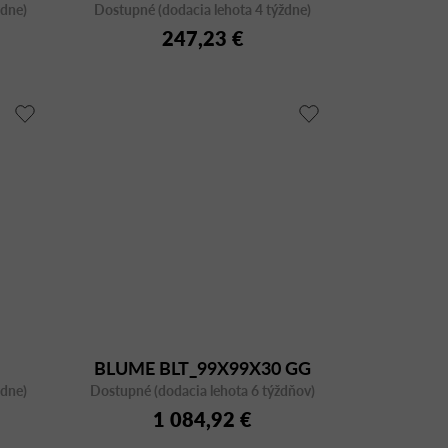
ždne)
Dostupné (dodacia lehota 4 týždne)
G1
247,23 €
BLUME BLT_99X99X30 GG
ždne)
Dostupné (dodacia lehota 6 týždňov)
FNP 3455
1 084,92 €