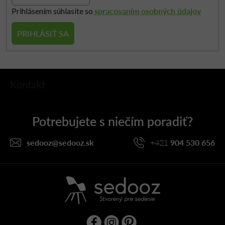
spracovaním osobných údajov
Prihlásením súhlasíte so
PRIHLÁSIŤ SA
Z
Kontakt
á
p
ä
t
i
sedooz
@
sedooz.sk
+421
904 530 656
e