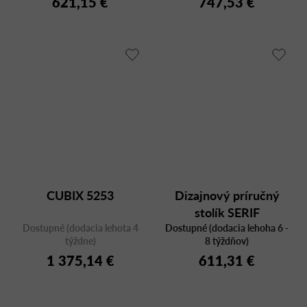
621,15 €
747,53 €
CUBIX 5253
Dizajnový príručný
stolík SERIF
Dostupné (dodacia lehota 4
Dostupné (dodacia lehoha 6 -
SE/OT/DD, dub,
týždne)
8 týždňov)
okrúhly
1 375,14 €
611,31 €