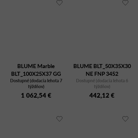
BLUME Marble
BLUME BLT_50X35X30
BLT_100X25X37 GG
NE FNP 3452
Dostupné (dodacia lehota 7
MFP
Dostupné (dodacia lehota 6
týždňov)
týždňov)
1 062,54 €
442,12 €