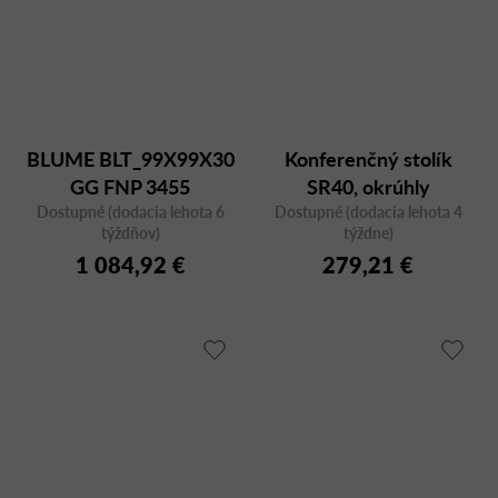
BLUME BLT_99X99X30
Konferenčný stolík
GG FNP 3455
SR40, okrúhly
Dostupné (dodacia lehota 6
Dostupné (dodacia lehota 4
týždňov)
týždne)
1 084,92 €
279,21 €