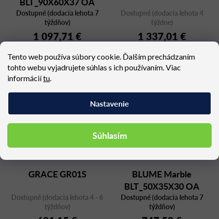
BLT_90X60X37 OA
Dostupné (dodacia lehota 7
MBR
Dostupné (dodacia lehota 4
týždňov)
týždne)
1 097,71 €
1 337,01 €
Tento web používa súbory cookie. Ďalším prechádzaním
tohto webu vyjadrujete súhlas s ich používaním. Viac
informácií
tu
.
Nastavenie
Súhlasím
GRACE GR01S
BLUME Marble
BLT_50X35X30 OA
Dostupné (dodacia lehota 4 - 6
Dostupné (dodacia lehota 7
MBR
týždňov)
týždňov)