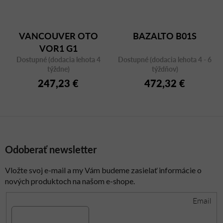
VANCOUVER OTO
BAZALTO B01S
VOR1 G1
Dostupné (dodacia lehota 4
Dostupné (dodacia lehota 4 - 6
týždne)
týždňov)
247,23 €
472,32 €
Odoberať newsletter
Vložte svoj e-mail a my Vám budeme zasielať informácie o
nových produktoch na našom e-shope.
Email