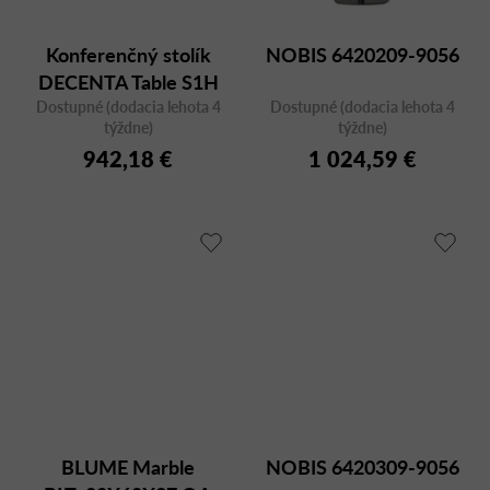
Konferenčný stolík
NOBIS 6420209-9056
DECENTA Table S1H
Dostupné (dodacia lehota 4
Dostupné (dodacia lehota 4
týždne)
týždne)
942,18 €
1 024,59 €
BLUME Marble
NOBIS 6420309-9056