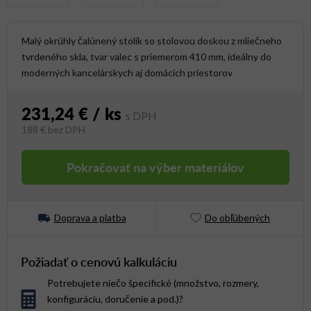
Malý okrúhly čalúnený stolík so stolovou doskou z mliečneho
tvrdeného skla, tvar valec s priemerom 410 mm, ideálny do
moderných kancelárskych aj domácich priestorov
231,24 €
/ ks
188 €
bez DPH
Jednotková cena:
Pokračovať na výber materiálov
Doprava a platba
Do obľúbených
Požiadať o cenovú kalkuláciu
Potrebujete niečo špecifické (množstvo, rozmery,
konfiguráciu, doručenie a pod.)?