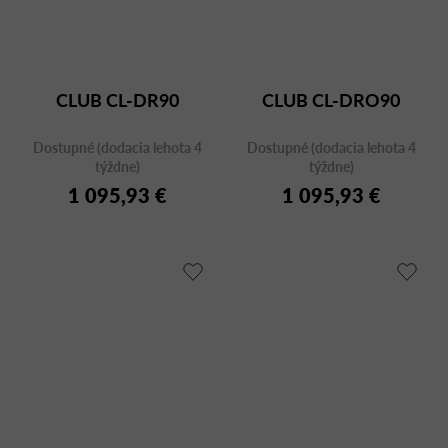
CLUB CL-DR90
CLUB CL-DRO90
Dostupné (dodacia lehota 4
Dostupné (dodacia lehota 4
týždne)
týždne)
1 095,93 €
1 095,93 €