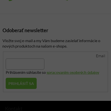
y
v
ý
p
i
Odoberať newsletter
s
u
Vložte svoj e-mail a my Vám budeme zasielať informácie o
nových produktoch na našom e-shope.
Email
spracovaním osobných údajov
Prihlásením súhlasíte so
PRIHLÁSIŤ SA
Z
Kontakt
á