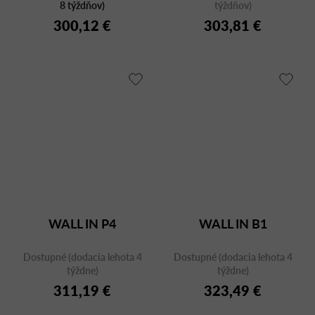
8 týždňov)
týždňov)
300,12 €
303,81 €
WALL IN P4
WALL IN B1
Dostupné (dodacia lehota 4
Dostupné (dodacia lehota 4
týždne)
týždne)
311,19 €
323,49 €