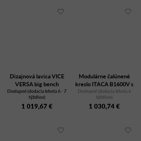
Dizajnová lavica VICE
Modulárne čalúnené
VERSA big bench
kreslo ITACA B1600V s
Dostupné (dodacia lehota 6 - 7
Dostupné (dodacia lehota 6
podrúčkami
týždňov)
týždňov)
1 019,67 €
1 030,74 €