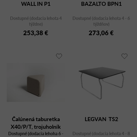
WALL IN P1
BAZALTO BPN1
k
t
Dostupné (dodacia lehota 4
Dostupné (dodacia lehota 4 - 6
o
týždne)
týždňov)
v
253,38 €
273,06 €
Čalúnená taburetka
LEGVAN TS2
X40/P/T, trojuholník
Dostupné (dodacia lehoha 6 -
Dostupné (dodacia lehota 4 - 8