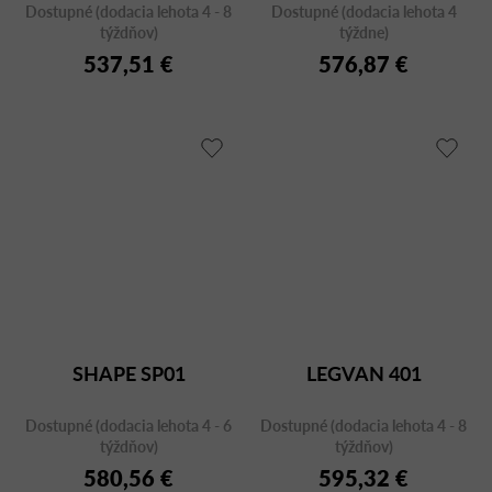
Dostupné (dodacia lehota 4 - 8
Dostupné (dodacia lehota 4
týždňov)
týždne)
537,51 €
576,87 €
SHAPE SP01
LEGVAN 401
Dostupné (dodacia lehota 4 - 6
Dostupné (dodacia lehota 4 - 8
týždňov)
týždňov)
580,56 €
595,32 €