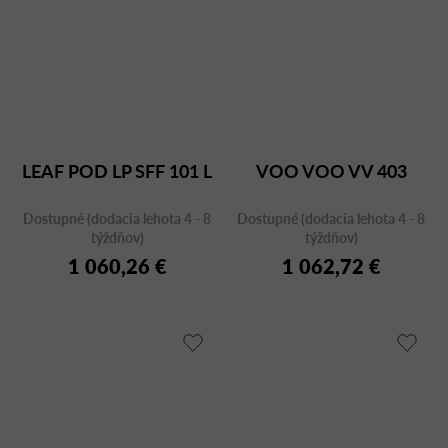
LEAF POD LP SFF 101 L
VOO VOO VV 403
Dostupné (dodacia lehota 4 - 8
Dostupné (dodacia lehota 4 - 8
týždňov)
týždňov)
1 060,26 €
1 062,72 €