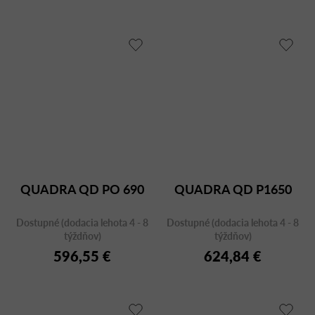
QUADRA QD PO 690
QUADRA QD P1650
Dostupné (dodacia lehota 4 - 8
Dostupné (dodacia lehota 4 - 8
týždňov)
týždňov)
596,55 €
624,84 €