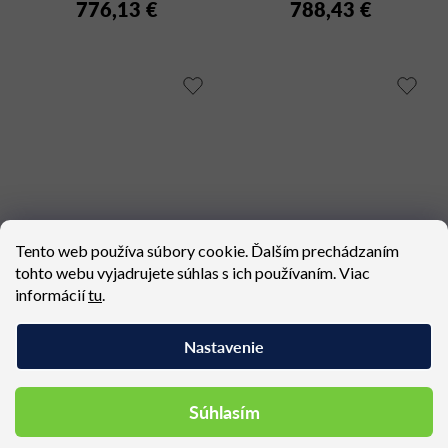
776,13 €
788,43 €
Tento web používa súbory cookie. Ďalším prechádzaním
tohto webu vyjadrujete súhlas s ich používaním. Viac
Dizajnová taburetka
LEGVAN 402
informácií
tu
.
VICE VERSA small
Dostupné (dodacia lehota 6 - 7
island
Dostupné (dodacia lehota 4 - 8
Nastavenie
týždňov)
týždňov)
825,33 €
830,25 €
Súhlasím