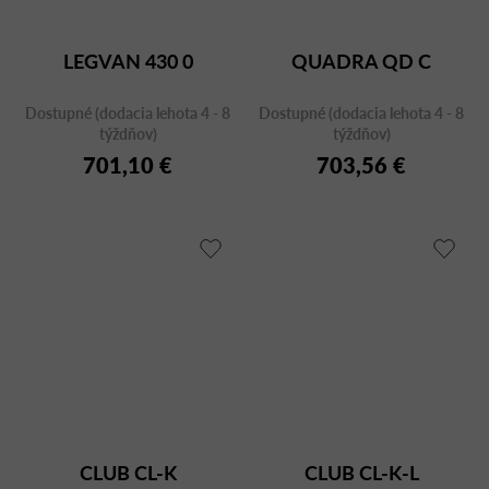
LEGVAN 430 0
QUADRA QD C
Dostupné (dodacia lehota 4 - 8
Dostupné (dodacia lehota 4 - 8
týždňov)
týždňov)
701,10 €
703,56 €
CLUB CL-K
CLUB CL-K-L