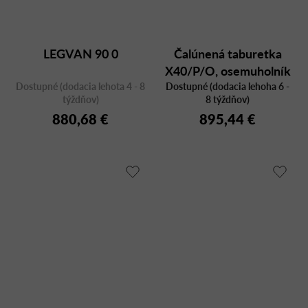
LEGVAN 90 0
Čalúnená taburetka
X40/P/O, osemuholník
Dostupné (dodacia lehota 4 - 8
Dostupné (dodacia lehoha 6 -
týždňov)
8 týždňov)
880,68 €
895,44 €