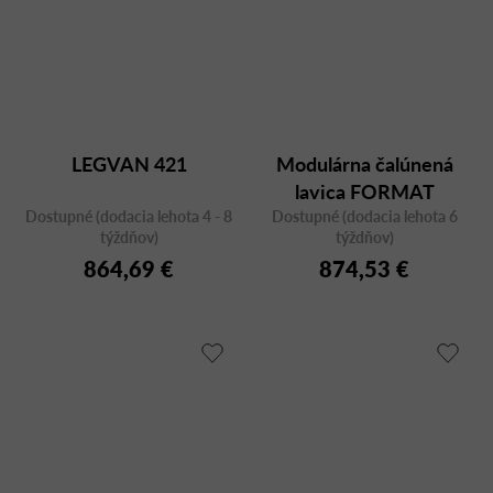
LEGVAN 421
Modulárna čalúnená
lavica FORMAT
Dostupné (dodacia lehota 4 - 8
Dostupné (dodacia lehota 6
týždňov)
týždňov)
864,69 €
874,53 €