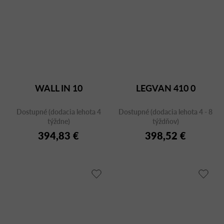
WALL IN 10
LEGVAN 410 0
Dostupné (dodacia lehota 4
Dostupné (dodacia lehota 4 - 8
týždne)
týždňov)
394,83 €
398,52 €