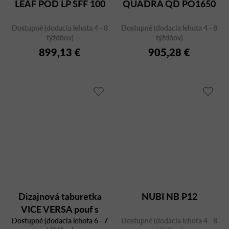
LEAF POD LP SFF 100
QUADRA QD PO1650
Dostupné (dodacia lehota 4 - 8
Dostupné (dodacia lehota 4 - 8
týždňov)
týždňov)
899,13 €
905,28 €
Dizajnová taburetka
NUBI NB P12
VICE VERSA pouf s
Dostupné (dodacia lehota 6 - 7
operadlom
Dostupné (dodacia lehota 4 - 8