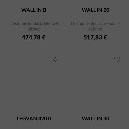
WALL IN B
WALL IN 20
Dostupné (dodacia lehota 4
Dostupné (dodacia lehota 4
týždne)
týždne)
474,78 €
517,83 €
LEGVAN 420 0
WALL IN 30