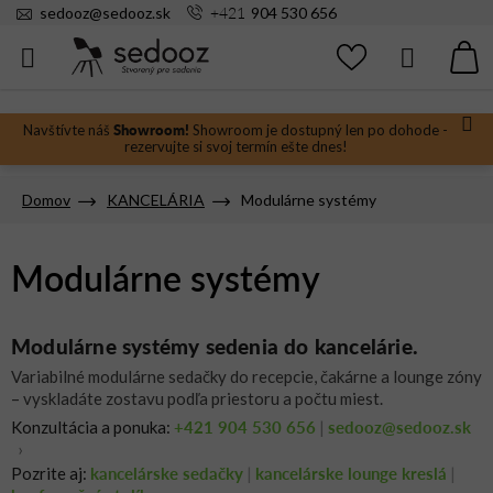
Prejsť
+421
sedooz
@
sedooz.sk
904 530 656
na
obsah
Hľadať
N
KO
Showroom!
Navštívte náš
Showroom je dostupný len po dohode -
rezervujte si svoj termín ešte dnes!
Domov
KANCELÁRIA
Modulárne systémy
Modulárne systémy
Modulárne systémy sedenia do kancelárie.
Variabilné modulárne sedačky do recepcie, čakárne a lounge zóny
– vyskladáte zostavu podľa priestoru a počtu miest.
+421 904 530 656
sedooz@sedooz.sk
Konzultácia a ponuka:
|
›
kancelárske sedačky
kancelárske lounge kreslá
Pozrite aj:
|
|