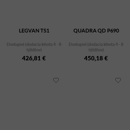
LEGVAN TS1
QUADRA QD P690
Dostupné (dodacia lehota 4 - 8
Dostupné (dodacia lehota 4 - 8
týždňov)
týždňov)
426,81 €
450,18 €