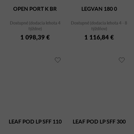
OPEN PORT K BR
LEGVAN 180 0
Dostupné (dodacia lehota 4
Dostupné (dodacia lehota 4 - 8
týždne)
týždňov)
1 098,39 €
1 116,84 €
LEAF POD LP SFF 110
LEAF POD LP SFF 300