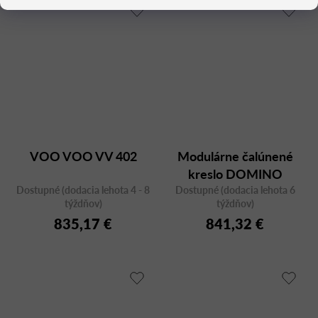
VOO VOO VV 402
Modulárne čalúnené
kreslo DOMINO
Dostupné (dodacia lehota 4 - 8
Dostupné (dodacia lehota 6
týždňov)
týždňov)
835,17 €
841,32 €