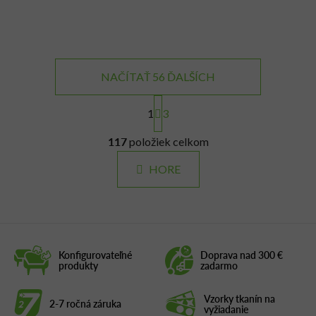
NAČÍTAŤ 56 ĎALŠÍCH
S
t
1
3
r
O
á
117
položiek celkom
v
n
l
k
HORE
á
o
d
v
a
a
c
n
i
i
e
e
Konfigurovateľné
Doprava nad 300 €
produkty
zadarmo
p
r
v
Vzorky tkanín na
2-7 ročná záruka
vyžiadanie
k