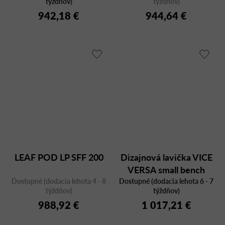
týždňov)
týždňov)
942,18 €
944,64 €
LEAF POD LP SFF 200
Dizajnová lavička VICE
VERSA small bench
Dostupné (dodacia lehota 4 - 8
Dostupné (dodacia lehota 6 - 7
týždňov)
týždňov)
988,92 €
1 017,21 €