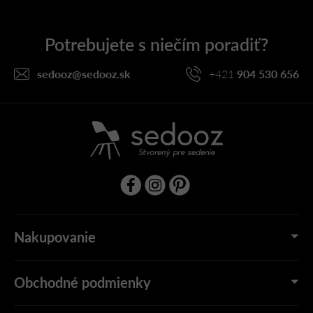
p
ä
t
i
sedooz
@
sedooz.sk
+421
904 530 656
e
Nakupovanie
Obchodné podmienky