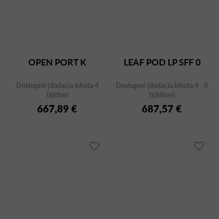
OPEN PORT K
LEAF POD LP SFF 0
Dostupné (dodacia lehota 4
Dostupné (dodacia lehota 4 - 8
týždne)
týždňov)
667,89 €
687,57 €