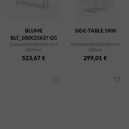
BLUME
SIDE-TABLE 5900
BLT_100X25X37 GG
Dostupné (dodacia lehota 6
FNP 3452
Dostupné (dodacia lehota 4
týždňov)
týždne)
523,67 €
299,01 €