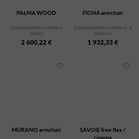
PALMA WOOD
FIONA armchair
Dostupné (dodacia lehota 4
Dostupné (dodacia lehota 4 - 8
týždne)
týždňov)
2 600,22 €
1 932,33 €
MURANO armchair
SAVOIE free flex /
cinema