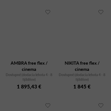
AMBRA free flex /
NIKITA free flex /
cinema
cinema
Dostupné (dodacia lehota 4 - 8
Dostupné (dodacia lehota 4 - 8
týždňov)
týždňov)
1 895,43 €
1 845 €