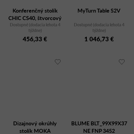
Konferenčný stolík
MyTurn Table S2V
CHIC CS40, štvorcový
Dostupné (dodacia lehota 4
Dostupné (dodacia lehota 4
týždne)
týždne)
456,33 €
1 046,73 €
Dizajnový okrúhly
BLUME BLT_99X99X37
stolík MOKA
NE FNP 3452