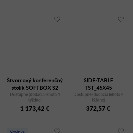
Štvorcový konferenčný
SIDE-TABLE
stolík SOFTBOX S2
TST_45X45
Dostupné (dodacia lehota 4
aluminum, dizajnový
Dostupné (dodacia lehota 4
týždne)
týždne)
1 173,42 €
372,57 €
Novinka