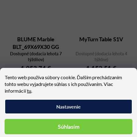
BLUME Marble
MyTurn Table S1V
BLT_69X69X30 GG
Dostupné (dodacia lehota 7
MFP
Dostupné (dodacia lehota 4
týždňov)
týždne)
1 053,74 €
1 152,51 €
Tento web používa súbory cookie. Ďalším prechádzaním
tohto webu vyjadrujete súhlas s ich používaním. Viac
informácií
tu
.
Nastavenie
Podobné produkty
Súhlasím