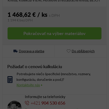
Kreslá, Kolekcia VIENI, Hotelové a reštauračné kreslá, BEJOT
1 468,62 €
/ ks
1 194 €
bez DPH
Jednotková cena:
Pokračovať na výber materiálov
Doprava a platba
Do obľúbených
Požiadať o cenovú kalkuláciu
Potrebujete niečo špecifické (množstvo, rozmery,
konfiguráciu, doručenie a pod.)?
Informujte sa telefonicky
+421
904 530 656