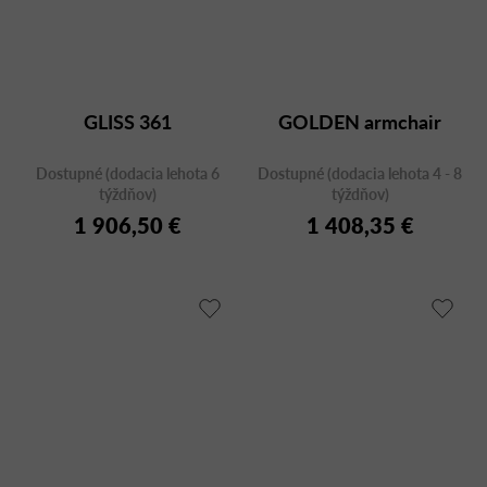
GLISS 361
GOLDEN armchair
Dostupné (dodacia lehota 6
Dostupné (dodacia lehota 4 - 8
týždňov)
týždňov)
1 906,50 €
1 408,35 €