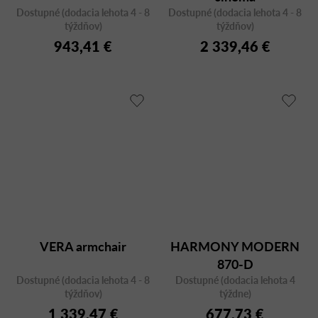
Dostupné (dodacia lehota 4 - 8
Dostupné (dodacia lehota 4 - 8
týždňov)
týždňov)
943,41 €
2 339,46 €
VERA armchair
HARMONY MODERN
870-D
Dostupné (dodacia lehota 4 - 8
Dostupné (dodacia lehota 4
týždňov)
týždne)
1 339,47 €
677,73 €