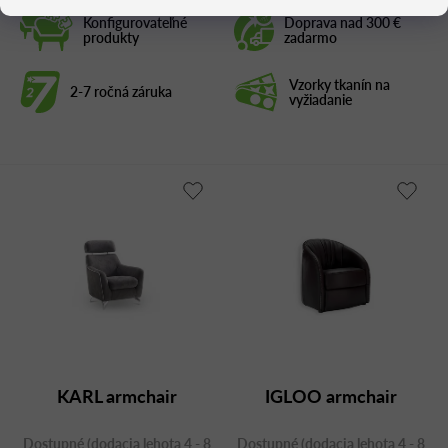
Konfigurovateľné
Doprava nad 300 €
produkty
zadarmo
Vzorky tkanín na
2-7 ročná záruka
vyžiadanie
KARL armchair
IGLOO armchair
Dostupné (dodacia lehota 4 - 8
Dostupné (dodacia lehota 4 - 8