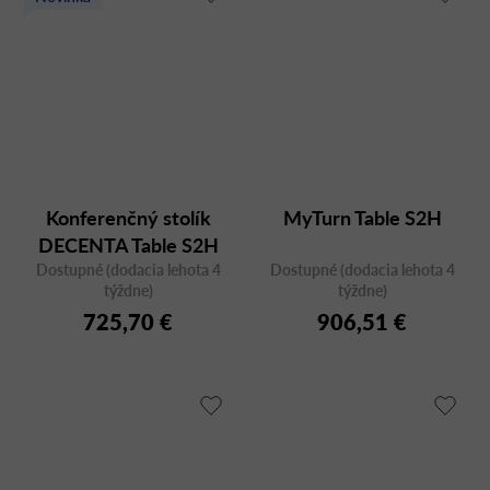
Konferenčný stolík
MyTurn Table S2H
DECENTA Table S2H
Dostupné (dodacia lehota 4
Dostupné (dodacia lehota 4
týždne)
týždne)
725,70 €
906,51 €