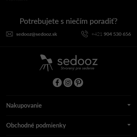
á
p
ä
t
i
sedooz
@
sedooz.sk
+421
904 530 656
e
Nakupovanie
Obchodné podmienky