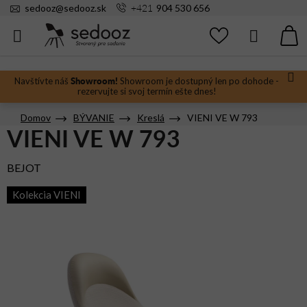
Prejsť
+421
sedooz
@
sedooz.sk
904 530 656
na
obsah
Hľadať
N
KO
Showroom!
Navštívte náš
Showroom je dostupný len po dohode -
rezervujte si svoj termín ešte dnes!
Domov
BÝVANIE
Kreslá
VIENI VE W 793
VIENI VE W 793
BEJOT
Kolekcia VIENI