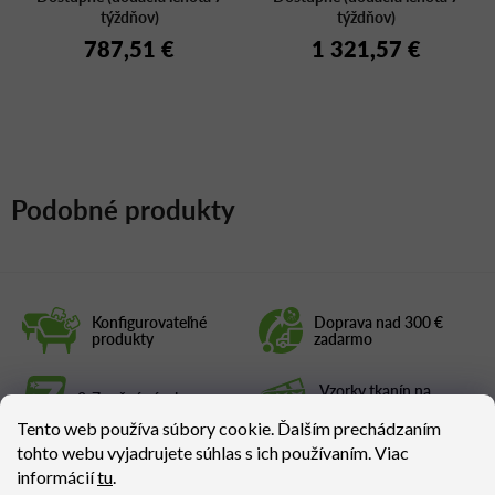
týždňov)
týždňov)
787,51 €
1 321,57 €
Podobné produkty
Konfigurovateľné
Doprava nad 300 €
produkty
zadarmo
Vzorky tkanín na
2-7 ročná záruka
vyžiadanie
Tento web používa súbory cookie. Ďalším prechádzaním
tohto webu vyjadrujete súhlas s ich používaním. Viac
informácií
tu
.