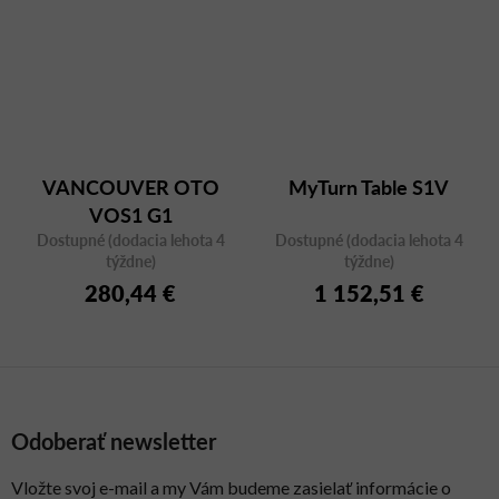
VANCOUVER OTO
MyTurn Table S1V
VOS1 G1
Dostupné (dodacia lehota 4
Dostupné (dodacia lehota 4
týždne)
týždne)
280,44 €
1 152,51 €
Odoberať newsletter
Vložte svoj e-mail a my Vám budeme zasielať informácie o