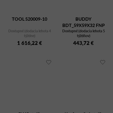
TOOL 520009-10
BUDDY
BDT_59X59X32 FNP
Dostupné (dodacia lehota 4
Dostupné (dodacia lehota 5
NERO
týždne)
týždňov)
1 616,22 €
443,72 €