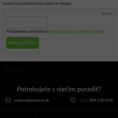
nových produktoch na našom e-shope.
Email
spracovaním osobných údajov
Prihlásením súhlasíte so
PRIHLÁSIŤ SA
Z
Kontakt
á
p
ä
t
i
sedooz
@
sedooz.sk
+421
904 530 656
e