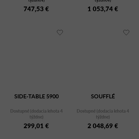
747,53 €
1 053,74 €
SIDE-TABLE 5900
SOUFFLÉ
Dostupné (dodacia lehota 4
Dostupné (dodacia lehota 4
týždne)
týždne)
299,01 €
2 048,69 €