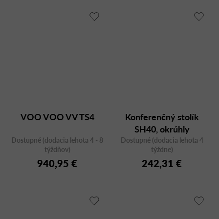
VOO VOO VV TS4
Konferenčný stolík
SH40, okrúhly
Dostupné (dodacia lehota 4 - 8
Dostupné (dodacia lehota 4
týždňov)
týždne)
940,95 €
242,31 €