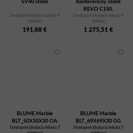
SV40 stolík
Konferenčný stolík
REVO C150,
Dostupné (dodacia lehota 4
Dostupné (dodacia lehota 4
obdĺžnikový
týždne)
týždne)
191,88 €
1 275,51 €
BLUME Marble
BLUME Marble
BLT_50X35X30 OA
BLT_69X69X30 GG
Dostupné (dodacia lehota 7
MBR
Dostupné (dodacia lehota 7
MFP
týždňov)
týždňov)