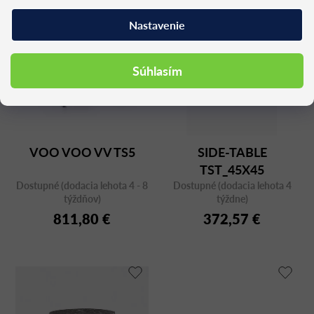
Nastavenie
Súhlasím
VOO VOO VV TS5
SIDE-TABLE
TST_45X45
Dostupné (dodacia lehota 4 - 8
Dostupné (dodacia lehota 4
týždňov)
týždne)
811,80 €
372,57 €