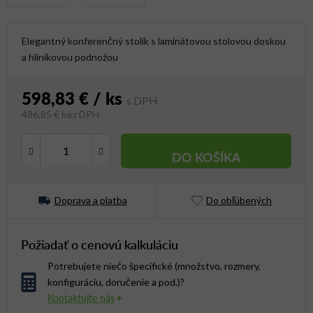
Elegantný konferenčný stolík s laminátovou stolovou doskou
a hliníkovou podnožou
598,83 €
/ ks
486,85 € bez DPH
Jednotková cena:
DO KOŠÍKA
Doprava a platba
Do obľúbených
Požiadať o cenovú kalkuláciu
Potrebujete niečo špecifické (množstvo, rozmery,
konfiguráciu, doručenie a pod.)?