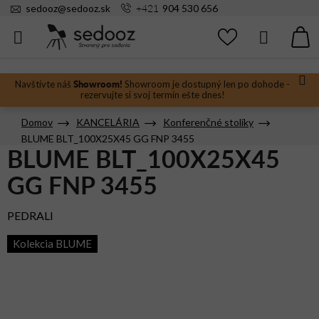
Prejsť
+421
sedooz
@
sedooz.sk
904 530 656
na
obsah
Hľadať
N
KO
Showroom!
Navštívte náš
Showroom je dostupný len po dohode -
rezervujte si svoj termín ešte dnes!
Domov
KANCELÁRIA
Konferenčné stolíky
BLUME BLT_100X25X45 GG FNP 3455
BLUME BLT_100X25X45
GG FNP 3455
PEDRALI
Kolekcia BLUME