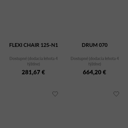
FLEXI CHAIR 125-N1
DRUM 070
Dostupné (dodacia lehota 4
Dostupné (dodacia lehota 4
týždne)
týždne)
281,67 €
664,20 €