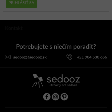
PRIHLÁSIŤ SA
Z
Kontakt
á
p
ä
t
i
sedooz
@
sedooz.sk
+421
904 530 656
e