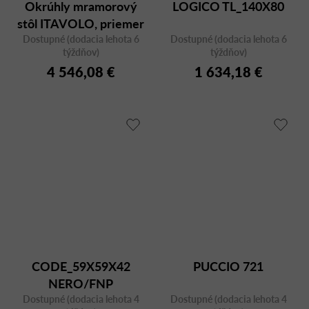
Okrúhly mramorový
LOGICO TL_140X80
stôl ITAVOLO, priemer
Dostupné (dodacia lehota 6
140 cm
Dostupné (dodacia lehota 6
týždňov)
týždňov)
4 546,08 €
1 634,18 €
CODE_59X59X42
PUCCIO 721
NERO/FNP
Dostupné (dodacia lehota 4
Dostupné (dodacia lehota 4