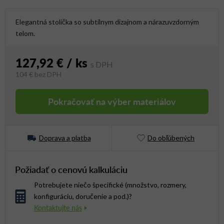
Elegantná stolička so subtílnym dizajnom a nárazuvzdorným
telom.
127,92 €
/ ks
104 €
bez DPH
Jednotková cena:
Pokračovať na výber materiálov
Doprava a platba
Do obľúbených
Požiadať o cenovú kalkuláciu
Potrebujete niečo špecifické (množstvo, rozmery,
konfiguráciu, doručenie a pod.)?