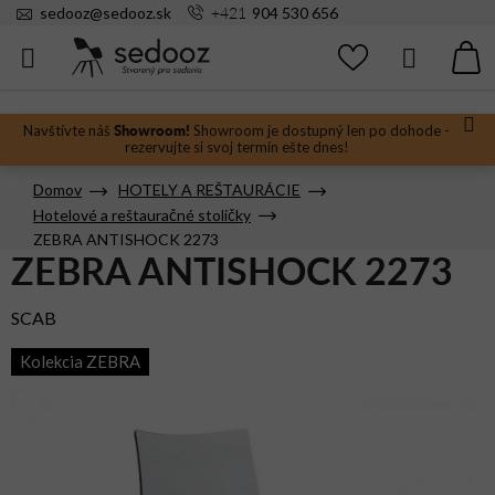
Prejsť
+421
sedooz
@
sedooz.sk
904 530 656
na
obsah
Hľadať
N
KO
Showroom!
Navštívte náš
Showroom je dostupný len po dohode -
rezervujte si svoj termín ešte dnes!
Domov
HOTELY A REŠTAURÁCIE
Hotelové a reštauračné stoličky
ZEBRA ANTISHOCK 2273
ZEBRA ANTISHOCK 2273
SCAB
Kolekcia ZEBRA