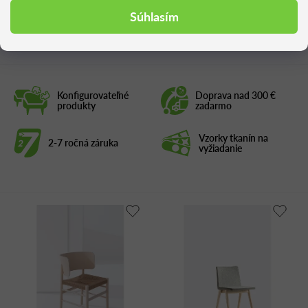
Súhlasím
Podobné produkty
Konfigurovateľné
Doprava nad 300 €
produkty
zadarmo
Vzorky tkanín na
2-7 ročná záruka
vyžiadanie