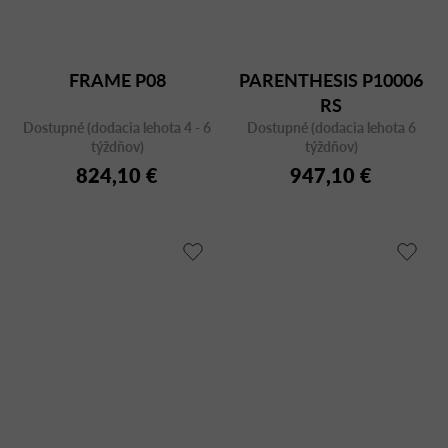
FRAME P08
PARENTHESIS P10006
RS
Dostupné (dodacia lehota 4 - 6
Dostupné (dodacia lehota 6
týždňov)
týždňov)
824,10 €
947,10 €