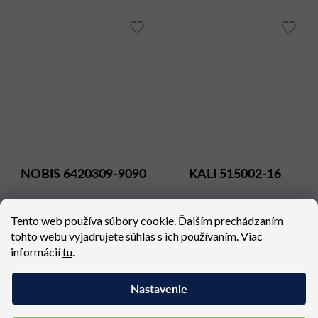
NOBIS 6420309-9090
KALI 515002-16
Dostupné (dodacia lehota 4
Dostupné (dodacia lehota 4
týždne)
týždne)
Tento web používa súbory cookie. Ďalším prechádzaním
tohto webu vyjadrujete súhlas s ich používaním. Viac
1 380,06 €
2 601,45 €
informácií
tu
.
Nastavenie