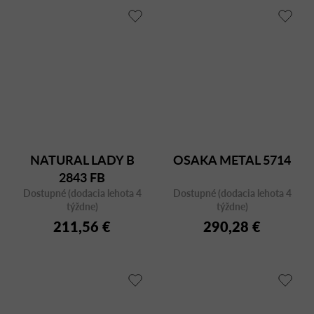
NATURAL LADY B
OSAKA METAL 5714
2843 FB
Dostupné (dodacia lehota 4
Dostupné (dodacia lehota 4
týždne)
týždne)
211,56 €
290,28 €