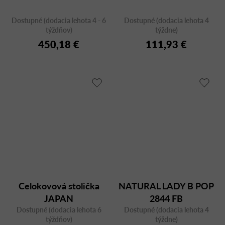
Dostupné (dodacia lehota 4 - 6
Dostupné (dodacia lehota 4
týždňov)
týždne)
450,18 €
111,93 €
Celokovová stolička
NATURAL LADY B POP
JAPAN
2844 FB
Dostupné (dodacia lehota 6
Dostupné (dodacia lehota 4
týždňov)
týždne)