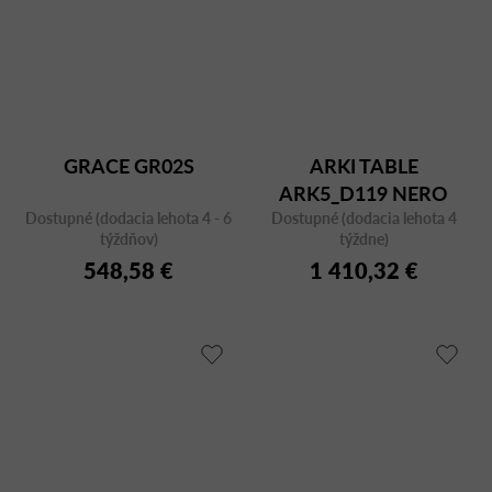
GRACE GR02S
ARKI TABLE
ARK5_D119 NERO
Dostupné (dodacia lehota 4 - 6
Dostupné (dodacia lehota 4
týždňov)
týždne)
548,58 €
1 410,32 €