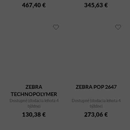
467,40 €
345,63 €
ZEBRA
ZEBRA POP 2647
TECHNOPOLYMER
Dostupné (dodacia lehota 4
2616
Dostupné (dodacia lehota 4
týždne)
týždne)
130,38 €
273,06 €