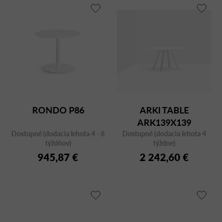
RONDO P86
ARKI TABLE
ARK139X139
Dostupné (dodacia lehota 4 - 6
Dostupné (dodacia lehota 4
BIANCO/CFC BI
týždňov)
týždne)
945,87 €
2 242,60 €