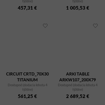
týždne)
týždne)
457,31 €
1 005,53 €
CIRCUIT CRTD_70X30
ARKI TABLE
TITANIUM
ARKW107_200X79
Dostupné (dodacia lehota 4
Dostupné (dodacia lehota 4
týždne)
týždne)
561,25 €
2 689,52 €