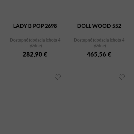
LADY B POP 2698
DOLL WOOD 552
Dostupné (dodacia lehota 4
Dostupné (dodacia lehota 4
týždne)
týždne)
282,90 €
465,56 €