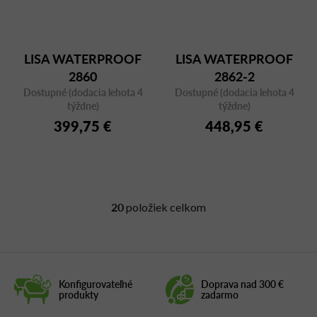
LISA WATERPROOF
LISA WATERPROOF
2860
2862-2
Dostupné (dodacia lehota 4
Dostupné (dodacia lehota 4
týždne)
týždne)
399,75 €
448,95 €
20
položiek celkom
O
v
l
á
d
Konfigurovateľné
Doprava nad 300 €
a
produkty
zadarmo
c