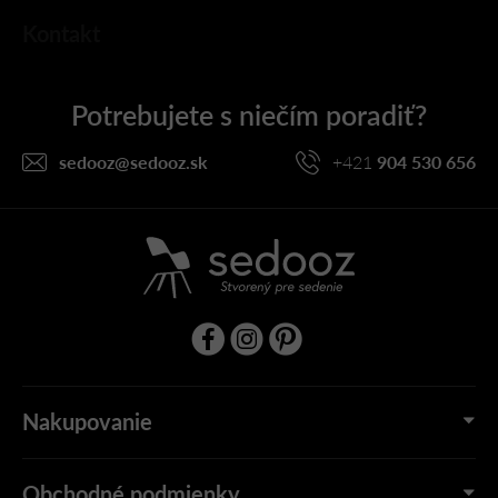
Z
Kontakt
á
p
ä
t
i
sedooz
@
sedooz.sk
+421
904 530 656
e
Nakupovanie
Obchodné podmienky