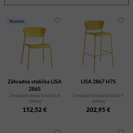
a
r
d
o
e
d
Novinka
n
u
i
k
e
t
p
o
r
v
o
d
u
Záhradná stolička LISA
LISA 2867 H75
k
2865
t
Dostupné (dodacia lehota 4
Dostupné (dodacia lehota 4
o
týždne)
týždne)
v
152,52 €
202,95 €