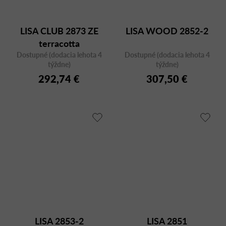
LISA CLUB 2873 ZE
LISA WOOD 2852-2
terracotta
Dostupné (dodacia lehota 4
Dostupné (dodacia lehota 4
týždne)
týždne)
292,74 €
307,50 €
LISA 2853-2
LISA 2851