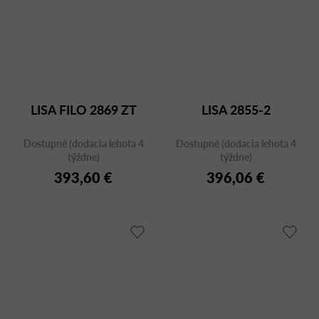
LISA FILO 2869 ZT
LISA 2855-2
Dostupné (dodacia lehota 4
Dostupné (dodacia lehota 4
týždne)
týždne)
393,60 €
396,06 €