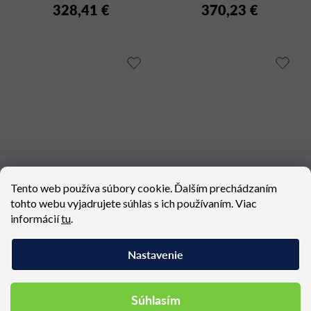
328,41 €
370,23 €
Tento web používa súbory cookie. Ďalším prechádzaním
tohto webu vyjadrujete súhlas s ich používaním. Viac
LISA FILO 2870 ZT
LISA 2854
informácií
tu
.
Dostupné (dodacia lehota 4
Dostupné (dodacia lehota 4
týždne)
týždne)
Nastavenie
370,23 €
389,91 €
Súhlasím