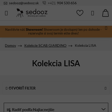
Prejsť
+421
sedooz
@
sedooz.sk
904 530 656
na
obsah
Hľadať
N
KO
Showroom!
Navštívte náš
Showroom je dostupný len po dohode -
rezervujte si svoj termín ešte dnes!
Domov
Kolekcie SCAB GIARDINO
Kolekcia LISA
Kolekcia LISA
V
ý
OTVORIŤ FILTER
p
i
s
R
Radiť podľa:
Najlacnejšie
p