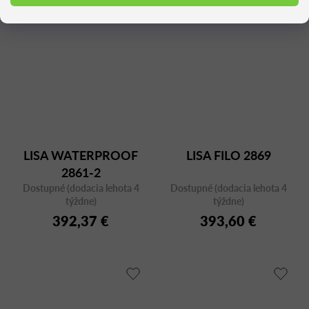
LISA WATERPROOF
LISA FILO 2869
2861-2
Dostupné (dodacia lehota 4
Dostupné (dodacia lehota 4
týždne)
týždne)
392,37 €
393,60 €