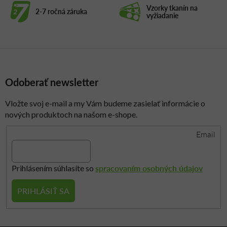
i
Vzorky tkanín na
2-7 ročná záruka
e
vyžiadanie
p
r
v
k
y
Odoberať newsletter
v
ý
p
Vložte svoj e-mail a my Vám budeme zasielať informácie o
i
nových produktoch na našom e-shope.
s
Email
u
spracovaním osobných údajov
Prihlásením súhlasíte so
PRIHLÁSIŤ SA