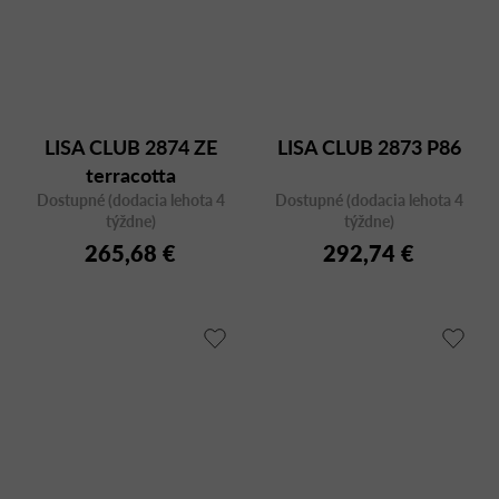
LISA CLUB 2874 ZE
LISA CLUB 2873 P86
terracotta
Dostupné (dodacia lehota 4
Dostupné (dodacia lehota 4
týždne)
týždne)
265,68 €
292,74 €