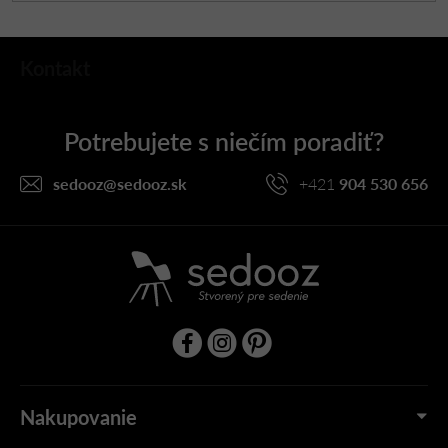
Z
Kontakt
á
p
ä
t
i
sedooz
@
sedooz.sk
+421
904 530 656
e
Nakupovanie