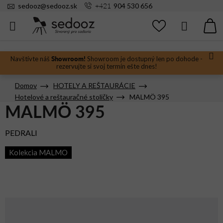
Prejsť
+421
sedooz
@
sedooz.sk
904 530 656
na
obsah
Hľadať
N
KO
Showroom!
Navštívte náš
Showroom je dostupný len po dohode -
rezervujte si svoj termín ešte dnes!
Domov
HOTELY A REŠTAURÁCIE
Hotelové a reštauračné stoličky
MALMÖ 395
MALMÖ 395
PEDRALI
Kolekcia MALMO