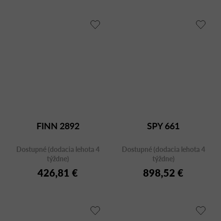
FINN 2892
SPY 661
Dostupné (dodacia lehota 4
Dostupné (dodacia lehota 4
týždne)
týždne)
426,81 €
898,52 €