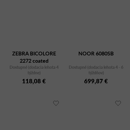
ZEBRA BICOLORE
NOOR 6080SB
2272 coated
Dostupné (dodacia lehota 4
Dostupné (dodacia lehota 4 - 6
týždne)
týždňov)
118,08 €
699,87 €