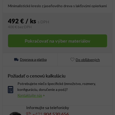
Minimalistické kreslo z jaseňového dreva s lakťovými opierkami
492 €
/ ks
400 €
bez DPH
Jednotková cena:
Pokračovať na výber materiálov
Doprava a platba
Do obľúbených
Požiadať o cenovú kalkuláciu
Potrebujete niečo špecifické (množstvo, rozmery,
konfiguráciu, doručenie a pod.)?
Informujte sa telefonicky
+421
904 530 656