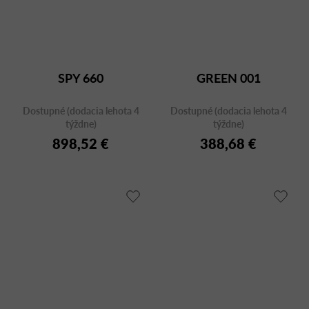
SPY 660
GREEN 001
Dostupné (dodacia lehota 4
Dostupné (dodacia lehota 4
týždne)
týždne)
898,52 €
388,68 €