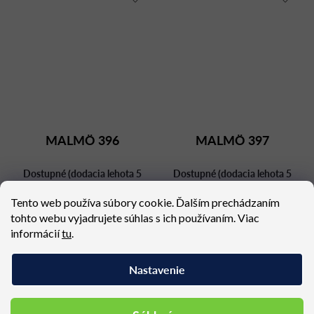
MALMÖ 396
MALMÖ 397
Dostupné (dodacia lehota 5
Dostupné (dodacia lehota 5
týždňov)
týždňov)
Tento web používa súbory cookie. Ďalším prechádzaním
659,28 €
681,42 €
tohto webu vyjadrujete súhlas s ich používaním. Viac
informácií
tu
.
Nastavenie
Podobné produkty