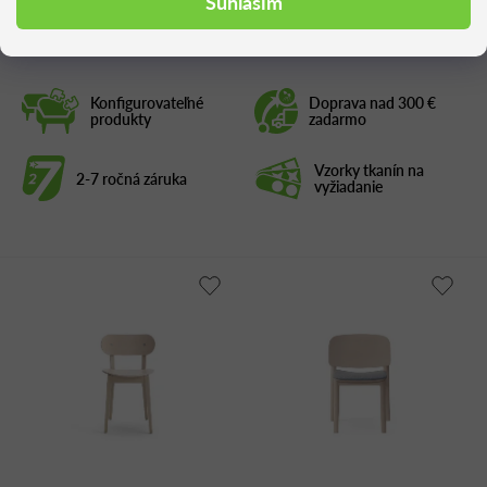
Súhlasím
Konfigurovateľné
Doprava nad 300 €
produkty
zadarmo
Vzorky tkanín na
2-7 ročná záruka
vyžiadanie