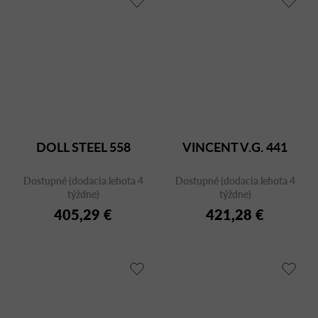
DOLL STEEL 558
VINCENT V.G. 441
Dostupné (dodacia lehota 4
Dostupné (dodacia lehota 4
týždne)
týždne)
405,29 €
421,28 €