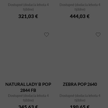
Dostupné (dodacia lehota 4
Dostupné (dodacia lehota 4
týždne)
týždne)
321,03 €
444,03 €
NATURAL LADY B POP
ZEBRA POP 2640
2844 FB
Dostupné (dodacia lehota 4
Dostupné (dodacia lehota 4
týždne)
týždne)
345,63 €
190,65 €