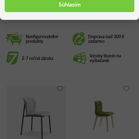
Podobné produkty
Súhlasím
Konfigurovateľné
Doprava nad 300 €
produkty
zadarmo
Vzorky tkanín na
2-7 ročná záruka
vyžiadanie