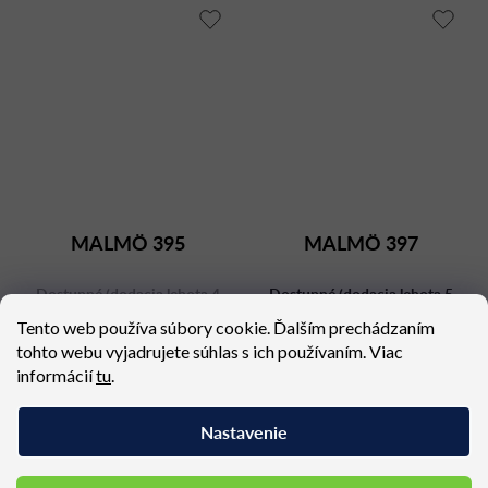
MALMÖ 395
MALMÖ 397
Dostupné (dodacia lehota 4
Dostupné (dodacia lehota 5
týždne)
týždňov)
Tento web používa súbory cookie. Ďalším prechádzaním
492 €
681,42 €
tohto webu vyjadrujete súhlas s ich používaním. Viac
informácií
tu
.
Nastavenie