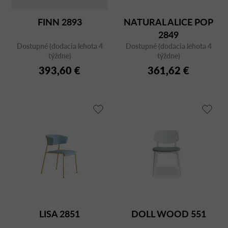
FINN 2893
NATURAL ALICE POP
2849
Dostupné (dodacia lehota 4
Dostupné (dodacia lehota 4
týždne)
týždne)
393,60 €
361,62 €
LISA 2851
DOLL WOOD 551