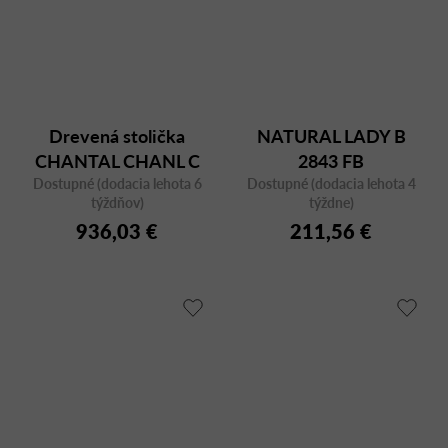
Drevená stolička
NATURAL LADY B
CHANTAL CHANL C
2843 FB
Dostupné (dodacia lehota 6
Dostupné (dodacia lehota 4
týždňov)
týždne)
936,03 €
211,56 €