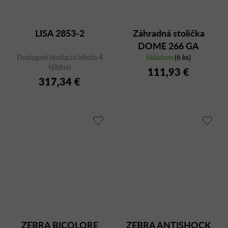
LISA 2853-2
Záhradná stolička
DOME 266 GA
Dostupné (dodacia lehota 4
antracitová
Skladom
(6 ks)
týždne)
111,93 €
317,34 €
ZEBRA BICOLORE
ZEBRA ANTISHOCK