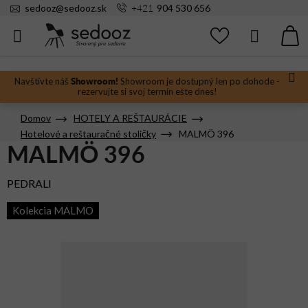
Prejsť
+421
sedooz
@
sedooz.sk
904 530 656
na
obsah
Hľadať
N
KO
Showroom!
Navštívte náš
Showroom je dostupný len po dohode -
rezervujte si svoj termín ešte dnes!
Domov
HOTELY A REŠTAURÁCIE
Hotelové a reštauračné stoličky
MALMÖ 396
MALMÖ 396
PEDRALI
Kolekcia MALMO