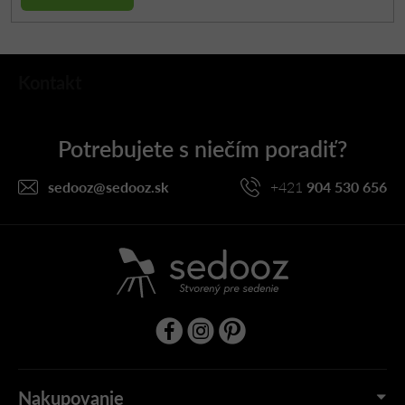
Z
Kontakt
á
p
ä
t
i
sedooz
@
sedooz.sk
+421
904 530 656
e
Nakupovanie