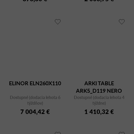
ELINOR ELN260X110
ARKI TABLE
ARK5_D119 NERO
Dostupné (dodacia lehota 6
Dostupné (dodacia lehota 4
týždňov)
týždne)
7 004,42 €
1 410,32 €