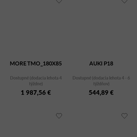
MORE TMO_180X85
AUKI P18
Dostupné (dodacia lehota 4
Dostupné (dodacia lehota 4 - 6
týždne)
týždňov)
1 987,56 €
544,89 €