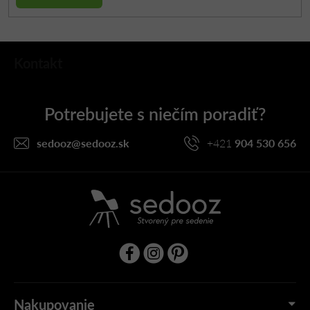
Z
Kontakt
á
p
ä
t
i
sedooz
@
sedooz.sk
+421
904 530 656
e
Nakupovanie