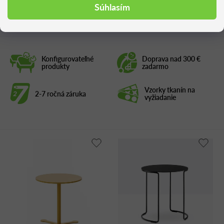
Podobné produkty
Súhlasím
Konfigurovateľné
Doprava nad 300 €
produkty
zadarmo
Vzorky tkanín na
2-7 ročná záruka
vyžiadanie