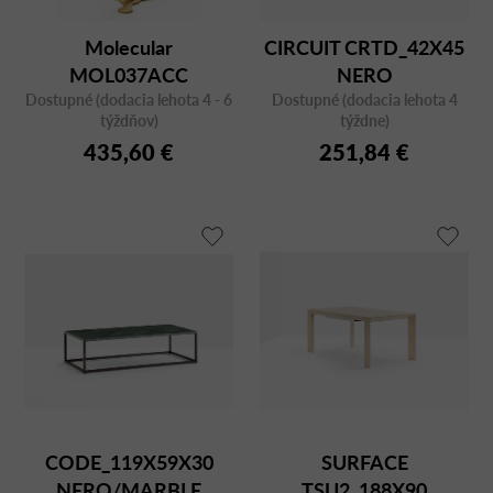
Molecular
CIRCUIT CRTD_42X45
MOL037ACC
NERO
Dostupné (dodacia lehota 4 - 6
Dostupné (dodacia lehota 4
týždňov)
týždne)
435,60 €
251,84 €
CODE_119X59X30
SURFACE
NERO/MARBLE
TSU2_188X90