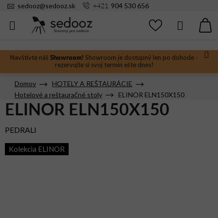
Prejsť
+421
sedooz
@
sedooz.sk
904 530 656
na
obsah
Hľadať
N
KO
Showroom!
Navštívte náš
Showroom je dostupný len po dohode -
rezervujte si svoj termín ešte dnes!
Domov
HOTELY A REŠTAURÁCIE
Hotelové a reštauračné stoly
ELINOR ELN150X150
ELINOR ELN150X150
PEDRALI
Kolekcia ELINOR