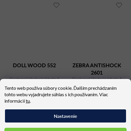
DOLL WOOD 552
ZEBRA ANTISHOCK
2601
Dostupné (dodacia lehota 4
Dostupné (dodacia lehota 4
týždne)
týždne)
Tento web používa súbory cookie. Ďalším prechádzaním
465,56 €
198,03 €
tohto webu vyjadrujete súhlas s ich používaním. Viac
informácií
tu
.
Nastavenie