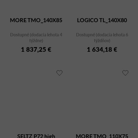
MORE TMO_140X85
LOGICO TL_140X80
Dostupné (dodacia lehota 4
Dostupné (dodacia lehota 6
týždne)
týždňov)
1 837,25 €
1 634,18 €
SELTZ P72 high
MORE TMO_110X75