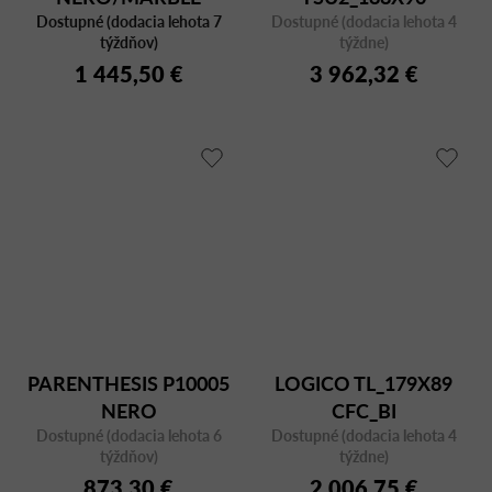
Dostupné (dodacia lehota 7
Dostupné (dodacia lehota 4
týždňov)
týždne)
1 445,50 €
3 962,32 €
PARENTHESIS P10005
LOGICO TL_179X89
NERO
CFC_BI
Dostupné (dodacia lehota 6
Dostupné (dodacia lehota 4
týždňov)
týždne)
873,30 €
2 006,75 €