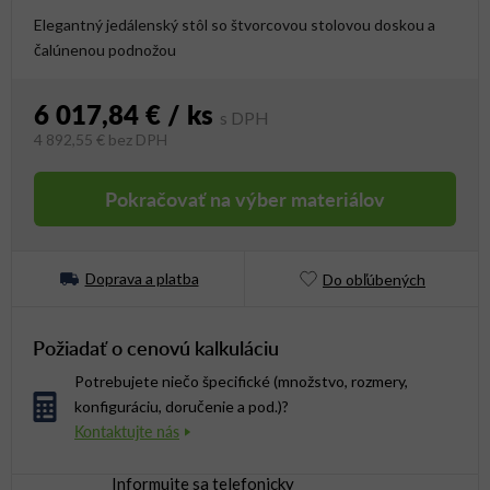
Elegantný jedálenský stôl so štvorcovou stolovou doskou a
čalúnenou podnožou
6 017,84 €
/ ks
4 892,55 €
bez DPH
Jednotková cena:
Pokračovať na výber materiálov
Doprava a platba
Do obľúbených
Požiadať o cenovú kalkuláciu
Potrebujete niečo špecifické (množstvo, rozmery,
konfiguráciu, doručenie a pod.)?
Informujte sa telefonicky