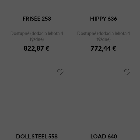
FRISÉE 253
HIPPY 636
Dostupné (dodacia lehota 4
Dostupné (dodacia lehota 4
týždne)
týždne)
822,87 €
772,44 €
DOLL STEEL 558
LOAD 640