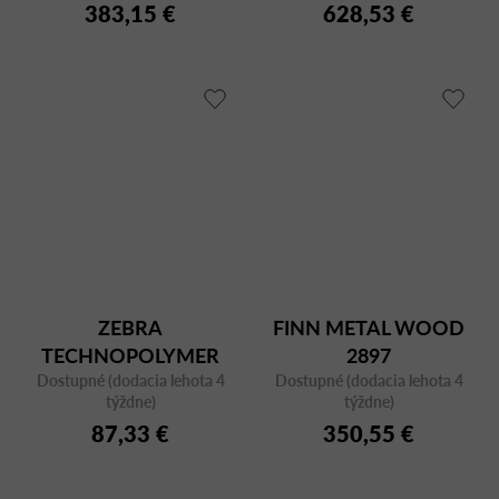
383,15 €
628,53 €
ZEBRA
FINN METAL WOOD
TECHNOPOLYMER
2897
Dostupné (dodacia lehota 4
2615 CR
Dostupné (dodacia lehota 4
týždne)
týždne)
87,33 €
350,55 €