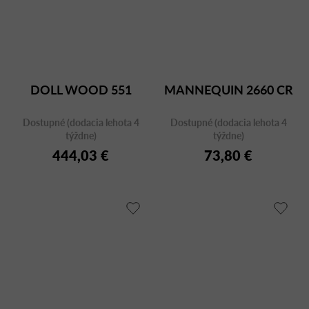
DOLL WOOD 551
MANNEQUIN 2660 CR
Dostupné (dodacia lehota 4
Dostupné (dodacia lehota 4
týždne)
týždne)
444,03 €
73,80 €