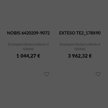
NOBIS 6420209-9072
EXTESO TE2_178X90
Dostupné (dodacia lehota 4
Dostupné (dodacia lehota 4
týždne)
týždne)
1 044,27 €
3 962,32 €