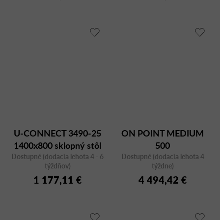
U-CONNECT 3490-25
ON POINT MEDIUM
1400x800 sklopný stôl
500
Dostupné (dodacia lehota 4 - 6
Dostupné (dodacia lehota 4
týždňov)
týždne)
1 177,11 €
4 494,42 €