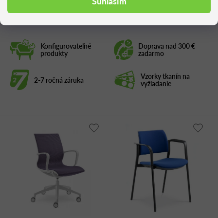
Súhlasím
Konfigurovateľné
Doprava nad 300 €
produkty
zadarmo
Vzorky tkanín na
2-7 ročná záruka
vyžiadanie