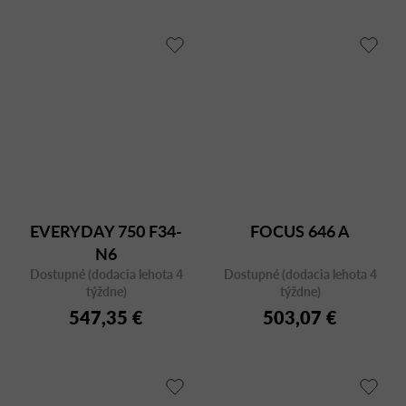
EVERYDAY 750 F34-
FOCUS 646 A
N6
Dostupné (dodacia lehota 4
Dostupné (dodacia lehota 4
týždne)
týždne)
547,35 €
503,07 €