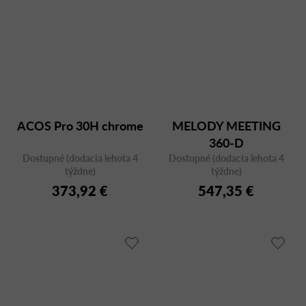
ACOS Pro 30H chrome
MELODY MEETING
360-D
Dostupné (dodacia lehota 4
Dostupné (dodacia lehota 4
týždne)
týždne)
373,92 €
547,35 €