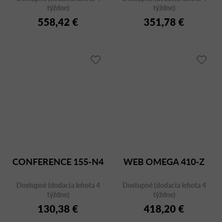
týždne)
týždne)
558,42 €
351,78 €
CONFERENCE 155-N4
WEB OMEGA 410-Z
Dostupné (dodacia lehota 4
Dostupné (dodacia lehota 4
týždne)
týždne)
130,38 €
418,20 €