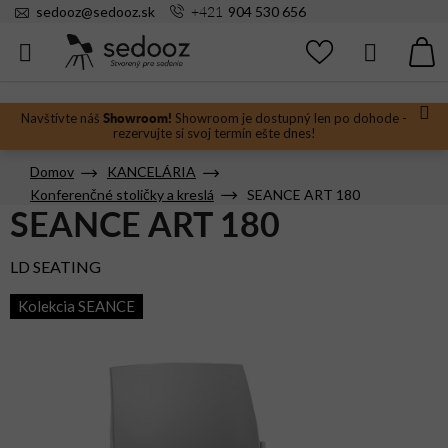
Prejsť
+421
sedooz
@
sedooz.sk
904 530 656
na
obsah
Hľadať
N
KO
Showroom!
Navštívte náš
Showroom je dostupný len po dohode -
rezervujte si svoj termín ešte dnes!
Domov
KANCELÁRIA
Konferenčné stoličky a kreslá
SEANCE ART 180
SEANCE ART 180
LD SEATING
Kolekcia SEANCE