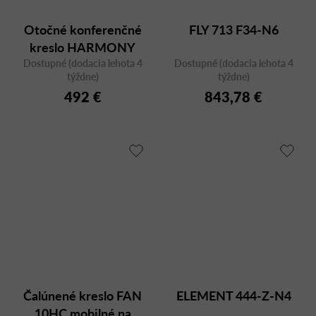
Otočné konferenčné
FLY 713 F34-N6
kreslo HARMONY
Dostupné (dodacia lehota 4
MODERN 870 F90
Dostupné (dodacia lehota 4
týždne)
týždne)
492 €
843,78 €
Čalúnené kreslo FAN
ELEMENT 444-Z-N4
10HC mobilné na