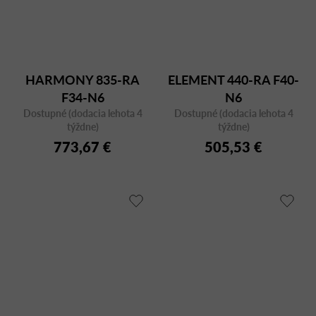
HARMONY 835-RA
ELEMENT 440-RA F40-
F34-N6
N6
Dostupné (dodacia lehota 4
Dostupné (dodacia lehota 4
týždne)
týždne)
773,67 €
505,53 €