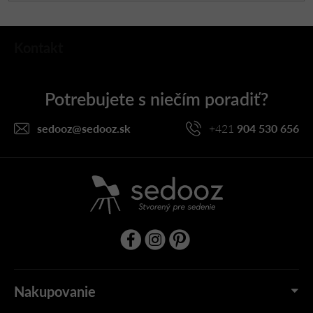
Z
Kontakt
á
p
ä
t
i
sedooz
@
sedooz.sk
+421
904 530 656
e
Nakupovanie