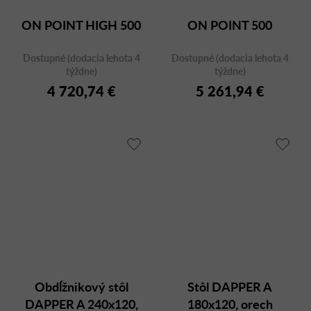
ON POINT HIGH 500
ON POINT 500
Dostupné (dodacia lehota 4
Dostupné (dodacia lehota 4
týždne)
týždne)
4 720,74 €
5 261,94 €
Obdĺžnikový stôl
Stôl DAPPER A
DAPPER A 240x120,
180x120, orech