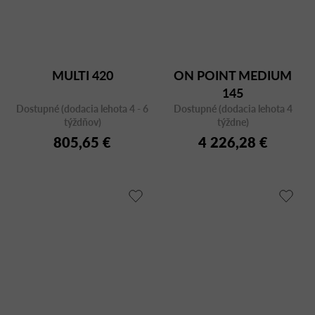
MULTI 420
ON POINT MEDIUM
145
Dostupné (dodacia lehota 4 - 6
Dostupné (dodacia lehota 4
týždňov)
týždne)
805,65 €
4 226,28 €