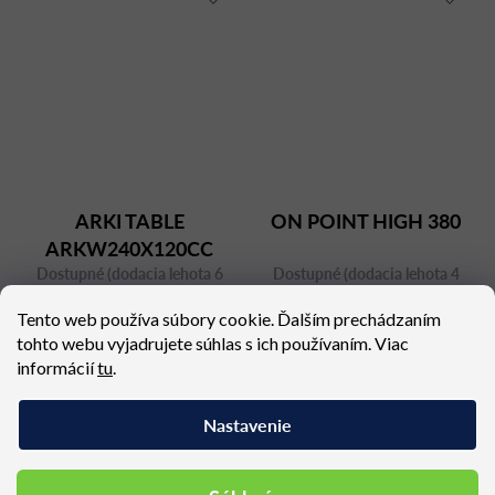
ARKI TABLE
ON POINT HIGH 380
ARKW240X120CC
Dostupné (dodacia lehota 6
Dostupné (dodacia lehota 4
týždňov)
týždne)
Tento web používa súbory cookie. Ďalším prechádzaním
2 761,47 €
4 384,95 €
tohto webu vyjadrujete súhlas s ich používaním. Viac
informácií
tu
.
Nastavenie
Podobné produkty