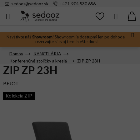
Prejsť
+421
sedooz
@
sedooz.sk
904 530 656
na
obsah
Hľadať
N
KO
Showroom!
Navštívte náš
Showroom je dostupný len po dohode -
rezervujte si svoj termín ešte dnes!
Domov
KANCELÁRIA
Konferenčné stoličky a kreslá
ZIP ZP 23H
ZIP ZP 23H
BEJOT
Kolekcia ZIP