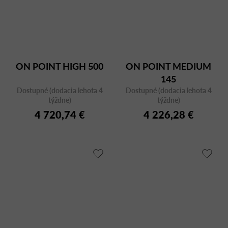
ON POINT HIGH 500
ON POINT MEDIUM
145
Dostupné (dodacia lehota 4
Dostupné (dodacia lehota 4
týždne)
týždne)
4 720,74 €
4 226,28 €