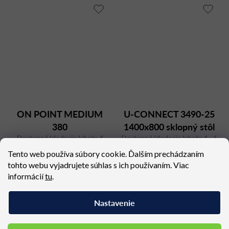
ON POINT MEDIUM
U-CONNECT 3490-25
380
1400x800 sklopný stôl
Dostupné (dodacia lehota 4
Dostupné (dodacia lehota 4 - 6
týždne)
týždňov)
Tento web používa súbory cookie. Ďalším prechádzaním
4 270,56 €
1 177,11 €
tohto webu vyjadrujete súhlas s ich používaním. Viac
informácií
tu
.
Nastavenie