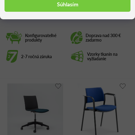
Podobné produkty
Súhlasím
Konfigurovateľné
Doprava nad 300 €
produkty
zadarmo
Vzorky tkanín na
2-7 ročná záruka
vyžiadanie