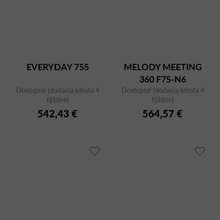
EVERYDAY 755
MELODY MEETING
360 F75-N6
Dostupné (dodacia lehota 4
Dostupné (dodacia lehota 4
týždne)
týždne)
542,43 €
564,57 €