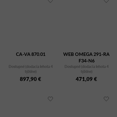
CA-VA 870.01
WEB OMEGA 291-RA
F34-N6
Dostupné (dodacia lehota 4
Dostupné (dodacia lehota 4
týždne)
týždne)
897,90 €
471,09 €