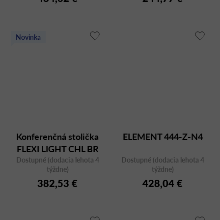
Novinka
Konferenčná stolička
ELEMENT 444-Z-N4
FLEXI LIGHT CHL BR
Dostupné (dodacia lehota 4
F95-BL
Dostupné (dodacia lehota 4
týždne)
týždne)
382,53 €
428,04 €