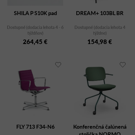
SHILA P S10K pad
DREAM+ 103BL BR
Dostupné (dodacia lehota 4 - 6
Dostupné (dodacia lehota 4
týždňov)
týždne)
264,45 €
154,98 €
FLY 713 F34-N6
Konferenčná čalúnená
stolička NORMO