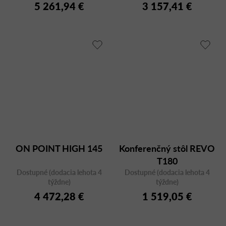
5 261,94 €
3 157,41 €
ON POINT HIGH 145
Konferenčný stôl REVO
T180
Dostupné (dodacia lehota 4
Dostupné (dodacia lehota 4
týždne)
týždne)
4 472,28 €
1 519,05 €