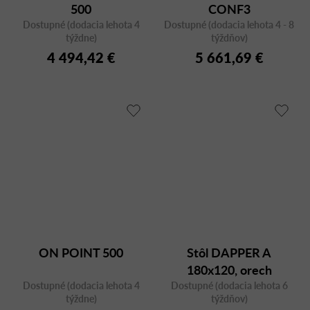
500
CONF3
Dostupné (dodacia lehota 4
Dostupné (dodacia lehota 4 - 8
týždne)
týždňov)
4 494,42 €
5 661,69 €
ON POINT 500
Stôl DAPPER A
180x120, orech
Dostupné (dodacia lehota 4
Dostupné (dodacia lehota 6
týždne)
týždňov)