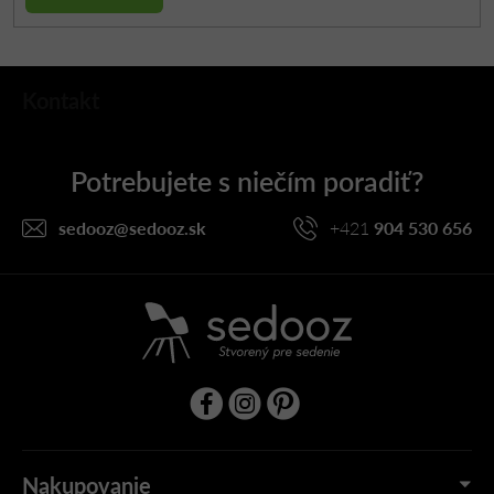
Z
Kontakt
á
p
ä
t
i
sedooz
@
sedooz.sk
+421
904 530 656
e
Nakupovanie