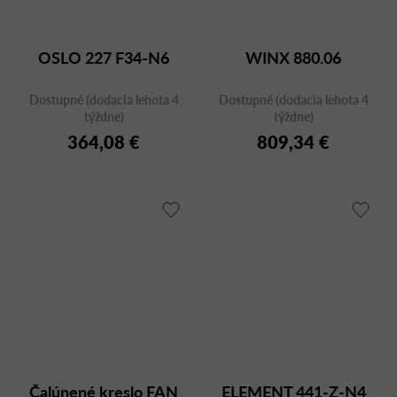
OSLO 227 F34-N6
WINX 880.06
Dostupné (dodacia lehota 4
Dostupné (dodacia lehota 4
týždne)
týždne)
364,08 €
809,34 €
Čalúnené kreslo FAN
ELEMENT 441-Z-N4