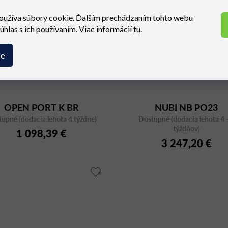
oužíva súbory cookie. Ďalším prechádzaním tohto webu
súhlas s ich používaním. Viac informácií
tu
.
ie
OPEN PORT K BR
NUBI NB PO23
upné (dodacia lehota 4 týždne)
Dostupné (dodacia lehota 4 -
týždňov)
1 098,39 €
3 247,20 €