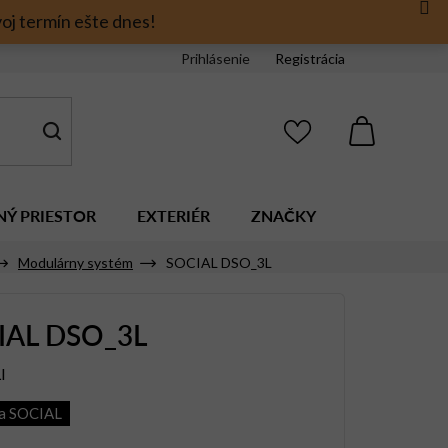
oj termín ešte dnes!
Prihlásenie
Registrácia
NÁKUPNÝ
KOŠÍK
NÝ PRIESTOR
EXTERIÉR
ZNAČKY
Modulárny systém
SOCIAL DSO_3L
IAL DSO_3L
I
ia SOCIAL