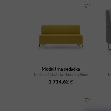
Modulárna sedačka
Dostupné (dodacia lehota 4 týždne)
SOFTBOX 2B aluminum,
D
dvojmiestna
1 714,62 €