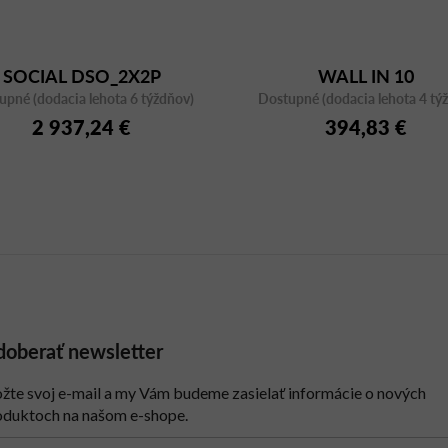
SOCIAL DSO_2X2P
WALL IN 10
upné (dodacia lehota 6 týždňov)
Dostupné (dodacia lehota 4 tý
2 937,24 €
394,83 €
oberať newsletter
ožte svoj e-mail a my Vám budeme zasielať informácie o nových
oduktoch na našom e-shope.