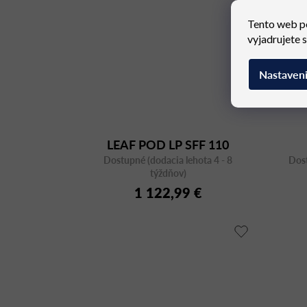
Tento web p
vyjadrujete 
Nastaven
LEAF POD LP SFF 110
Dostupné (dodacia lehota 4 - 8
Dost
týždňov)
1 122,99 €