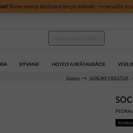
om!
Showroom je dostupný len po dohode - rezervujte si sv
RIA
BÝVANIE
HOTELY A REŠTAURÁCIE
VEREJ
Domov
VEREJNÝ PRIESTOR
SOC
PEDRAL
Kolekc