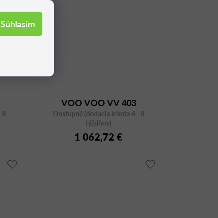
Súhlasím
VOO VOO VV 403
 8
Dostupné (dodacia lehota 4 - 8
týždňov)
1 062,72 €