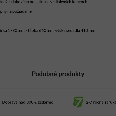
dnož z tlakového odliatku na vzdialených koncoch
pný na požiadanie
šírka 1780 mm x hĺbka 660 mm, výška sedadla 410 mm
Podobné produkty
Doprava nad 300 € zadarmo
2-7 ročná záruk