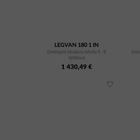
LEGVAN 180 1 IN
Dostupné (dodacia lehota 4 - 8
Dost
týždňov)
1 430,49 €