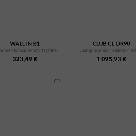
WALL IN B1
CLUB CL-DR90
upné (dodacia lehota 4 týždne)
Dostupné (dodacia lehota 4 tý
323,49 €
1 095,93 €