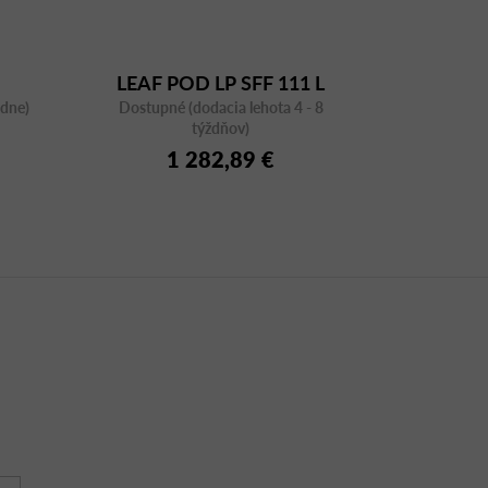
LEAF POD LP SFF 111 L
ždne)
Dostupné (dodacia lehota 4 - 8
týždňov)
1 282,89 €