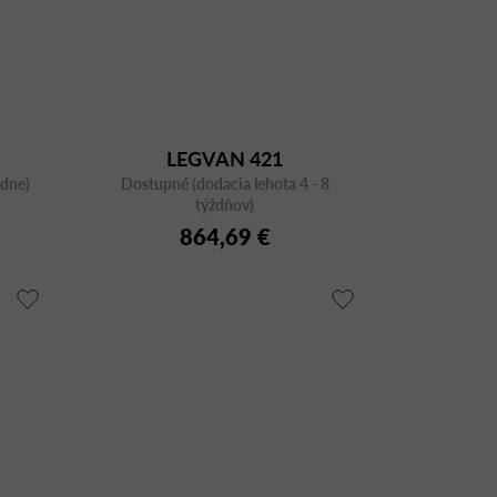
LEGVAN 421
ždne)
Dostupné (dodacia lehota 4 - 8
týždňov)
864,69 €