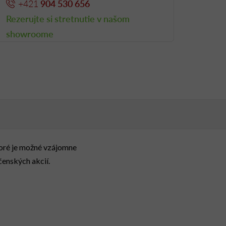
+421
904 530 656
Rezerujte si stretnutie v našom
showroome
toré je možné vzájomne
enských akcií.