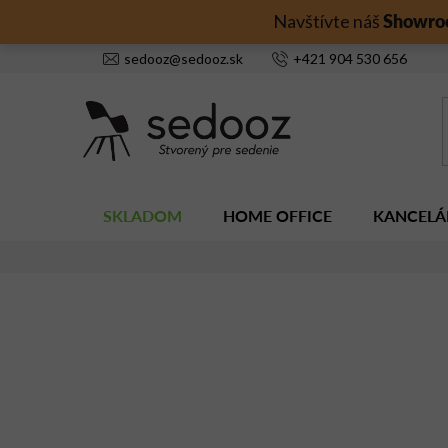
Prejsť
Showro
Navštívte náš
na
obsah
sedooz
@
sedooz.sk
+421
904 530 656
SKLADOM
HOME OFFICE
KANCELÁ