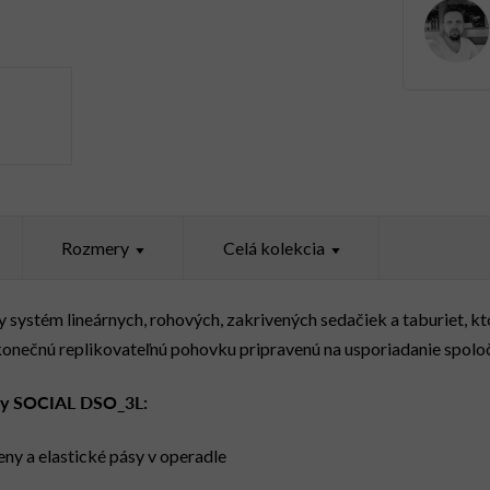
Rozmery
Celá kolekcia
systém lineárnych, rohových, zakrivených sedačiek a taburiet, k
konečnú replikovateľnú pohovku pripravenú na usporiadanie spoloč
čky SOCIAL DSO_3L:
eny a elastické pásy v operadle