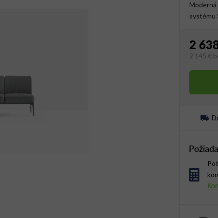
Moderná 
systému
2 638
2 145 €
b
Jednotko
Do
Požiada
Pot
kon