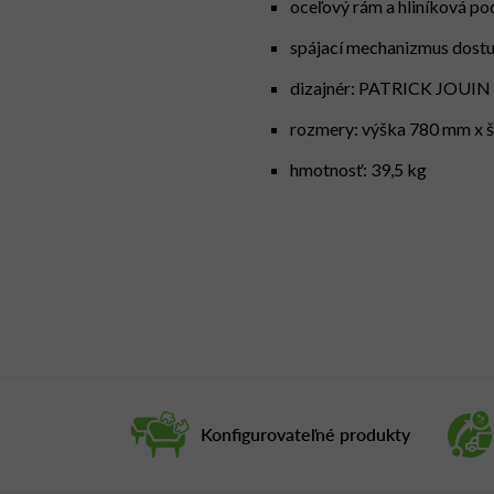
oceľový rám a hliníková po
spájací mechanizmus dostu
dizajnér: PATRICK JOUIN
rozmery: výška 780 mm x 
hmotnosť: 39,5 kg
Konfigurovateľné produkty