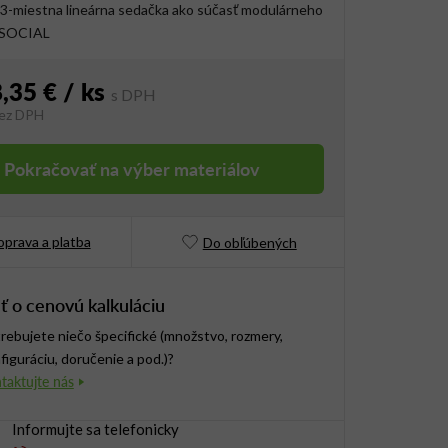
3-miestna lineárna sedačka ako súčasť modulárneho
 SOCIAL
,35 €
/ ks
ez DPH
vá cena:
Pokračovať na výber materiálov
prava a platba
Do obľúbených
ť o cenovú kalkuláciu
rebujete niečo špecifické (množstvo, rozmery,
figuráciu, doručenie a pod.)?
Informujte sa telefonicky