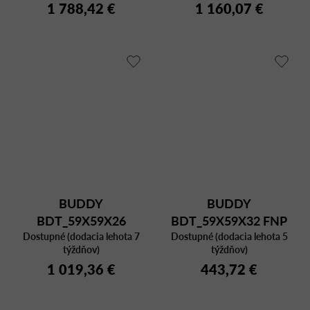
1 788,42 €
1 160,07 €
BUDDY
BUDDY
BDT_59X59X26
BDT_59X59X32 FNP
Dostupné (dodacia lehota 7
MARBLE NERO
Dostupné (dodacia lehota 5
NERO
týždňov)
týždňov)
1 019,36 €
443,72 €