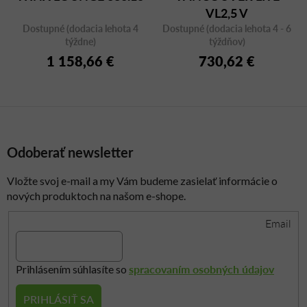
VL2,5 V
Dostupné (dodacia lehota 4
Dostupné (dodacia lehota 4 - 6
týždne)
týždňov)
1 158,66 €
730,62 €
Odoberať newsletter
Vložte svoj e-mail a my Vám budeme zasielať informácie o
nových produktoch na našom e-shope.
Email
spracovaním osobných údajov
Prihlásením súhlasíte so
PRIHLÁSIŤ SA