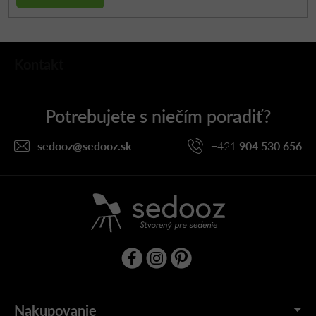
Z
Kontakt
á
p
ä
t
i
sedooz
@
sedooz.sk
+421
904 530 656
e
Nakupovanie