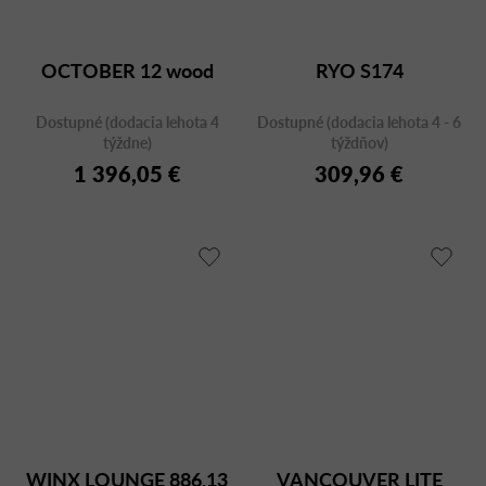
OCTOBER 12 wood
RYO S174
Dostupné (dodacia lehota 4
Dostupné (dodacia lehota 4 - 6
týždne)
týždňov)
1 396,05 €
309,96 €
WINX LOUNGE 886.13
VANCOUVER LITE