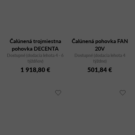
Čalúnená trojmiestna
Čalúnená pohovka FAN
pohovka DECENTA
20V
Dostupné (dodacia lehota 4 - 6
30H
Dostupné (dodacia lehota 4
týždňov)
týždne)
1 918,80 €
501,84 €