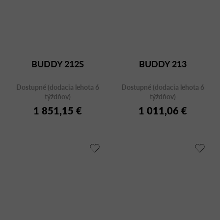
BUDDY 212S
BUDDY 213
Dostupné (dodacia lehota 6
Dostupné (dodacia lehota 6
týždňov)
týždňov)
1 851,15 €
1 011,06 €