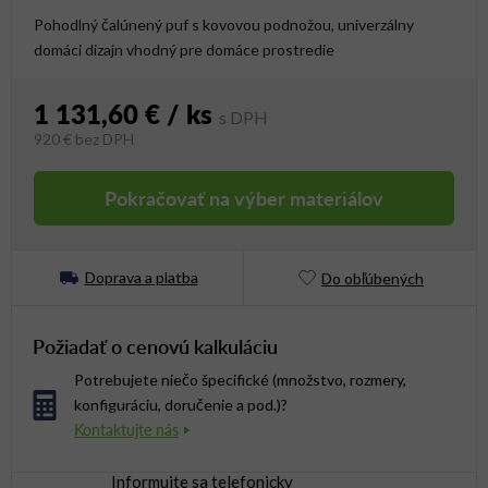
Pohodlný čalúnený puf s kovovou podnožou, univerzálny
domáci dizajn vhodný pre domáce prostredie
1 131,60 €
/ ks
920 €
bez DPH
Jednotková cena:
Pokračovať na výber materiálov
Doprava a platba
Do obľúbených
Požiadať o cenovú kalkuláciu
Potrebujete niečo špecifické (množstvo, rozmery,
konfiguráciu, doručenie a pod.)?
Informujte sa telefonicky