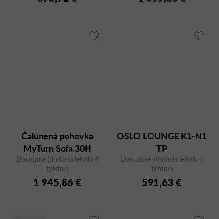
Čalúnená pohovka
OSLO LOUNGE K1-N1
MyTurn Sofa 30H
TP
Dostupné (dodacia lehota 4
trojmiestna
Dostupné (dodacia lehota 4
týždne)
týždne)
1 945,86 €
591,63 €