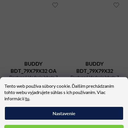
BUDDY
BUDDY
BDT_79X79X32 OA
BDT_79X79X32
Dostupné (dodacia lehota 7
MARBLE
Dostupné (dodacia lehota 7
MARBLE NERO
týždňov)
týždňov)
Tento web používa súbory cookie. Ďalším prechádzaním
1 591,01 €
1 450,29 €
tohto webu vyjadrujete súhlas s ich používaním. Viac
informácií
tu
.
Nastavenie