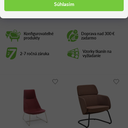
Podobné produkty
Súhlasím
Konfigurovateľné
Doprava nad 300 €
produkty
zadarmo
Vzorky tkanín na
2-7 ročná záruka
vyžiadanie