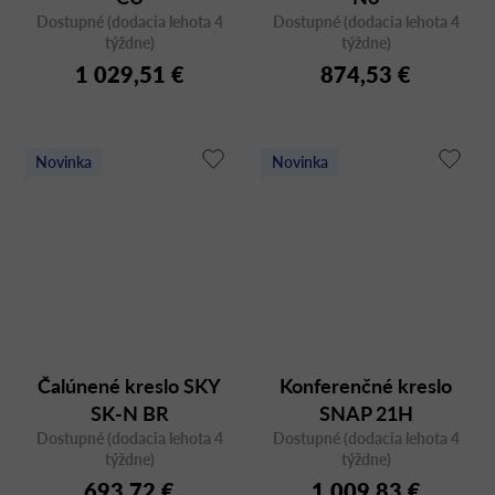
Dostupné (dodacia lehota 4
Dostupné (dodacia lehota 4
týždne)
týždne)
1 029,51 €
874,53 €
Novinka
Novinka
Čalúnené kreslo SKY
Konferenčné kreslo
SK-N BR
SNAP 21H
Dostupné (dodacia lehota 4
Dostupné (dodacia lehota 4
týždne)
týždne)
693,72 €
1 009,83 €