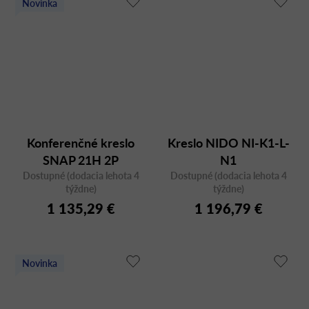
Novinka
Konferenčné kreslo
Kreslo NIDO NI-K1-L-
SNAP 21H 2P
N1
Dostupné (dodacia lehota 4
Dostupné (dodacia lehota 4
týždne)
týždne)
1 135,29 €
1 196,79 €
Novinka