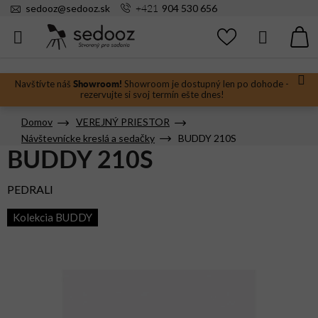
Prejsť
+421
sedooz
@
sedooz.sk
904 530 656
na
obsah
Hľadať
N
KO
Showroom!
Navštívte náš
Showroom je dostupný len po dohode -
rezervujte si svoj termín ešte dnes!
Domov
VEREJNÝ PRIESTOR
Návštevnícke kreslá a sedačky
BUDDY 210S
BUDDY 210S
PEDRALI
Kolekcia BUDDY