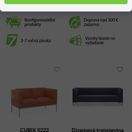
Konfigurovateľné
Doprava nad 300 €
produkty
zadarmo
Vzorky tkanín na
2-7 ročná záruka
vyžiadanie
CUBIX 5222
Dizajnová trojmiestna