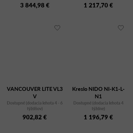
3 844,98 €
1 217,70 €
VANCOUVER LITE VL3
Kreslo NIDO NI-K1-L-
V
N1
Dostupné (dodacia lehota 4 - 6
Dostupné (dodacia lehota 4
týždňov)
týždne)
902,82 €
1 196,79 €