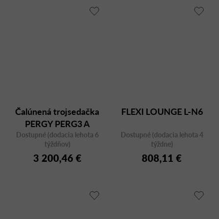
Čalúnená trojsedačka
FLEXI LOUNGE L-N6
PERGY PERG3 A
Dostupné (dodacia lehota 6
Dostupné (dodacia lehota 4
týždňov)
týždne)
3 200,46 €
808,11 €