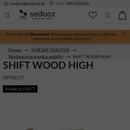
Prejsť
+421
sedooz
@
sedooz.sk
904 530 656
na
obsah
Hľadať
N
KO
Showroom!
Navštívte náš
Showroom je dostupný len po dohode -
rezervujte si svoj termín ešte dnes!
Domov
VEREJNÝ PRIESTOR
Návštevnícke kreslá a sedačky
SHIFT WOOD HIGH
SHIFT WOOD HIGH
OFFECCT
Kolekcia SHIFT