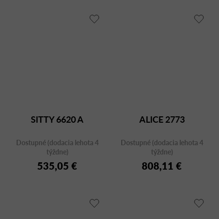
SITTY 6620 A
ALICE 2773
Dostupné (dodacia lehota 4
Dostupné (dodacia lehota 4
týždne)
týždne)
535,05 €
808,11 €