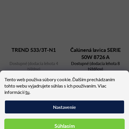
TREND 533/3T-N1
Čalúnená lavica SERIE
50W 8726 A
Dostupné (dodacia lehota 4
Dostupné (dodacia lehota 8
týždne)
týždňov)
763,83 €
1 814,25 €
Tento web používa súbory cookie. Ďalším prechádzaním
tohto webu vyjadrujete súhlas s ich používaním. Viac
informácií
tu
.
Nastavenie
Podobné produkty
Súhlasím