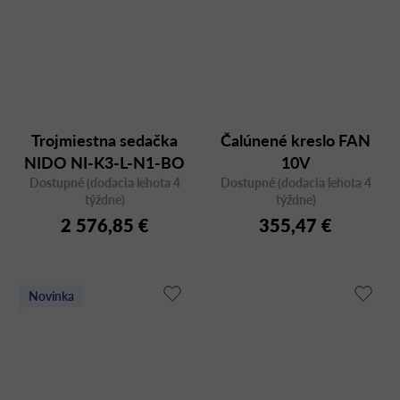
Trojmiestna sedačka
Čalúnené kreslo FAN
NIDO NI-K3-L-N1-BO
10V
Dostupné (dodacia lehota 4
Dostupné (dodacia lehota 4
týždne)
týždne)
2 576,85 €
355,47 €
Novinka