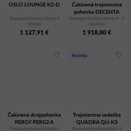
OSLO LOUNGE K2-D
Čalúnená trojmiestna
pohovka DECENTA
Dostupné (dodacia lehota 4
Dostupné (dodacia lehota 4 - 6
30H
týždne)
týždňov)
1 127,91 €
1 918,80 €
Novinka
Čalúnená dvojpohovka
Trojmiestna sedačka
PERGY PERG2 A
QUADRA QU-K3
Dostupné (dodacia lehota 6
Dostupné (dodacia lehota 4