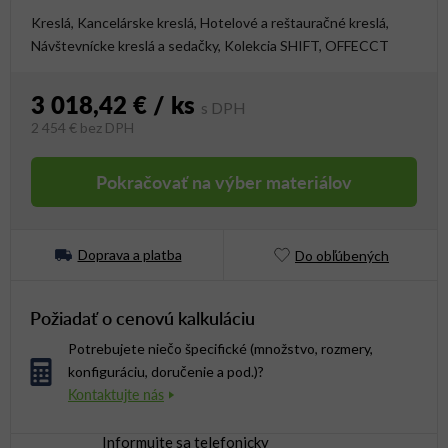
Kreslá, Kancelárske kreslá, Hotelové a reštauračné kreslá,
Návštevnícke kreslá a sedačky, Kolekcia SHIFT, OFFECCT
3 018,42 €
/ ks
2 454 €
bez DPH
Jednotková cena:
Pokračovať na výber materiálov
Doprava a platba
Do obľúbených
Požiadať o cenovú kalkuláciu
Potrebujete niečo špecifické (množstvo, rozmery,
konfiguráciu, doručenie a pod.)?
Informujte sa telefonicky