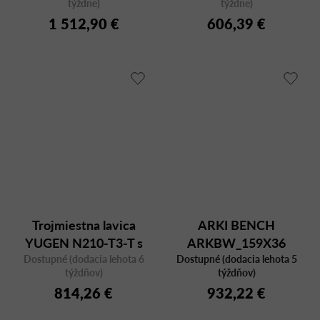
týždne)
týždne)
1 512,90 €
606,39 €
Trojmiestna lavica
ARKI BENCH
YUGEN N210-T3-T s
ARKBW_159X36
Dostupné (dodacia lehota 6
odkladacím stolíkom
Dostupné (dodacia lehota 5
týždňov)
týždňov)
814,26 €
932,22 €