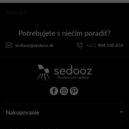
Z
Kontakt
á
p
ä
t
i
sedooz
@
sedooz.sk
+421
904 530 656
e
Nakupovanie