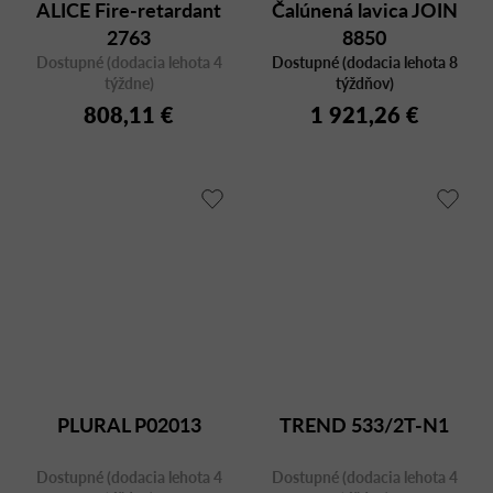
ALICE Fire-retardant
Čalúnená lavica JOIN
2763
8850
Dostupné (dodacia lehota 4
Dostupné (dodacia lehota 8
týždne)
týždňov)
808,11 €
1 921,26 €
PLURAL P02013
TREND 533/2T-N1
Dostupné (dodacia lehota 4
Dostupné (dodacia lehota 4