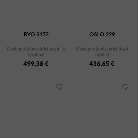
RYO S172
OSLO 229
Dostupné (dodacia lehota 4 - 6
Dostupné (dodacia lehota 4
týždňov)
týždne)
499,38 €
436,65 €