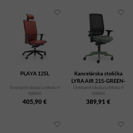
PLAYA 12SL
Kancelárska stolička
LYRA AIR 215-GREEN-
Dostupné (dodacia lehota 4
Dostupné (dodacia lehota 4
SYS-F40-N12 v
týždne)
týždne)
zelenom prevedení
405,90 €
389,91 €