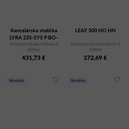
Kancelárska stolička
LEAF 500 HO HN
LYRA 235-SYS P BO-
Dostupné (dodacia lehota 4
AIR BR-209
Dostupné (dodacia lehota 4
týždne)
týždne)
431,73 €
372,69 €
Novinka
Novinka