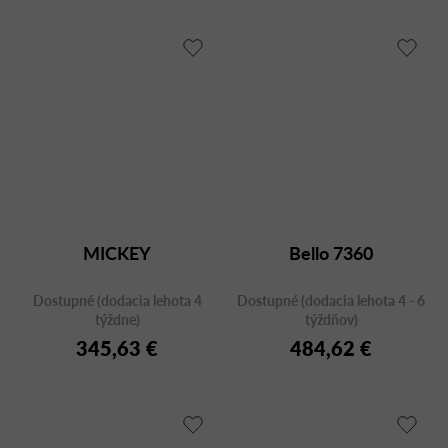
MICKEY
Bello 7360
Dostupné (dodacia lehota 4
Dostupné (dodacia lehota 4 - 6
týždne)
týždňov)
345,63 €
484,62 €