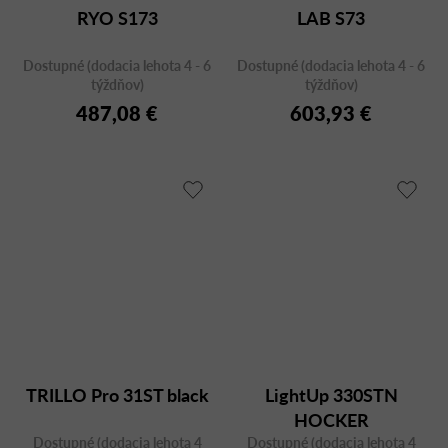
RYO S173
LAB S73
Dostupné (dodacia lehota 4 - 6
Dostupné (dodacia lehota 4 - 6
týždňov)
týždňov)
487,08 €
603,93 €
TRILLO Pro 31ST black
LightUp 330STN
HOCKER
Dostupné (dodacia lehota 4
Dostupné (dodacia lehota 4