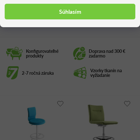
Súhlasím
Podobné produkty
Konfigurovateľné
Doprava nad 300 €
produkty
zadarmo
Vzorky tkanín na
2-7 ročná záruka
vyžiadanie