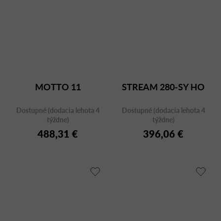
MOTTO 11
STREAM 280-SY HO
Dostupné (dodacia lehota 4
Dostupné (dodacia lehota 4
týždne)
týždne)
488,31 €
396,06 €