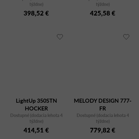
týždne)
týždne)
398,52 €
425,58 €
LightUp 350STN
MELODY DESIGN 777-
HOCKER
FR
Dostupné (dodacia lehota 4
Dostupné (dodacia lehota 4
týždne)
týždne)
414,51 €
779,82 €