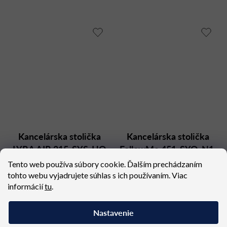
Kancelárska stolička
Kancelárska stolička
LYRA AIR 215-SYS-HO
FollowMe 451-SYQ-N1,
Dostupné (dodacia lehota 4
s opierkou hlavy
Dostupné (dodacia lehota 4
otočná
Tento web používa súbory cookie. Ďalším prechádzaním
týždne)
týždne)
tohto webu vyjadrujete súhlas s ich používaním. Viac
377,61 €
585,48 €
informácií
tu
.
Nastavenie