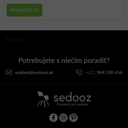
PRIHLÁSIŤ SA
Z
Kontakt
á
p
ä
t
i
sedooz
@
sedooz.sk
+421
904 530 656
e