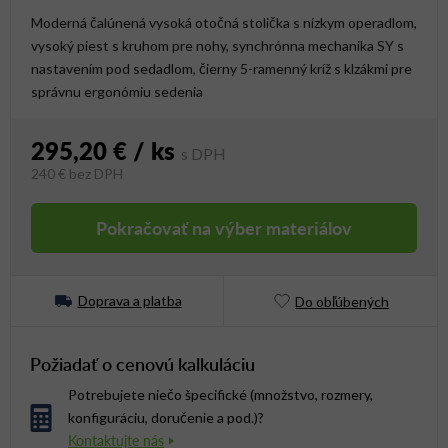
Moderná čalúnená vysoká otočná stolička s nízkym operadlom,
vysoký piest s kruhom pre nohy, synchrónna mechanika SY s
nastavením pod sedadlom, čierny 5-ramenný kríž s klzákmi pre
správnu ergonómiu sedenia
295,20 €
/ ks
240 €
bez DPH
Jednotková cena:
Pokračovať na výber materiálov
Doprava a platba
Do obľúbených
Požiadať o cenovú kalkuláciu
Potrebujete niečo špecifické (množstvo, rozmery,
konfiguráciu, doručenie a pod.)?