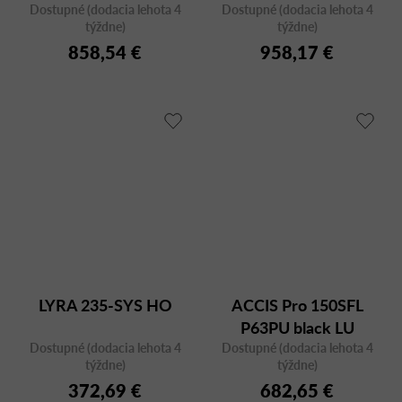
Dostupné (dodacia lehota 4
Dostupné (dodacia lehota 4
týždne)
týždne)
858,54 €
958,17 €
LYRA 235-SYS HO
ACCIS Pro 150SFL
P63PU black LU
Dostupné (dodacia lehota 4
Dostupné (dodacia lehota 4
týždne)
týždne)
372,69 €
682,65 €