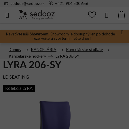
Prejsť
+421
sedooz
@
sedooz.sk
904 530 656
na
obsah
Hľadať
N
KO
Showroom!
Navštívte náš
Showroom je dostupný len po dohode -
rezervujte si svoj termín ešte dnes!
Domov
KANCELÁRIA
Kancelárske stoličky
Kancelárske hockery
LYRA 206-SY
LYRA 206-SY
LD SEATING
Kolekcia LYRA