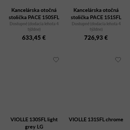
Kancelárska otočná
Kancelárska otočná
stolička PACE 150SFL
stolička PACE 151SFL
Dostupné (dodacia lehota 4
MAX svetlosivá
Dostupné (dodacia lehota 4
MAX svetlosivá
týždne)
týždne)
633,45 €
726,93 €
VIOLLE 130SFL light
VIOLLE 131SFL chrome
grey LG