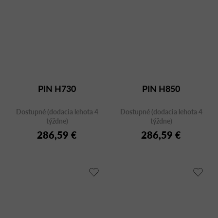
PIN H730
PIN H850
Dostupné (dodacia lehota 4
Dostupné (dodacia lehota 4
týždne)
týždne)
286,59 €
286,59 €