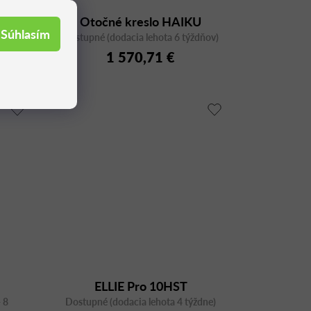
slo
Otočné kreslo HAIKU
Súhlasím
dňov)
,
Dostupné (dodacia lehota 6 týždňov)
C8061OG na kolieskach
dlo
1 570,71 €
ELLIE Pro 10HST
 8
Dostupné (dodacia lehota 4 týždne)