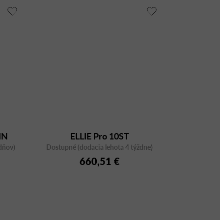
IN
ELLIE Pro 10ST
dňov)
ok
Dostupné (dodacia lehota 4 týždne)
660,51 €