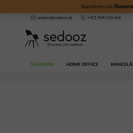
Prejsť
Showro
Navštívte náš
na
obsah
sedooz
@
sedooz.sk
+421
904 530 656
SKLADOM
HOME OFFICE
KANCELÁ