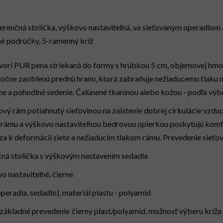
erenčná stolička, výškovo nastaviteľná, so sieťovaným operadlom
né podrúčky, 5-ramenný kríž
tvorí PUR pena striekaná do formy s hrúbkou 5 cm, objemovej hmo
očne zaoblenú prednú hranu, ktorá zabraňuje nežiaducemu tlaku 
e a pohodlné sedenie. Čalúnené tkaninou alebo kožou - podľa výb
ový rám potiahnutý sieťovinou na zaistenie dobrej cirkulácie vzdu
u rámu a výškovo nastaviteľnou bedrovou opierkou poskytujú kom
a k deformácii siete a nežiaducim tlakom rámu. Prevedenie sieťov
ná stolička s výškovým nastavením sedadla
 nastaviteľné, čierne
operadla, sedadlo), materiál plastu - polyamid
základné prevedenie
čierny plast/polyamid, možnosť výberu kríža 