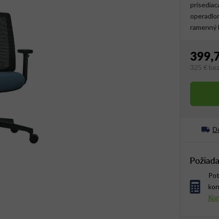
prísediac
operadlom
ramenný k
399,
325 €
be
Jednotko
Do
Požiada
Pot
kon