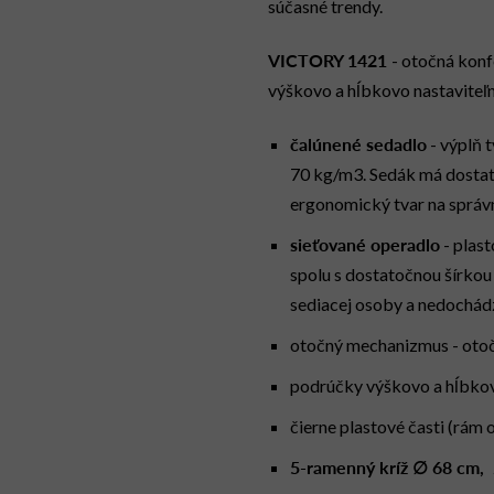
súčasné trendy.
VICTORY 1421
- otočná konf
výškovo a hĺbkovo nastaviteľ
čalúnené sedadlo
- výplň 
70 kg/m3. Sedák má dostat
ergonomický tvar na správn
sieťované operadlo
- plast
spolu s dostatočnou šírko
sediacej osoby a nedochádz
otočný mechanizmus - otoč
podrúčky výškovo a hĺbkovo
čierne plastové časti (rám 
5-ramenný kríž ∅ 68 cm,