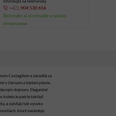
Informujte sa telefonicky
+421
904 530 656
Rezerujte si stretnutie v našom
showroome
mom Costagliom a zaradila sa
né v čiernom a bielom plaste,
moderným dojmom. Elegantné
Do kolekcie patria taktiež
y, a zaisťujú tak vysoko
nostiach, ktoré nasledujú