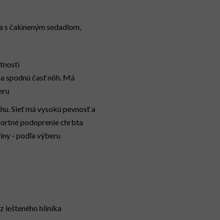
 a s čalúneným sedadlom,
tnosti
na spodnú časť nôh. Má
eru
chu. Sieť má vysokú pevnosť a
fortné podoprenie chrbta
iny - podľa výberu
z lešteného hliníka