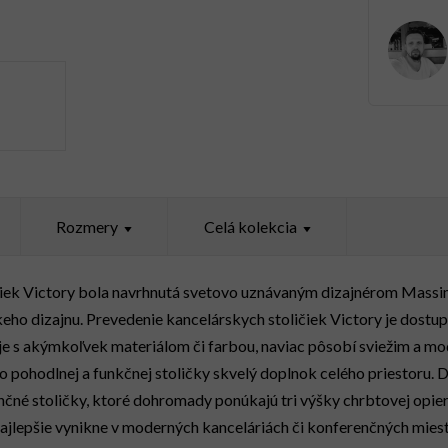
Rozmery
Celá kolekcia
čiek Victory bola navrhnutá svetovo uznávaným dizajnérom Massi
keho dizajnu. Prevedenie kancelárskych stoličiek Victory je dostup
e s akýmkoľvek materiálom či farbou, naviac pôsobí sviežim a 
ejto pohodlnej a funkčnej stoličky skvelý doplnok celého priestoru. 
čné stoličky, ktoré dohromady ponúkajú tri výšky chrbtovej opierk
 najlepšie vynikne v moderných kanceláriách či konferenčných miest