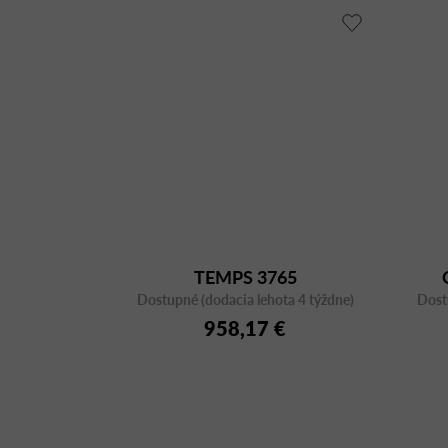
TEMPS 3765
Dostupné (dodacia lehota 4 týždne)
Dost
958,17 €