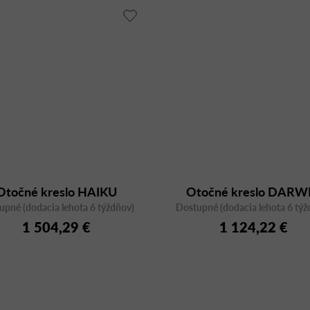
Otočné kreslo HAIKU
Otočné kreslo DARW
upné (dodacia lehota 6 týždňov)
C8061B bez koliesok
Dostupné (dodacia lehota 6 týž
DARWV E bez kolies
1 504,29 €
1 124,22 €