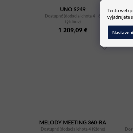
UNO S249
Tento web p
Dostupné (dodacia lehota 4 - 6
Dost
vyjadrujete 
týždňov)
1 209,09 €
Nastaven
MELODY MEETING 360-RA
Dostupné (dodacia lehota 4 týždne)
F37-N6
Dost