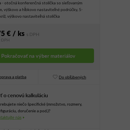
a - otočná konferenčná stolička so sieťovaným
, výškovo a hĺbkovo nastaviteľné podrúčky, 5-
ríž, výškovo nastaviteľná stolička
75 €
/ ks
z DPH
vá cena:
Pokračovať na výber materiálov
prava a platba
Do obľúbených
ť o cenovú kalkuláciu
rebujete niečo špecifické (množstvo, rozmery,
figuráciu, doručenie a pod.)?