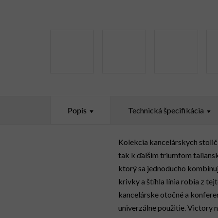
Popis
Technická špecifikácia
Kolekcia kancelárskych stoli
tak k ďalším triumfom talians
ktorý sa jednoducho kombinuj
krivky a štíhla línia robia z t
kancelárske otočné a konferen
univerzálne použitie. Victory