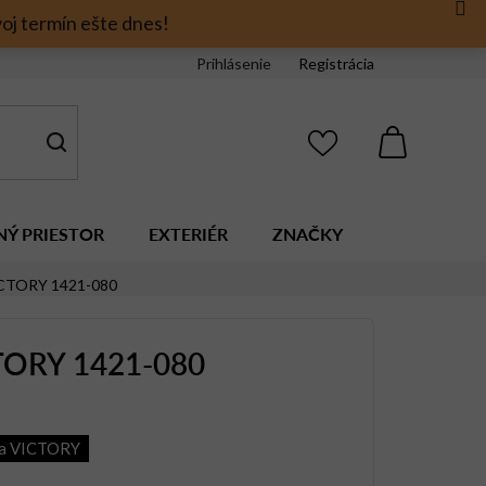
oj termín ešte dnes!
Prihlásenie
Registrácia
NÁKUPNÝ
KOŠÍK
NÝ PRIESTOR
EXTERIÉR
ZNAČKY
CTORY 1421-080
TORY 1421-080
ia VICTORY