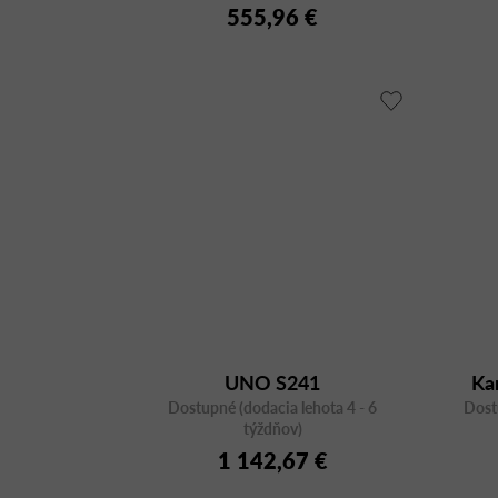
555,96 €
UNO S241
Ka
Dostupné (dodacia lehota 4 - 6
Dost
týždňov)
1 142,67 €