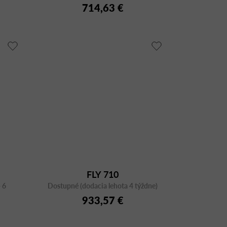
714,63 €
FLY 710
 6
Dostupné (dodacia lehota 4 týždne)
933,57 €