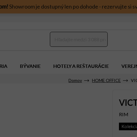
om!
Showroom je dostupný len po dohode - rezervujte si sv
RIA
BÝVANIE
HOTELY A REŠTAURÁCIE
VEREJ
Domov
HOME OFFICE
VI
VIC
RIM
Kolekc