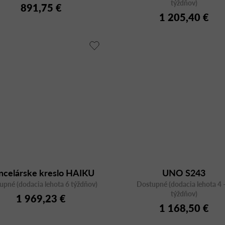
týždňov)
891,75 €
1 205,40 €
ncelárske kreslo HAIKU
UNO S243
upné (dodacia lehota 6 týždňov)
C8060OG, otočné
Dostupné (dodacia lehota 4 -
týždňov)
1 969,23 €
1 168,50 €