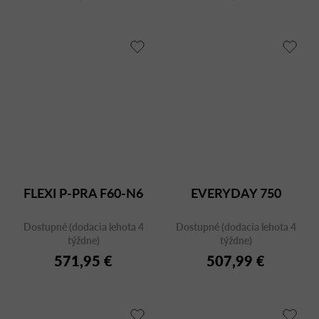
FLEXI P-PRA F60-N6
EVERYDAY 750
Dostupné (dodacia lehota 4
Dostupné (dodacia lehota 4
týždne)
týždne)
571,95 €
507,99 €