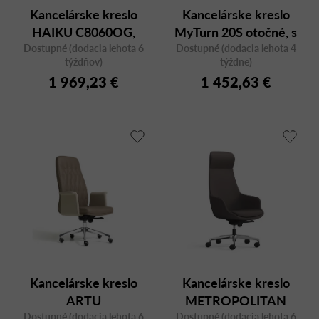
Kancelárske kreslo
Kancelárske kreslo
HAIKU C8060OG,
MyTurn 20S otočné, s
Dostupné (dodacia lehota 6
otočné
Dostupné (dodacia lehota 4
nízkym operadlom
týždňov)
týždne)
1 969,23 €
1 452,63 €
Kancelárske kreslo
Kancelárske kreslo
ARTU
METROPOLITAN
ARAKAL01/QUBRIM s
Dostupné (dodacia lehota 6
Dostupné (dodacia lehota 6
C8070OG, otočné