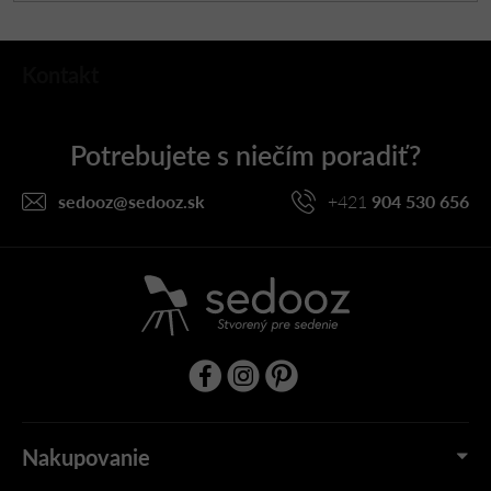
Z
Kontakt
á
p
ä
t
i
sedooz
@
sedooz.sk
+421
904 530 656
e
Nakupovanie