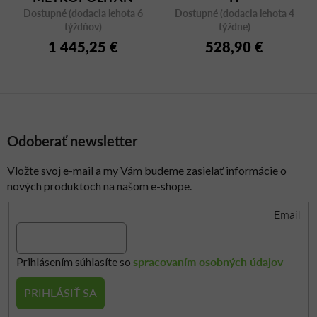
Dostupné (dodacia lehota 6
P8071OG, otočné
Dostupné (dodacia lehota 4
týždňov)
týždne)
1 445,25 €
528,90 €
Odoberať newsletter
Vložte svoj e-mail a my Vám budeme zasielať informácie o
nových produktoch na našom e-shope.
Email
spracovaním osobných údajov
Prihlásením súhlasíte so
PRIHLÁSIŤ SA