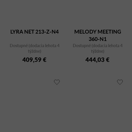
LYRA NET 213-Z-N4
MELODY MEETING
360-N1
Dostupné (dodacia lehota 4
Dostupné (dodacia lehota 4
týždne)
týždne)
409,59 €
444,03 €