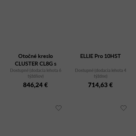
Otočné kreslo
ELLIE Pro 10HST
CLUSTER CL8G s
dizajnovým operadlom
Dostupné (dodacia lehota 6
Dostupné (dodacia lehota 4
týždňov)
týždne)
846,24 €
714,63 €