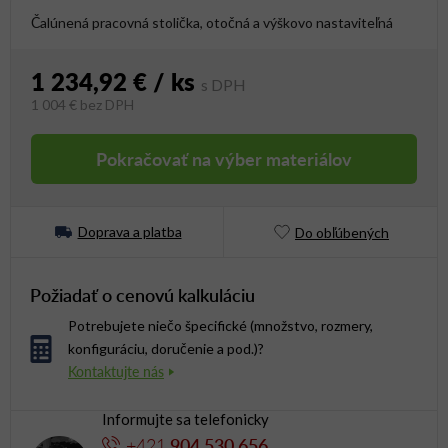
Čalúnená pracovná stolička, otočná a výškovo nastaviteľná
1 234,92 €
/ ks
1 004 €
bez DPH
Jednotková cena:
Pokračovať na výber materiálov
Doprava a platba
Do obľúbených
Požiadať o cenovú kalkuláciu
Potrebujete niečo špecifické (množstvo, rozmery,
konfiguráciu, doručenie a pod.)?
Informujte sa telefonicky
+421
904 530 656