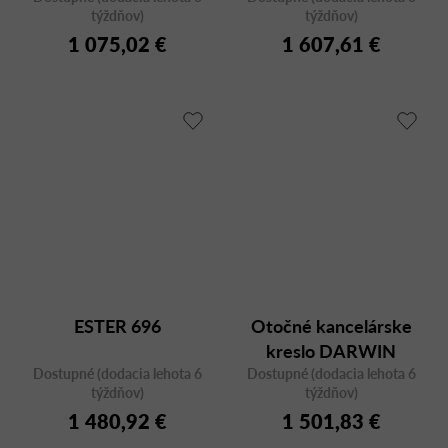
týždňov)
týždňov)
vysokým operadlom
1 075,02 €
1 607,61 €
ESTER 696
Otočné kancelárske
kreslo DARWIN
Dostupné (dodacia lehota 6
Dostupné (dodacia lehota 6
DARWM S, stredne
týždňov)
týždňov)
vysoké operadlo
1 480,92 €
1 501,83 €