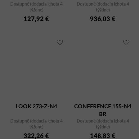
Dostupné (dodacia lehota 4
Dostupné (dodacia lehota 4
týždne)
týždne)
127,92 €
936,03 €
LOOK 273-Z-N4
CONFERENCE 155-N4
BR
Dostupné (dodacia lehota 4
Dostupné (dodacia lehota 4
týždne)
týždne)
322,26 €
148,83 €