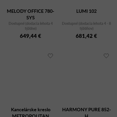
MELODY OFFICE 780-
LUMI 102
SYS
Dostupné (dodacia lehota 4
Dostupné (dodacia lehota 4 - 8
týždne)
týždňov)
649,44 €
681,42 €
Kancelárske kreslo
HARMONY PURE 852-
METROPOLITAN
H