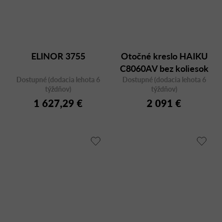
ELINOR 3755
Otočné kreslo HAIKU
C8060AV bez koliesok
Dostupné (dodacia lehota 6
Dostupné (dodacia lehota 6
týždňov)
týždňov)
1 627,29 €
2 091 €