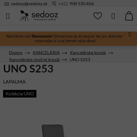
Prejsť
+421
sedooz
@
sedooz.sk
904 530 656
na
obsah
Hľadať
N
KO
Showroom!
Navštívte náš
Showroom je dostupný len po dohode -
rezervujte si svoj termín ešte dnes!
Domov
KANCELÁRIA
Kancelárske kreslá
Kancelárske otočné kreslá
UNO S253
UNO S253
LAPALMA
Kolekcia UNO