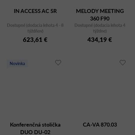
IN ACCESS AC 5R
MELODY MEETING
360 F90
Dostupné (dodacia lehota 4 - 8
Dostupné (dodacia lehota 4
týždňov)
týždne)
623,61 €
434,19 €
Novinka
Konferenčná stolička
CA-VA 870.03
DUO DU-02