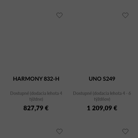
HARMONY 832-H
UNO S249
Dostupné (dodacia lehota 4
Dostupné (dodacia lehota 4 - 6
týždne)
týždňov)
827,79 €
1 209,09 €