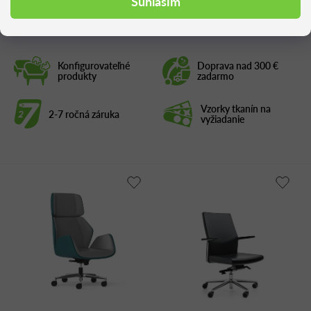
Súhlasím
Konfigurovateľné
Doprava nad 300 €
produkty
zadarmo
Vzorky tkanín na
2-7 ročná záruka
vyžiadanie