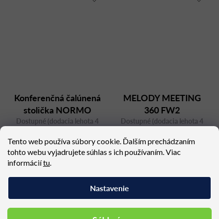
Konferenčná čalúnená
MELODY MEETING
stolička NORMO
360 FW2
Dostupné (dodacia lehota 4
500HC na kolieskach
Dostupné (dodacia lehota 4
týždne)
týždne)
Tento web používa súbory cookie. Ďalším prechádzaním
277,98 €
627,30 €
tohto webu vyjadrujete súhlas s ich používaním. Viac
informácií
tu
.
Nastavenie
Podobné produkty