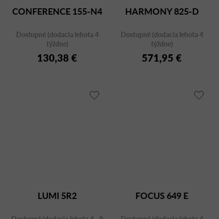
CONFERENCE 155-N4
HARMONY 825-D
Dostupné (dodacia lehota 4
Dostupné (dodacia lehota 4
týždne)
týždne)
130,38 €
571,95 €
LUMI 5R2
FOCUS 649 E
Dostupné (dodacia lehota 4 - 8
Dostupné (dodacia lehota 4