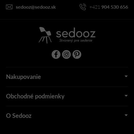
i
sedooz
@
sedooz.sk
+421
904 530 656
e
Nakupovanie
Obchodné podmienky
O Sedooz