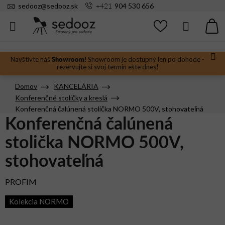
Prejsť
+421
sedooz
@
sedooz.sk
904 530 656
na
obsah
Hľadať
N
KO
Showroom!
Navštívte náš
Showroom je dostupný len po dohode -
rezervujte si svoj termín ešte dnes!
Domov
KANCELÁRIA
Konferenčné stoličky a kreslá
Konferenčná čalúnená stolička NORMO 500V, stohovateľná
Konferenčná čalúnená
stolička NORMO 500V,
stohovateľná
PROFIM
Kolekcia NORMO