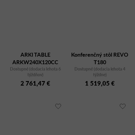
ARKI TABLE
Konferenčný stôl REVO
ARKW240X120CC
T180
Dostupné (dodacia lehota 6
Dostupné (dodacia lehota 4
týždňov)
týždne)
2 761,47 €
1 519,05 €