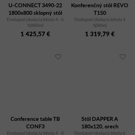
U-CONNECT 3490-22
Konferenčný stôl REVO
1800x800 sklopný stôl
T150
Dostupné (dodacia lehota 4 - 6
Dostupné (dodacia lehota 4
týždňov)
týždne)
1 425,57 €
1 319,79 €
Conference table TB
Stôl DAPPER A
CONF3
180x120, orech
Dostupné (dodacia lehota 4 - 8
Dostupné (dodacia lehota 6