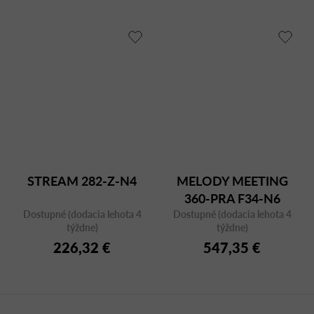
STREAM 282-Z-N4
MELODY MEETING
360-PRA F34-N6
Dostupné (dodacia lehota 4
Dostupné (dodacia lehota 4
týždne)
týždne)
226,32 €
547,35 €