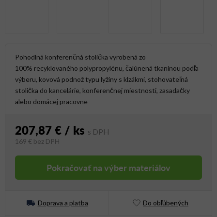
Pohodlná konferenčná stolička vyrobená zo
100% recyklovaného polypropylénu, čalúnená tkaninou podľa
výberu, kovová podnož typu lyžiny s klzákmi,
stohovateľná
stolička do kancelárie, konferenčnej miestnosti, zasadačky
alebo domácej pracovne
207,87 €
/ ks
169 €
bez DPH
Jednotková cena:
Pokračovať na výber materiálov
Doprava a platba
Do obľúbených