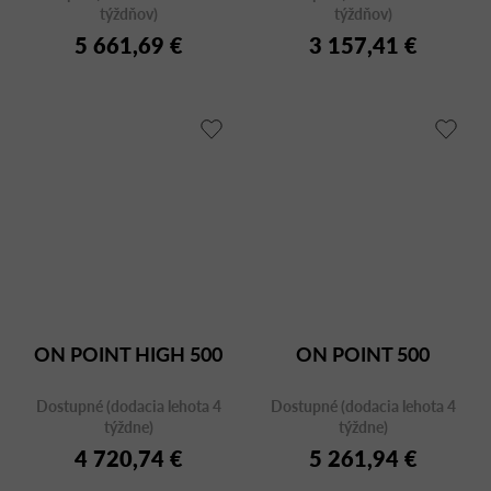
týždňov)
týždňov)
5 661,69 €
3 157,41 €
ON POINT HIGH 500
ON POINT 500
Dostupné (dodacia lehota 4
Dostupné (dodacia lehota 4
týždne)
týždne)
4 720,74 €
5 261,94 €