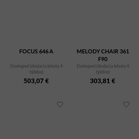
FOCUS 646 A
MELODY CHAIR 361
F90
Dostupné (dodacia lehota 4
Dostupné (dodacia lehota 4
týždne)
týždne)
503,07 €
303,81 €