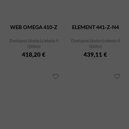
WEB OMEGA 410-Z
ELEMENT 441-Z-N4
Dostupné (dodacia lehota 4
Dostupné (dodacia lehota 4
týždne)
týždne)
418,20 €
439,11 €