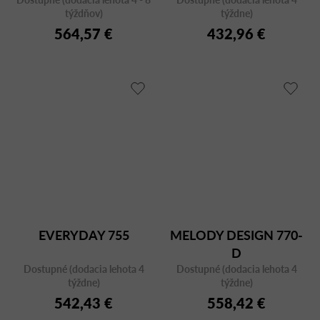
týždňov)
týždne)
564,57 €
432,96 €
EVERYDAY 755
MELODY DESIGN 770-
D
Dostupné (dodacia lehota 4
Dostupné (dodacia lehota 4
týždne)
týždne)
542,43 €
558,42 €