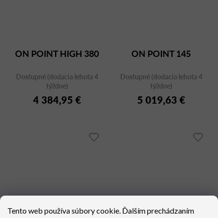
ON POINT HIGH 380
ON POINT 145
Dostupné (dodacia lehota 4
Dostupné (dodacia lehota 4
týždne)
týždne)
4 384,95 €
5 019,63 €
Tento web používa súbory cookie. Ďalším prechádzaním