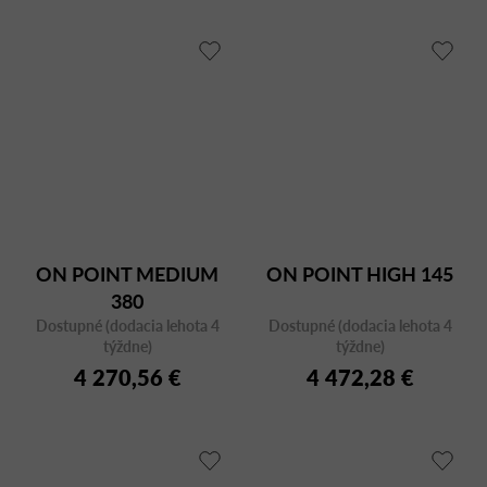
ON POINT MEDIUM
ON POINT HIGH 145
380
Dostupné (dodacia lehota 4
Dostupné (dodacia lehota 4
týždne)
týždne)
4 270,56 €
4 472,28 €