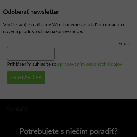
Odoberať newsletter
Vložte svoj e-mail a my Vám budeme zasielať informácie o
nových produktoch na našom e-shope.
Email
spracovaním osobných údajov
Prihlásením súhlasíte so
PRIHLÁSIŤ SA
Z
Kontakt
á
p
ä
t