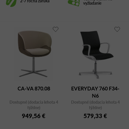
2-7 ročná záruka
vyžiadanie
CA-VA 870.08
EVERYDAY 760 F34-
N6
Dostupné (dodacia lehota 4
Dostupné (dodacia lehota 4
týždne)
týždne)
949,56 €
579,33 €