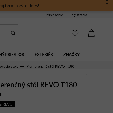
oj termín ešte dnes!
Prihlásenie
Registrácia
NÁKUPNÝ
KOŠÍK
NÝ PRIESTOR
EXTERIÉR
ZNAČKY
ovacie stoly
Konferenčný stôl REVO T180
erenčný stôl REVO T180
M
ia REVO