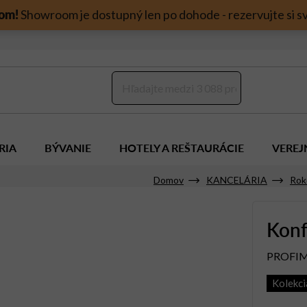
om!
Showroom je dostupný len po dohode - rezervujte si sv
RIA
BÝVANIE
HOTELY A REŠTAURÁCIE
VEREJ
Domov
KANCELÁRIA
Rok
Konf
PROFI
Kolekc