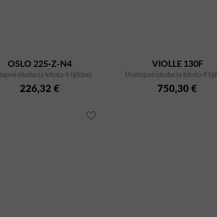
OSLO 225-Z-N4
VIOLLE 130F
upné (dodacia lehota 4 týždne)
Dostupné (dodacia lehota 4 tý
226,32 €
750,30 €