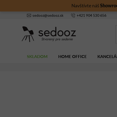
Prejsť
Showro
Navštívte náš
na
obsah
sedooz
@
sedooz.sk
+421
904 530 656
SKLADOM
HOME OFFICE
KANCELÁ