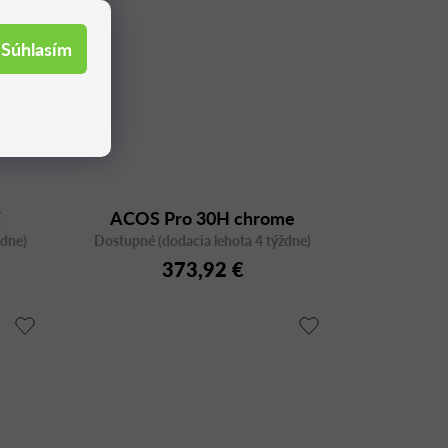
Súhlasím
Z
ACOS Pro 30H chrome
ždne)
Dostupné (dodacia lehota 4 týždne)
373,92 €