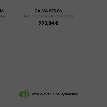
N6
CA-VA 870.06
ždne)
Dostupné (dodacia lehota 4 týždne)
993,84 €
a
Vzorky tkanín na vyžiadanie