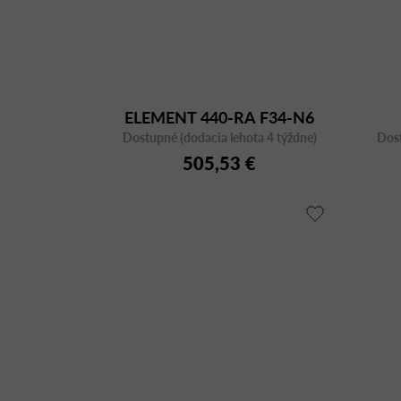
ELEMENT 440-RA F34-N6
Dostupné (dodacia lehota 4 týždne)
Dost
505,53 €