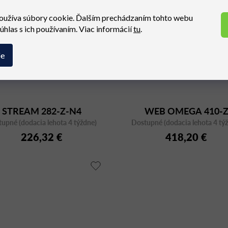
oužíva súbory cookie. Ďalším prechádzaním tohto webu
súhlas s ich používaním. Viac informácií
tu
.
ie
STREAM 282-Z-N4
WEB OMEGA 410-
upné (dodacia lehota 4 týždne)
Dostupné (dodacia lehota 4 tý
226,32 €
418,20 €