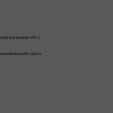
okotlakový laminát HPL v
 prevedenie podľa výberu