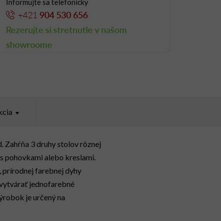
Informujte sa telefonicky
+421
904 530 656
Rezerujte si stretnutie v našom
showroome
kcia
 Zahŕňa 3 druhy stolov rôznej
ť s pohovkami alebo kreslami.
, prírodnej farebnej dyhy
 vytvárať jednofarebné
ýrobok je určený na