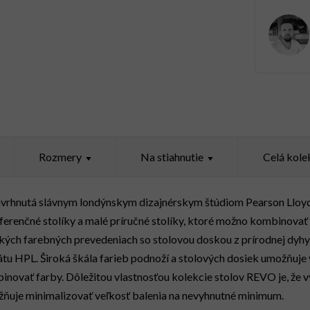
Rozmery
Celá kole
vrhnutá slávnym londýnskym dizajnérskym štúdiom Pearson Lloyd.
onferenčné stolíky a malé príručné stolíky, ktoré možno kombinova
oľkých farebných prevedeniach so stolovou doskou z prírodnej dyhy
tu HPL. Široká škála farieb podnoží a stolových dosiek umožňuje
novať farby. Dôležitou vlastnosťou kolekcie stolov REVO je, že v
uje minimalizovať veľkosť balenia na nevyhnutné minimum.