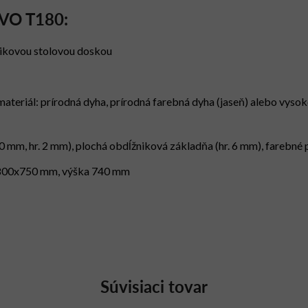
EVO T180:
nikovou stolovou doskou
 materiál: prírodná dyha, prírodná farebná dyha (jaseň) alebo vys
 mm, hr. 2 mm), plochá obdĺžniková základňa (hr. 6 mm), farebné
1800x750 mm, výška 740 mm
Súvisiaci tovar