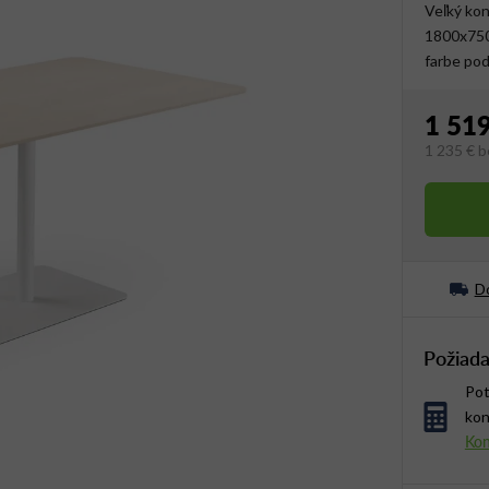
Veľký kon
1800x750
farbe pod
1 519
1 235 €
b
Jednotko
Do
Požiada
Pot
kon