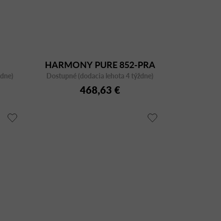
HARMONY PURE 852-PRA
ždne)
Dostupné (dodacia lehota 4 týždne)
468,63 €