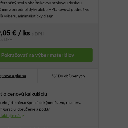
ferenčný stôl s obdĺžnikovou stolovou doskou
 mm z prírodnej dyhy alebo HPL, kovová podnož vo
ľa výberu, minimalistický dizajn
,05 €
/ ks
ez DPH
vá cena:
Pokračovať na výber materiálov
prava a platba
Do obľúbených
ť o cenovú kalkuláciu
rebujete niečo špecifické (množstvo, rozmery,
figuráciu, doručenie a pod.)?