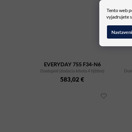
Tento web p
vyjadrujete 
Nastaven
EVERYDAY 755 F34-N6
Dostupné (dodacia lehota 4 týždne)
Dost
583,02 €