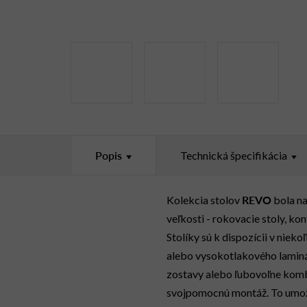
Popis
Technická špecifikácia
REVO
Kolekcia stolov
bola na
veľkosti - rokovacie stoly, k
Stolíky sú k dispozícii v niek
alebo vysokotlakového laminá
zostavy alebo ľubovoľne kombi
svojpomocnú montáž. To umožň