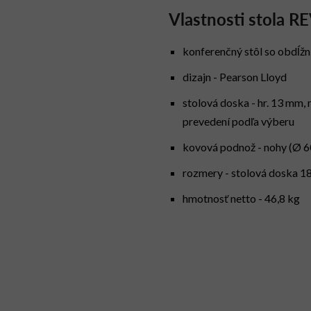
Vlastnosti stola R
konferenčný stôl so obdĺž
dizajn - Pearson Lloyd
stolová doska - hr. 13 mm,
prevedení podľa výberu
kovová podnož - nohy (Ø 60
rozmery - stolová doska 
hmotnosť netto - 46,8 kg