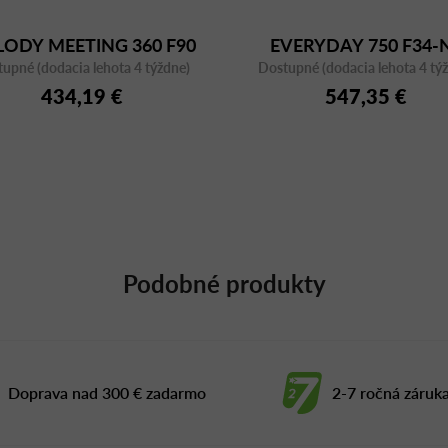
ODY MEETING 360 F90
EVERYDAY 750 F34-
upné (dodacia lehota 4 týždne)
Dostupné (dodacia lehota 4 tý
434,19 €
547,35 €
Podobné produkty
Doprava nad 300 € zadarmo
2-7 ročná záruk