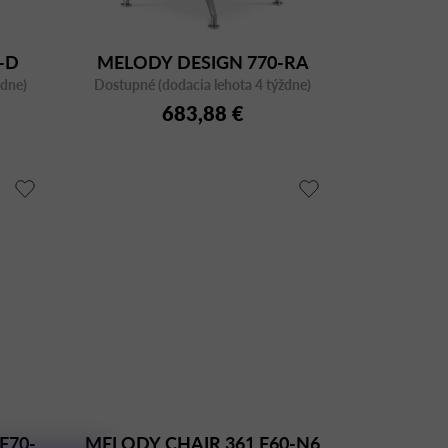
-D
MELODY DESIGN 770-RA
ždne)
Dostupné (dodacia lehota 4 týždne)
F28-N6
683,88 €
F70-
MELODY CHAIR 361 F60-N6