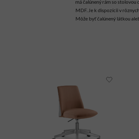
má čalúnený rám so stolovou 
MDF. Je k dispozícii v rôznyc
Môže byť čalúnený látkou a