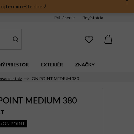
oj termín ešte dnes!
Prihlásenie
Registrácia
NÁKUPNÝ
KOŠÍK
NÝ PRIESTOR
EXTERIÉR
ZNAČKY
ovacie stoly
ON POINT MEDIUM 380
POINT MEDIUM 380
CT
ia ON POINT