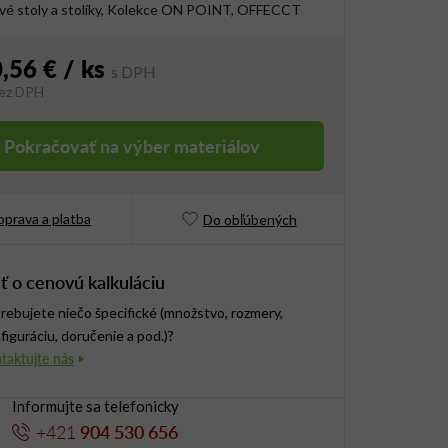
ové stoly a stolíky, Kolekce ON POINT, OFFECCT
,56 €
/ ks
ez DPH
vá cena:
Pokračovať na výber materiálov
prava a platba
Do obľúbených
ť o cenovú kalkuláciu
rebujete niečo špecifické (množstvo, rozmery,
figuráciu, doručenie a pod.)?
Informujte sa telefonicky
+421
904 530 656