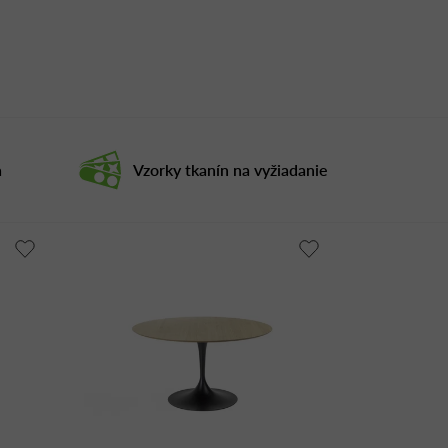
a
Vzorky tkanín na vyžiadanie