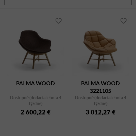
a
r
d
o
e
d
n
u
i
k
e
t
p
o
r
v
o
d
u
PALMA WOOD
PALMA WOOD
k
3221105
t
Dostupné (dodacia lehota 4
Dostupné (dodacia lehota 4
o
týždne)
týždne)
v
2 600,22 €
3 012,27 €