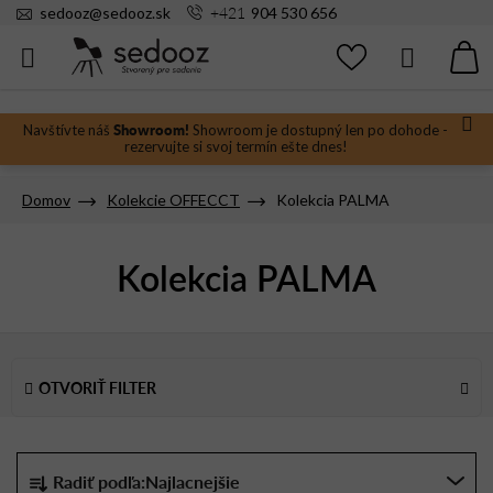
Prejsť
+421
sedooz
@
sedooz.sk
904 530 656
na
obsah
Hľadať
N
KO
Showroom!
Navštívte náš
Showroom je dostupný len po dohode -
rezervujte si svoj termín ešte dnes!
Domov
Kolekcie OFFECCT
Kolekcia PALMA
Kolekcia PALMA
V
ý
OTVORIŤ FILTER
p
i
s
R
Radiť podľa:
Najlacnejšie
p