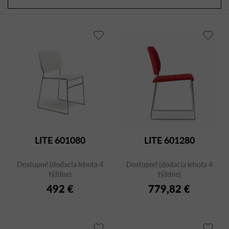
a
r
d
o
e
d
n
u
i
k
e
t
p
o
r
v
o
d
u
LITE 601080
LITE 601280
k
t
Dostupné (dodacia lehota 4
Dostupné (dodacia lehota 4
o
týždne)
týždne)
v
492 €
779,82 €