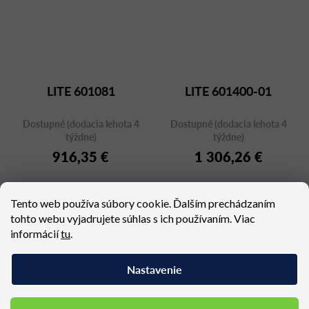
LITE 601081
LITE 601400-01
Dostupné (dodacia lehota 4
Dostupné (dodacia lehota 4
týždne)
týždne)
916,35 €
1 306,26 €
Tento web používa súbory cookie. Ďalším prechádzaním
tohto webu vyjadrujete súhlas s ich používaním. Viac
informácií
tu
.
6
položiek celkom
O
v
Nastavenie
l
á
d