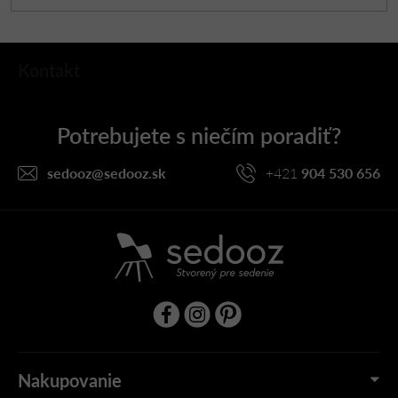
Z
Kontakt
á
p
ä
t
i
sedooz
@
sedooz.sk
+421
904 530 656
e
Nakupovanie