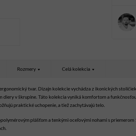
Rozmery
Celá kolekcia
ergonomický tvar. Dizajn kolekcie vychádza z ikonických stoličie
 diery v škrupine. Táto kolekcia vyniká komfortom a funkčnosť
ňujú praktické uchopenie, a tiež zachytávajú telo.
hnopolymérovým plášťom a tenkými oceľovými nohami s priemerom 
ch.