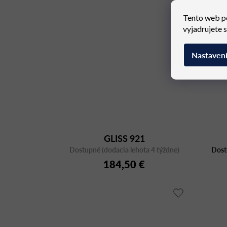
Tento web p
vyjadrujete 
Nastaven
GLISS 921
Dostupné (dodacia lehota 4 týždne)
Dost
184,50 €