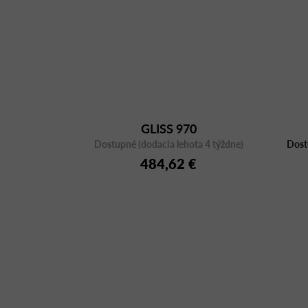
GLISS 970
Dostupné (dodacia lehota 4 týždne)
Dost
484,62 €