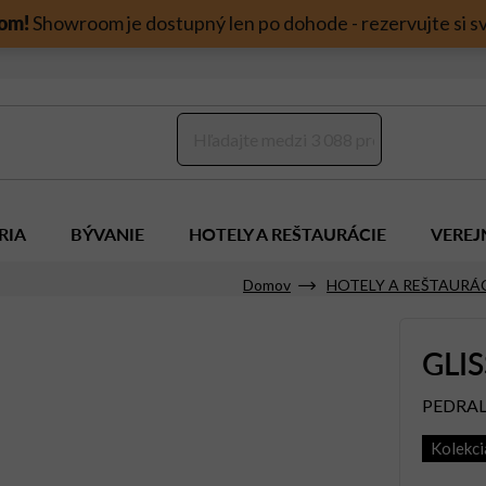
om!
Showroom je dostupný len po dohode - rezervujte si sv
RIA
BÝVANIE
HOTELY A REŠTAURÁCIE
VEREJ
Domov
HOTELY A REŠTAURÁ
GLIS
PEDRAL
Kolekci