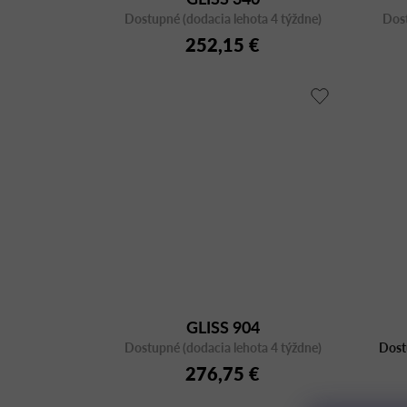
Dostupné (dodacia lehota 4 týždne)
Dost
252,15 €
GLISS 904
Dostupné (dodacia lehota 4 týždne)
Dost
276,75 €