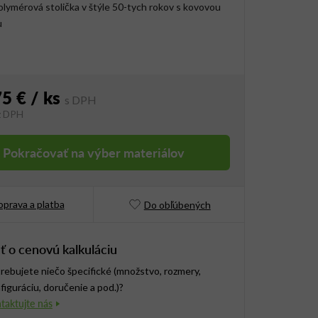
ymérová stolička v štýle 50-tych rokov s kovovou
u
75 €
/ ks
z DPH
vá cena:
Pokračovať na výber materiálov
prava a platba
Do obľúbených
ť o cenovú kalkuláciu
rebujete niečo špecifické (množstvo, rozmery,
figuráciu, doručenie a pod.)?