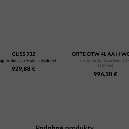
GLISS 932
ORTE OTW 4L AA H 
upné (dodacia lehota 5 týždňov)
Dostupné (dodacia lehota 4 -
týždňov)
929,88 €
996,30 €
Podobné produkty