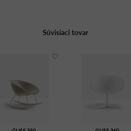
Súvisiaci tovar
GLISS 350
GLISS 360