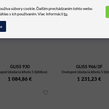
oužíva súbory cookie. Ďalším prechádzaním tohto webu
súhlas s ich používaním. Viac informácií
tu
.
ie
GLISS 930
GLISS 966/2F
upné (dodacia lehota 5 týždňov)
Dostupné (dodacia lehota 5 týž
1 084,86 €
1 231,23 €