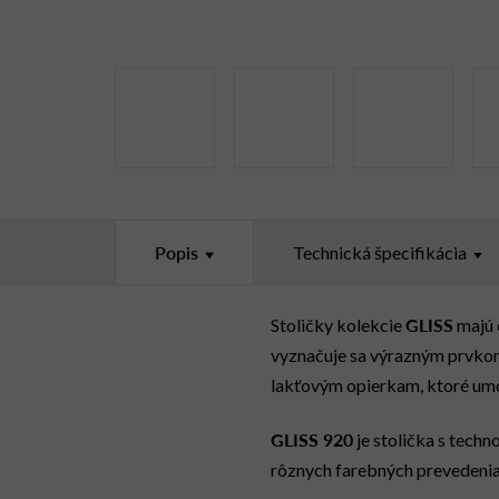
Popis
Technická špecifikácia
GLISS
Stoličky kolekcie
majú 
vyznačuje sa výrazným prvkom
lakťovým opierkam, ktoré umož
GLISS 920
je stolička s tec
rôznych farebných prevedenia