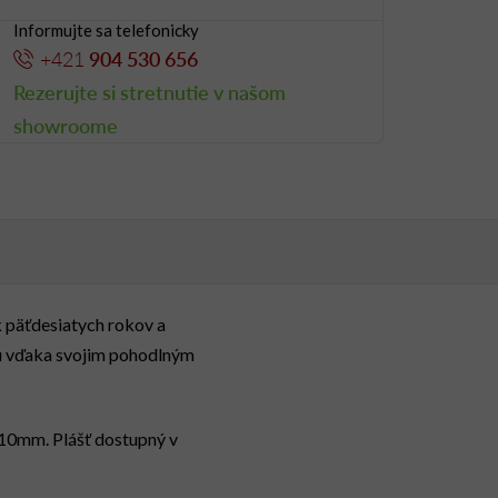
Informujte sa telefonicky
+421
904 530 656
Rezerujte si stretnutie v našom
showroome
k päťdesiatych rokov a
ou vďaka svojim pohodlným
10mm. Plášť dostupný v