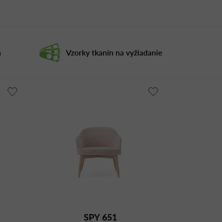
a
Vzorky tkanín na vyžiadanie
SPY 651