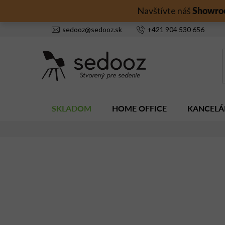
Prejsť
Showro
Navštívte náš
na
obsah
sedooz
@
sedooz.sk
+421
904 530 656
SKLADOM
HOME OFFICE
KANCELÁ