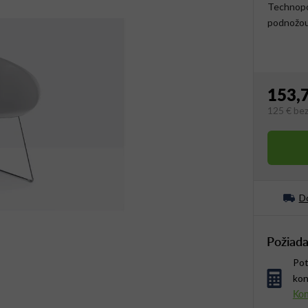
Technopol
podnožo
153,
125 €
be
Jednotko
Do
Požiada
Pot
kon