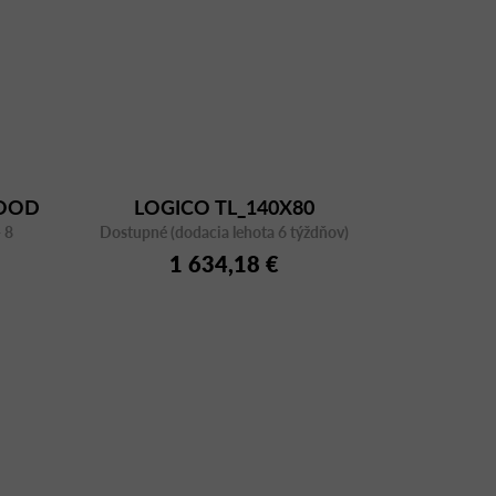
WOOD
LOGICO TL_140X80
 8
Dostupné (dodacia lehota 6 týždňov)
1 634,18 €