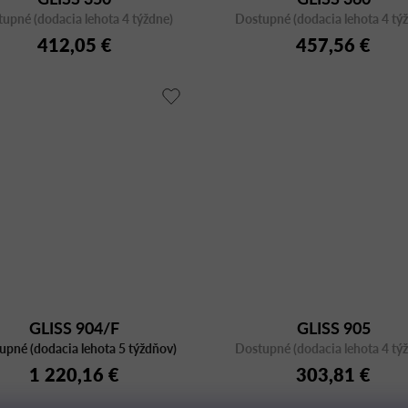
upné (dodacia lehota 4 týždne)
Dostupné (dodacia lehota 4 tý
412,05 €
457,56 €
GLISS 904/F
GLISS 905
upné (dodacia lehota 5 týždňov)
Dostupné (dodacia lehota 4 tý
1 220,16 €
303,81 €