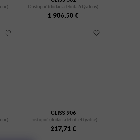
ždne)
Dostupné (dodacia lehota 6 týždňov)
1 906,50 €
GLISS 906
ždne)
Dostupné (dodacia lehota 4 týždne)
217,71 €