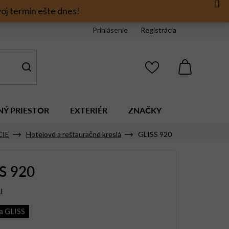
oj termín ešte dnes!
Prihlásenie
Registrácia
NÁKUPNÝ
KOŠÍK
NÝ PRIESTOR
EXTERIÉR
ZNAČKY
CIE
Hotelové a reštauračné kreslá
GLISS 920
S 920
I
a GLISS