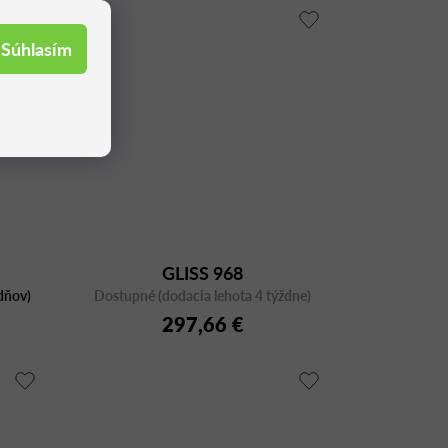
Súhlasím
GLISS 968
dňov)
Dostupné (dodacia lehota 4 týždne)
297,66 €