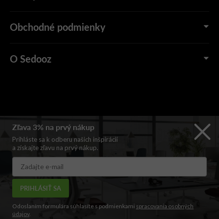
Obchodné podmienky
O Sedooz
Zľava 3% na prvý nákup
Prihláste sa k odberu našich inšpirácií
a získajte zľavu na prvý nákup.
PRIHLÁSIŤ SA
Odoslaním formulára súhlasíte s podmienkami
spracovania osobných
údajov
.
Copyright 2026Sedooz.sk – Stvorený pre sedenie | Prémiový online