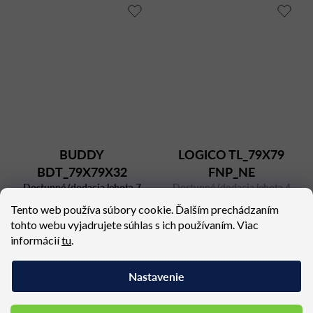
BUDDY
LOGICO TL_79X79
BDT_79X79X32
FNP_NE
Dostupné (dodacia lehota 7
MARBLE NERO
Dostupné (dodacia lehota 4
týždňov)
týždne)
Tento web používa súbory cookie. Ďalším prechádzaním
1 450,29 €
1 051,34 €
tohto webu vyjadrujete súhlas s ich používaním. Viac
informácií
tu
.
Nastavenie