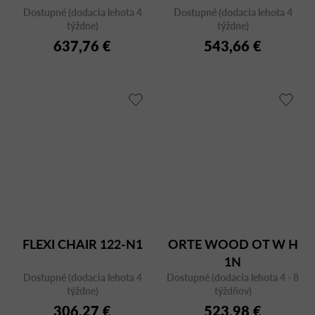
Dostupné (dodacia lehota 4
Dostupné (dodacia lehota 4
týždne)
týždne)
637,76 €
543,66 €
FLEXI CHAIR 122-N1
ORTE WOOD OT W H
1N
Dostupné (dodacia lehota 4
Dostupné (dodacia lehota 4 - 8
týždne)
týždňov)
306,27 €
523,98 €