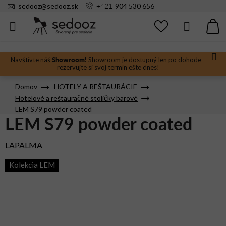
Prejsť
+421
sedooz
@
sedooz.sk
904 530 656
na
obsah
Hľadať
N
KO
Showroom!
Navštívte náš
Showroom je dostupný len po dohode -
rezervujte si svoj termín ešte dnes!
Domov
HOTELY A REŠTAURÁCIE
Hotelové a reštauračné stoličky barové
LEM S79 powder coated
LEM S79 powder coated
LAPALMA
Kolekcia LEM