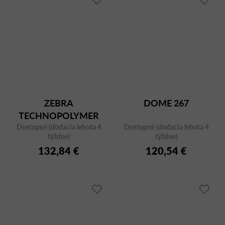
ZEBRA
DOME 267
TECHNOPOLYMER
Dostupné (dodacia lehota 4
2566 CR
Dostupné (dodacia lehota 4
týždne)
týždne)
132,84 €
120,54 €