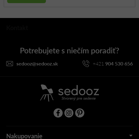
Z
Kontakt
á
p
ä
t
i
sedooz
@
sedooz.sk
+421
904 530 656
e
Nakupovanie