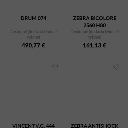
DRUM 074
ZEBRA BICOLORE
2560 H80
Dostupné (dodacia lehota 4
Dostupné (dodacia lehota 4
týždne)
týždne)
490,77 €
161,13 €
VINCENT V.G. 444
ZEBRA ANTISHOCK