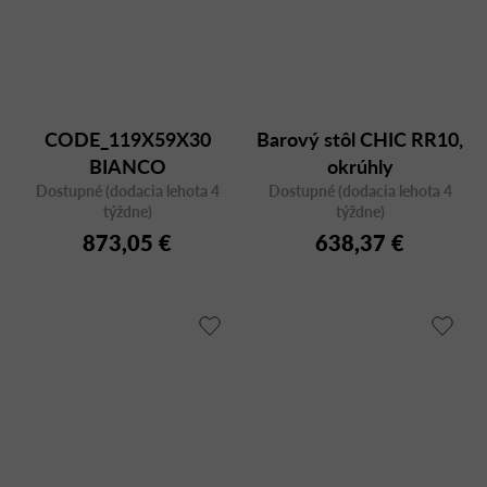
CODE_119X59X30
Barový stôl CHIC RR10,
BIANCO
okrúhly
Dostupné (dodacia lehota 4
Dostupné (dodacia lehota 4
týždne)
týždne)
873,05 €
638,37 €