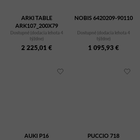
ARKI TABLE
NOBIS 6420209-90110
ARK107_200X79
Dostupné (dodacia lehota 4
BIANCO/CFC BI
Dostupné (dodacia lehota 4
týždne)
týždne)
2 225,01 €
1 095,93 €
AUKI P16
PUCCIO 718