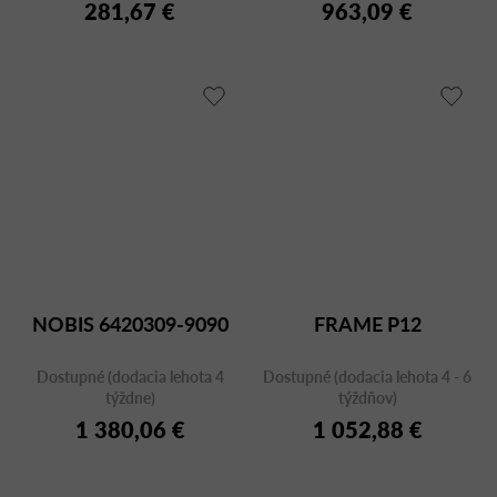
281,67 €
963,09 €
NOBIS 6420309-9090
FRAME P12
Dostupné (dodacia lehota 4
Dostupné (dodacia lehota 4 - 6
týždne)
týždňov)
1 380,06 €
1 052,88 €