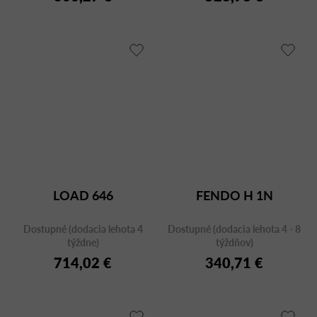
LOAD 646
FENDO H 1N
Dostupné (dodacia lehota 4
Dostupné (dodacia lehota 4 - 8
týždne)
týždňov)
714,02 €
340,71 €