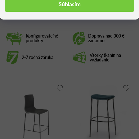
Podobné produkty
Súhlasím
Konfigurovateľné
Doprava nad 300 €
produkty
zadarmo
Vzorky tkanín na
2-7 ročná záruka
vyžiadanie