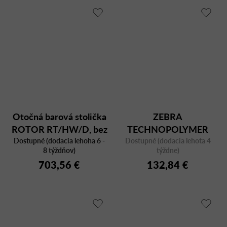
Otočná barová stolička
ZEBRA
ROTOR RT/HW/D, bez
TECHNOPOLYMER
operadla, výška sedu 77
Dostupné (dodacia lehoha 6 -
Dostupné (dodacia lehota 4
2566 CR
8 týždňov)
týždne)
cm
703,56 €
132,84 €