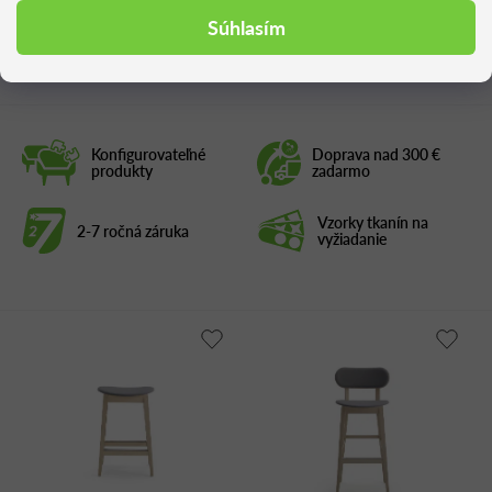
Súhlasím
Podobné produkty
Konfigurovateľné
Doprava nad 300 €
produkty
zadarmo
Vzorky tkanín na
2-7 ročná záruka
vyžiadanie