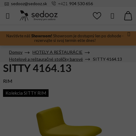
Prejsť
+421
sedooz
@
sedooz.sk
904 530 656
na
obsah
Hľadať
N
KO
Showroom!
Navštívte náš
Showroom je dostupný len po dohode -
rezervujte si svoj termín ešte dnes!
Domov
HOTELY A REŠTAURÁCIE
Hotelové a reštauračné stoličky barové
SITTY 4164.13
SITTY 4164.13
RIM
Kolekcia SITTY RIM