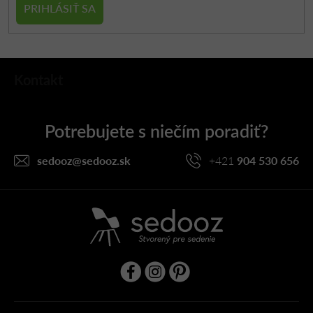
PRIHLÁSIŤ SA
Z
Kontakt
á
p
ä
t
i
sedooz
@
sedooz.sk
+421
904 530 656
e