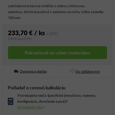
celočalúnená barová stolička s nízkou chrbtovou
opierkou, drôtená podnož s opierkou na nohy, výška sedadla:
760 mm
233,70 €
/ ks
190 €
bez DPH
Jednotková cena:
Pokračovať na výber materiálov
Doprava a platba
Do obľúbených
Požiadať o cenovú kalkuláciu
Potrebujete niečo špecifické (množstvo, rozmery,
konfiguráciu, doručenie a pod.)?