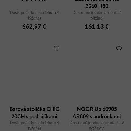
2560 H80
Dostupné (dodacia lehota 4
Dostupné (dodacia lehota 4
týždne)
týždne)
662,97 €
161,13 €
Barová stolička CHIC
NOOR Up 6090S
20CH s podrúčkami
AR809 s podrúčkami
Dostupné (dodacia lehota 4
Dostupné (dodacia lehota 4 - 6
týždne)
týždňov)