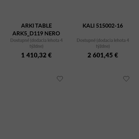
ARKI TABLE
KALI 515002-16
ARK5_D119 NERO
Dostupné (dodacia lehota 4
Dostupné (dodacia lehota 4
týždne)
týždne)
1 410,32 €
2 601,45 €