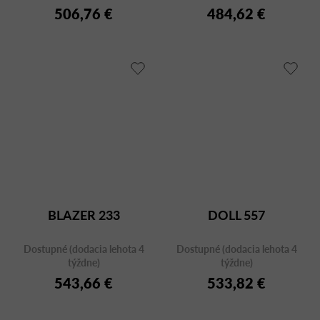
506,76 €
484,62 €
BLAZER 233
DOLL 557
Dostupné (dodacia lehota 4
Dostupné (dodacia lehota 4
týždne)
týždne)
543,66 €
533,82 €