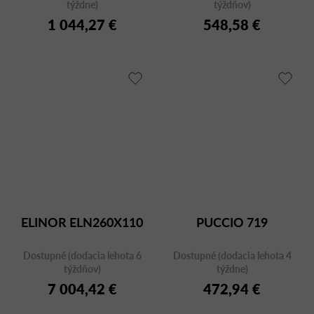
týždne)
týždňov)
1 044,27 €
548,58 €
ELINOR ELN260X110
PUCCIO 719
Dostupné (dodacia lehota 6
Dostupné (dodacia lehota 4
týždňov)
týždne)
7 004,42 €
472,94 €