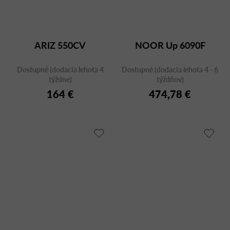
ARIZ 550CV
NOOR Up 6090F
Dostupné (dodacia lehota 4
Dostupné (dodacia lehota 4 - 6
týždne)
týždňov)
164 €
474,78 €