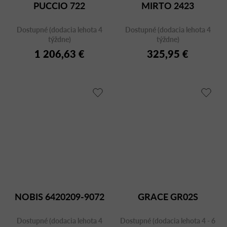
PUCCIO 722
MIRTO 2423
Dostupné (dodacia lehota 4
Dostupné (dodacia lehota 4
týždne)
týždne)
1 206,63 €
325,95 €
NOBIS 6420209-9072
GRACE GR02S
Dostupné (dodacia lehota 4
Dostupné (dodacia lehota 4 - 6