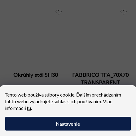
Okrúhly stôl SH30
FABBRICO TFA_70X70
TRANSPARENT
Dostupné (dodacia lehota 4
Dostupné (dodacia lehota 4
Tento web používa súbory cookie. Ďalším prechádzaním
týždne)
týždne)
tohto webu vyjadrujete súhlas s ich používaním. Viac
244,77 €
467,71 €
informácií
tu
.
Nastavenie