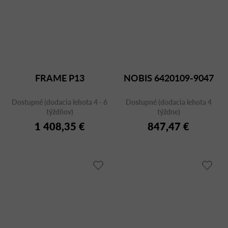
FRAME P13
NOBIS 6420109-9047
Dostupné (dodacia lehota 4 - 6
Dostupné (dodacia lehota 4
týždňov)
týždne)
1 408,35 €
847,47 €