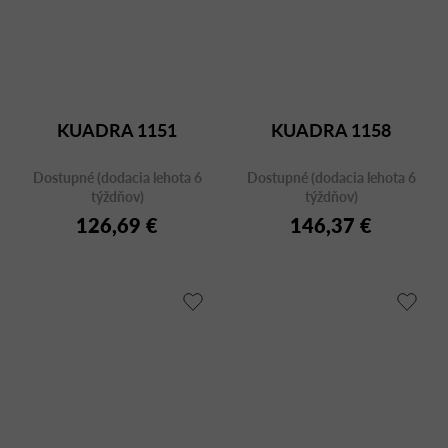
KUADRA 1151
KUADRA 1158
Dostupné (dodacia lehota 6
Dostupné (dodacia lehota 6
týždňov)
týždňov)
126,69 €
146,37 €