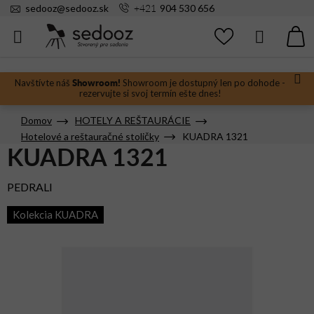
Prejsť
+421
sedooz
@
sedooz.sk
904 530 656
na
obsah
Hľadať
N
KO
Showroom!
Navštívte náš
Showroom je dostupný len po dohode -
rezervujte si svoj termín ešte dnes!
Domov
HOTELY A REŠTAURÁCIE
Hotelové a reštauračné stoličky
KUADRA 1321
KUADRA 1321
PEDRALI
Kolekcia KUADRA