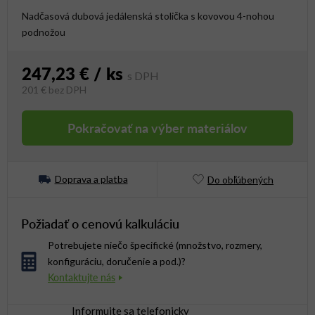
Nadčasová dubová jedálenská stolička s kovovou 4-nohou
podnožou
247,23 €
/ ks
201 €
bez DPH
Jednotková cena:
Pokračovať na výber materiálov
Doprava a platba
Do obľúbených
Požiadať o cenovú kalkuláciu
Potrebujete niečo špecifické (množstvo, rozmery,
konfiguráciu, doručenie a pod.)?
Informujte sa telefonicky