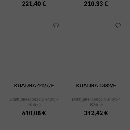
221,40 €
210,33 €
KUADRA 4427/F
KUADRA 1332/F
Dostupné (dodacia lehota 4
Dostupné (dodacia lehota 4
týždne)
týždne)
610,08 €
312,42 €