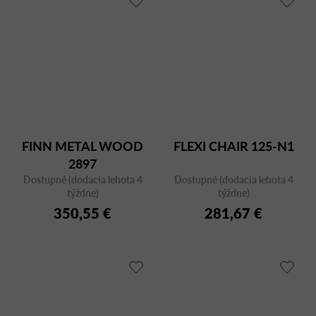
FINN METAL WOOD
FLEXI CHAIR 125-N1
2897
Dostupné (dodacia lehota 4
Dostupné (dodacia lehota 4
týždne)
týždne)
350,55 €
281,67 €