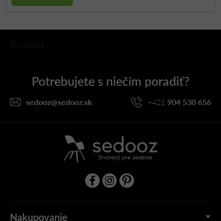
Z
Kontakt
á
p
ä
t
i
sedooz
@
sedooz.sk
+421
904 530 656
e
Nakupovanie