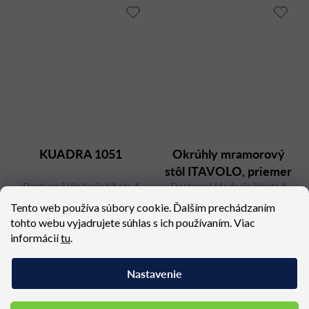
KUADRA 1051
Okrúhly mramorový
stôl ITAVOLO, priemer
Dostupné (dodacia lehota 4
Dostupné (dodacia lehota 6
140 cm
týždne)
týždňov)
Tento web používa súbory cookie. Ďalším prechádzaním
317,34 €
4 546,08 €
tohto webu vyjadrujete súhlas s ich používaním. Viac
informácií
tu
.
Nastavenie