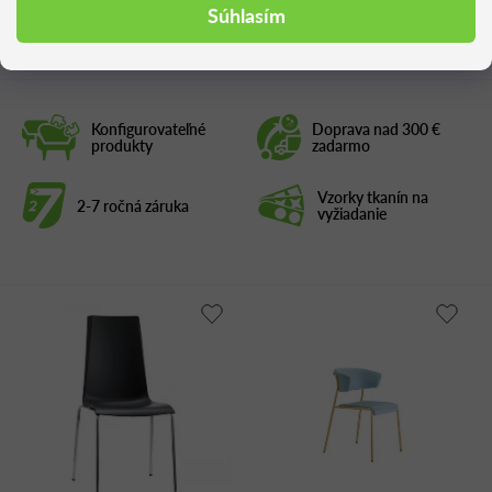
Podobné produkty
Súhlasím
Konfigurovateľné
Doprava nad 300 €
produkty
zadarmo
Vzorky tkanín na
2-7 ročná záruka
vyžiadanie