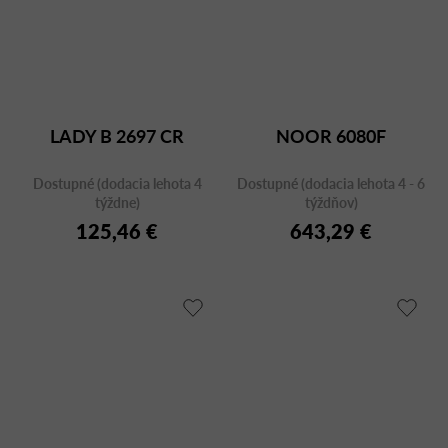
LADY B 2697 CR
NOOR 6080F
Dostupné (dodacia lehota 4
Dostupné (dodacia lehota 4 - 6
týždne)
týždňov)
125,46 €
643,29 €