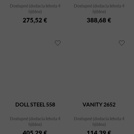
Dostupné (dodacia lehota 4
Dostupné (dodacia lehota 4
týždne)
týždne)
275,52 €
388,68 €
DOLL STEEL 558
VANITY 2652
Dostupné (dodacia lehota 4
Dostupné (dodacia lehota 4
týždne)
týždne)
405,29 €
114,39 €