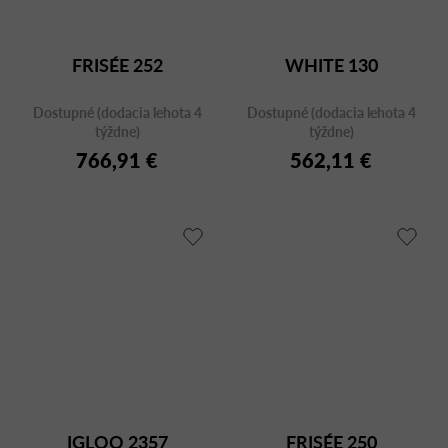
FRISÉE 252
WHITE 130
Dostupné (dodacia lehota 4
Dostupné (dodacia lehota 4
týždne)
týždne)
766,91 €
562,11 €
IGLOO 2357
FRISÉE 250