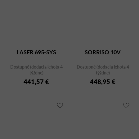
LASER 695-SYS
SORRISO 10V
Dostupné (dodacia lehota 4
Dostupné (dodacia lehota 4
týždne)
týždne)
441,57 €
448,95 €