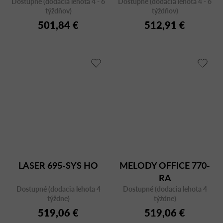
Dostupné (dodacia lehota 4 - 6
Dostupné (dodacia lehota 4 - 6
týždňov)
týždňov)
501,84 €
512,91 €
LASER 695-SYS HO
MELODY OFFICE 770-
RA
Dostupné (dodacia lehota 4
Dostupné (dodacia lehota 4
týždne)
týždne)
519,06 €
519,06 €