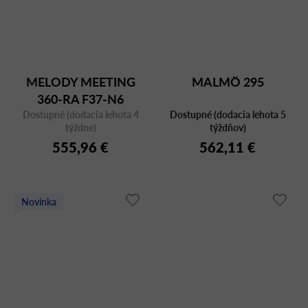
MELODY MEETING
MALMÖ 295
360-RA F37-N6
Dostupné (dodacia lehota 4
Dostupné (dodacia lehota 5
týždne)
týždňov)
555,96 €
562,11 €
Novinka