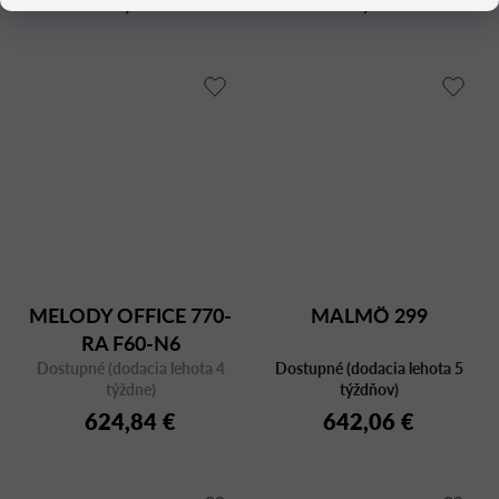
618,69 €
623,61 €
MELODY OFFICE 770-
MALMÖ 299
RA F60-N6
Dostupné (dodacia lehota 4
Dostupné (dodacia lehota 5
týždne)
týždňov)
624,84 €
642,06 €