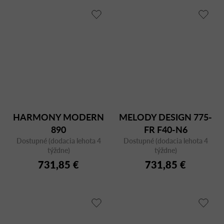
HARMONY MODERN
MELODY DESIGN 775-
890
FR F40-N6
Dostupné (dodacia lehota 4
Dostupné (dodacia lehota 4
týždne)
týždne)
731,85 €
731,85 €