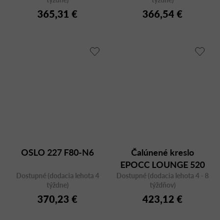
365,31 €
366,54 €
OSLO 227 F80-N6
Čalúnené kreslo
EPOCC LOUNGE 520
Dostupné (dodacia lehota 4
Dostupné (dodacia lehota 4 - 8
týždne)
týždňov)
370,23 €
423,12 €