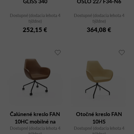
GLISS 340
OSLO 227 F34-N6
k
t
Dostupné (dodacia lehota 4
Dostupné (dodacia lehota 4
o
týždne)
týždne)
v
252,15 €
364,08 €
Čalúnené kreslo FAN
Otočné kreslo FAN
10HC mobilné na
10HS
Dostupné (dodacia lehota 4
kolieskach
Dostupné (dodacia lehota 4
týždne)
týždne)