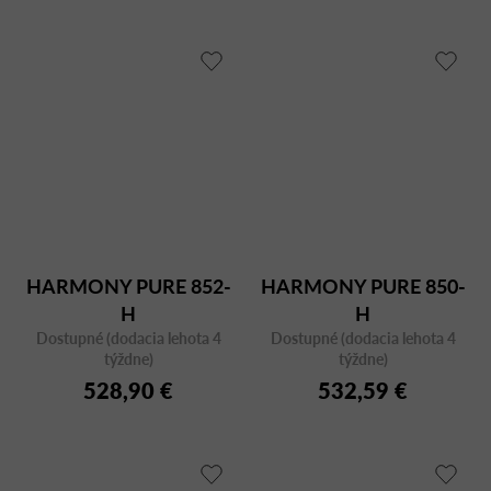
HARMONY PURE 852-
HARMONY PURE 850-
H
H
Dostupné (dodacia lehota 4
Dostupné (dodacia lehota 4
týždne)
týždne)
528,90 €
532,59 €