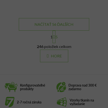
NAČÍTAŤ 56 ĎALŠÍCH
S
t
1
5
r
O
á
246
položiek celkom
v
n
l
k
HORE
á
o
d
v
a
a
c
n
i
i
e
e
Konfigurovateľné
Doprava nad 300 €
produkty
zadarmo
p
r
v
Vzorky tkanín na
2-7 ročná záruka
vyžiadanie
k