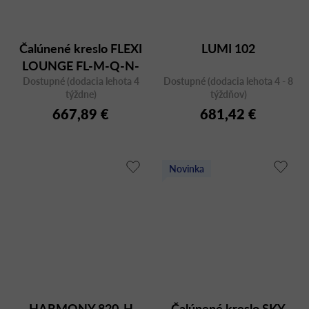
Čalúnené kreslo FLEXI
LUMI 102
LOUNGE FL-M-Q-N-
Dostupné (dodacia lehota 4
BR-D
Dostupné (dodacia lehota 4 - 8
týždne)
týždňov)
667,89 €
681,42 €
Novinka
HARMONY 820-H
Čalúnené kreslo SKY