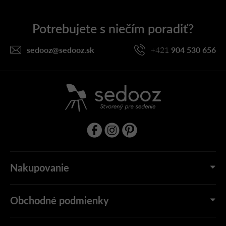
p
ä
t
i
sedooz
@
sedooz.sk
+421
904 530 656
e
Nakupovanie
Obchodné podmienky