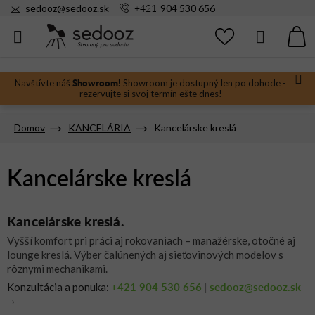
Prejsť
+421
sedooz
@
sedooz.sk
904 530 656
na
obsah
Hľadať
N
KO
Showroom!
Navštívte náš
Showroom je dostupný len po dohode -
rezervujte si svoj termín ešte dnes!
Domov
KANCELÁRIA
Kancelárske kreslá
Kancelárske kreslá
Kancelárske kreslá.
Vyšší komfort pri práci aj rokovaniach – manažérske, otočné aj
lounge kreslá. Výber čalúnených aj sieťovinových modelov s
rôznymi mechanikami.
+421 904 530 656
sedooz@sedooz.sk
Konzultácia a ponuka:
|
›