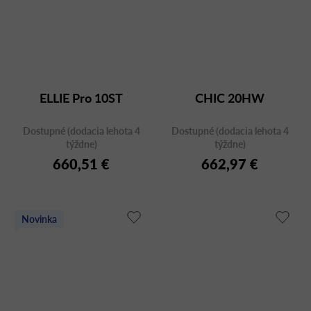
ELLIE Pro 10ST
CHIC 20HW
Dostupné (dodacia lehota 4
Dostupné (dodacia lehota 4
týždne)
týždne)
660,51 €
662,97 €
Novinka