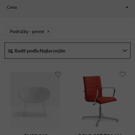
Cena
Podrúčky -
pevné
R
Radiť podľa:
Najlacnejšie
a
d
e
n
i
e
p
r
o
d
u