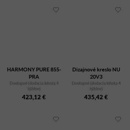
HARMONY PURE 855-
Dizajnové kreslo NU
PRA
20V3
Dostupné (dodacia lehota 4
Dostupné (dodacia lehota 4
týždne)
týždne)
423,12 €
435,42 €