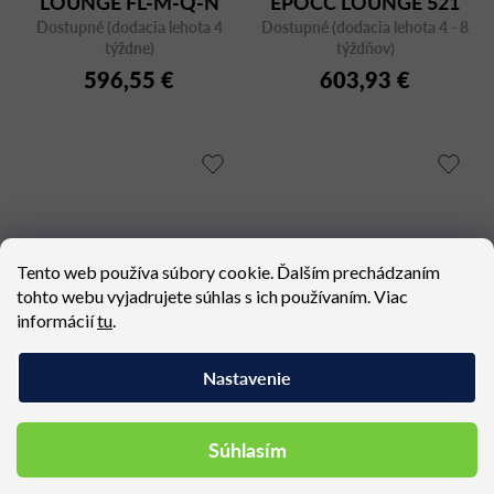
LOUNGE FL-M-Q-N
EPOCC LOUNGE 521
Dostupné (dodacia lehota 4
Dostupné (dodacia lehota 4 - 8
P-A
týždne)
týždňov)
596,55 €
603,93 €
Tento web používa súbory cookie. Ďalším prechádzaním
tohto webu vyjadrujete súhlas s ich používaním. Viac
informácií
tu
.
Nastavenie
Dizajnové kreslo CHIC
IN ACCESS AC 5R
10FU
Dostupné (dodacia lehota 4
Dostupné (dodacia lehota 4 - 8
Súhlasím
týždne)
týždňov)