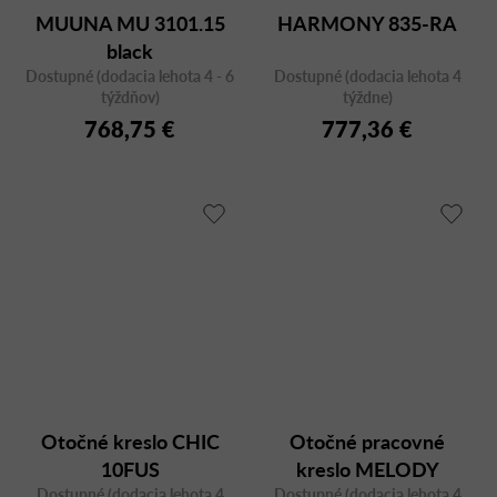
MUUNA MU 3101.15
HARMONY 835-RA
black
Dostupné (dodacia lehota 4 - 6
Dostupné (dodacia lehota 4
týždňov)
týždne)
768,75 €
777,36 €
Otočné kreslo CHIC
Otočné pracovné
10FUS
kreslo MELODY
Dostupné (dodacia lehota 4
Dostupné (dodacia lehota 4
OFFICE 791-SYS