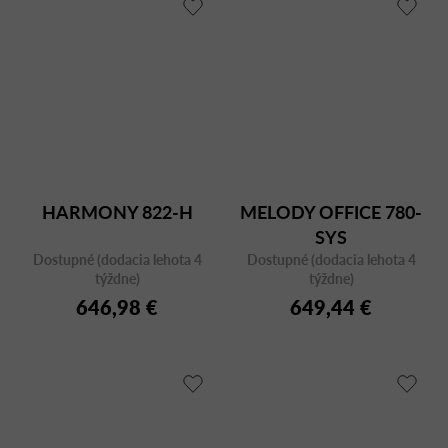
HARMONY 822-H
MELODY OFFICE 780-
SYS
Dostupné (dodacia lehota 4
Dostupné (dodacia lehota 4
týždne)
týždne)
646,98 €
649,44 €