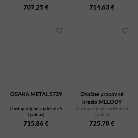
707,25 €
714,63 €
OSAKA METAL 5729
Otočné pracovné
kreslo MELODY
Dostupné (dodacia lehota 5
Dostupné (dodacia lehota 4
OFFICE 781-SYS
týždňov)
týždne)
715,86 €
725,70 €