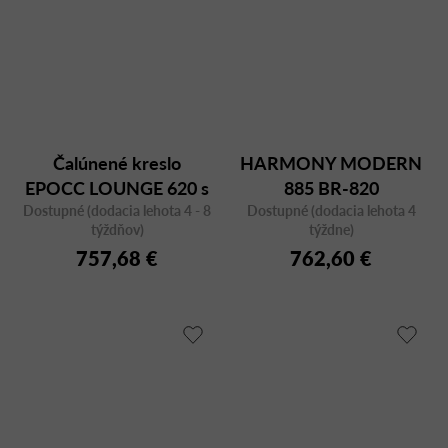
Čalúnené kreslo
HARMONY MODERN
EPOCC LOUNGE 620 s
885 BR-820
Dostupné (dodacia lehota 4 - 8
akustickou opierkou
Dostupné (dodacia lehota 4
týždňov)
týždne)
hlavy
757,68 €
762,60 €