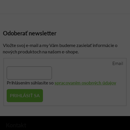
y
v
ý
p
i
Odoberať newsletter
s
u
Vložte svoj e-mail a my Vám budeme zasielať informácie o
nových produktoch na našom e-shope.
Email
spracovaním osobných údajov
Prihlásením súhlasíte so
PRIHLÁSIŤ SA
Z
Kontakt
á