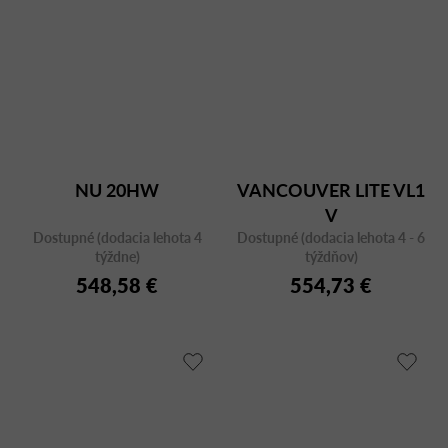
NU 20HW
VANCOUVER LITE VL1
V
Dostupné (dodacia lehota 4
Dostupné (dodacia lehota 4 - 6
týždne)
týždňov)
548,58 €
554,73 €