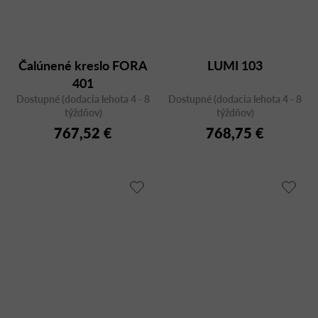
Čalúnené kreslo FORA
LUMI 103
401
Dostupné (dodacia lehota 4 - 8
Dostupné (dodacia lehota 4 - 8
týždňov)
týždňov)
767,52 €
768,75 €