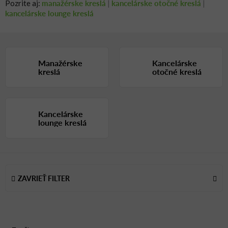
manažérske kreslá
kancelárske otočné kreslá
Pozrite aj:
|
|
kancelárske lounge kreslá
Manažérske
Kancelárske
kreslá
otočné kreslá
Kancelárske
lounge kreslá
V
ý
ZAVRIEŤ FILTER
p
i
s
p