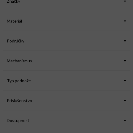
Značky
r
o
d
Materiál
u
k
Podrúčky
t
o
v
Mechanizmus
Typ podnože
Príslušenstvo
Dostupnosť