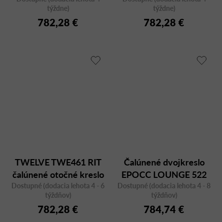
týždne)
týždne)
782,28 €
782,28 €
TWELVE TWE461 RIT
Čalúnené dvojkreslo
čalúnené otočné kreslo
EPOCC LOUNGE 522
Dostupné (dodacia lehota 4 - 6
Dostupné (dodacia lehota 4 - 8
týždňov)
týždňov)
782,28 €
784,74 €