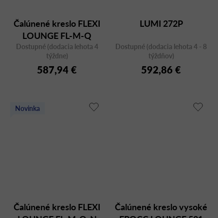
Čalúnené kreslo FLEXI
LUMI 272P
LOUNGE FL-M-Q
Dostupné (dodacia lehota 4
Dostupné (dodacia lehota 4 - 8
týždne)
týždňov)
587,94 €
592,86 €
Novinka
Čalúnené kreslo FLEXI
Čalúnené kreslo vysoké