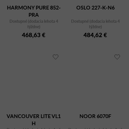
HARMONY PURE 852-
OSLO 227-K-N6
PRA
Dostupné (dodacia lehota 4
Dostupné (dodacia lehota 4
týždne)
týždne)
468,63 €
484,62 €
VANCOUVER LITE VL1
NOOR 6070F
H