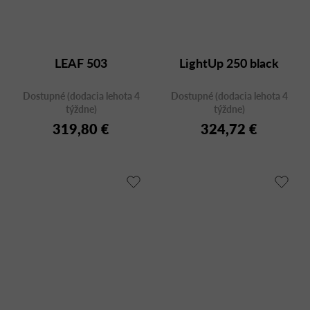
LEAF 503
LightUp 250 black
Dostupné (dodacia lehota 4
Dostupné (dodacia lehota 4
týždne)
týždne)
319,80 €
324,72 €