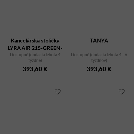
Kancelárska stolička
TANYA
LYRA AIR 215-GREEN-
Dostupné (dodacia lehota 4
SYS-HO s opierkou
Dostupné (dodacia lehota 4 - 6
týždne)
týždňov)
hlavy
393,60 €
393,60 €