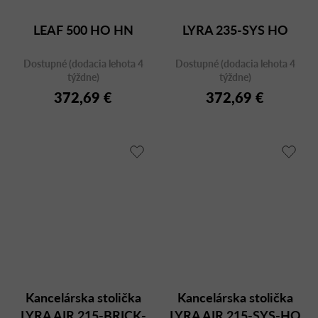
LEAF 500 HO HN
LYRA 235-SYS HO
Dostupné (dodacia lehota 4
Dostupné (dodacia lehota 4
týždne)
týždne)
372,69 €
372,69 €
Kancelárska stolička
Kancelárska stolička
LYRA AIR 215-BRICK-
LYRA AIR 215-SYS-HO