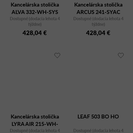
Kancelárska stolička
Kancelárska stolička
ALVA 332-WH-SYS
ARCUS 241-SYAC
Dostupné (dodacia lehota 4
Dostupné (dodacia lehota 4
týždne)
týždne)
428,04 €
428,04 €
Kancelárska stolička
LEAF 503 BO HO
LYRA AIR 215-WH-
Dostupné (dodacia lehota 4
SYS-HO s opierkou
Dostupné (dodacia lehota 4