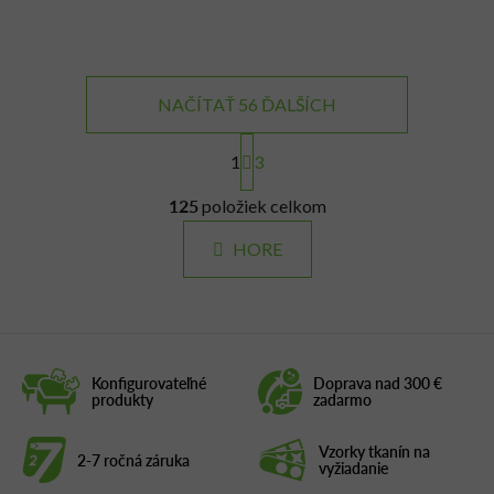
NAČÍTAŤ 56 ĎALŠÍCH
S
t
1
3
r
O
á
125
položiek celkom
v
n
l
k
HORE
á
o
d
v
a
a
c
n
i
i
e
e
Konfigurovateľné
Doprava nad 300 €
produkty
zadarmo
p
r
v
Vzorky tkanín na
2-7 ročná záruka
vyžiadanie
k