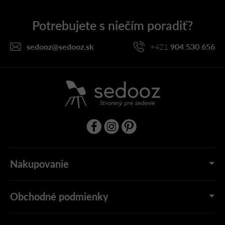
p
ä
t
i
sedooz
@
sedooz.sk
+421
904 530 656
e
Nakupovanie
Obchodné podmienky