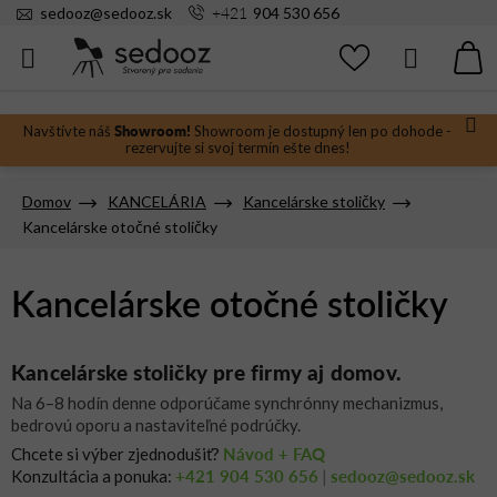
Prejsť
+421
sedooz
@
sedooz.sk
904 530 656
na
obsah
Hľadať
N
KO
Showroom!
Navštívte náš
Showroom je dostupný len po dohode -
rezervujte si svoj termín ešte dnes!
Domov
KANCELÁRIA
Kancelárske stoličky
Kancelárske otočné stoličky
Kancelárske otočné stoličky
Kancelárske stoličky pre firmy aj domov.
Na 6–8 hodín denne odporúčame synchrónny mechanizmus,
bedrovú oporu a nastaviteľné podrúčky.
Návod + FAQ
Chcete si výber zjednodušiť?
+421 904 530 656
sedooz@sedooz.sk
Konzultácia a ponuka:
|