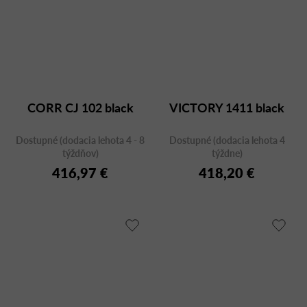
CORR CJ 102 black
VICTORY 1411 black
Dostupné (dodacia lehota 4 - 8
Dostupné (dodacia lehota 4
týždňov)
týždne)
416,97 €
418,20 €