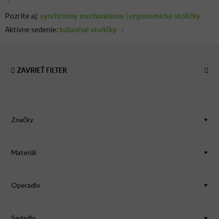
›
synchrónny mechanizmus
ergonomické stoličky
Pozrite aj:
|
balančné stoličky
Aktívne sedenie:
›
V
ý
ZAVRIEŤ FILTER
p
i
s
p
Značky
r
o
d
Materiál
u
k
Operadlo
t
o
v
Sedadlo