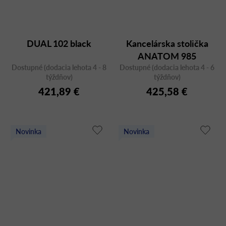
DUAL 102 black
Kancelárska stolička
ANATOM 985
Dostupné (dodacia lehota 4 - 8
Dostupné (dodacia lehota 4 - 6
týždňov)
týždňov)
421,89 €
425,58 €
Novinka
Novinka