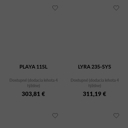
PLAYA 11SL
LYRA 235-SYS
Dostupné (dodacia lehota 4
Dostupné (dodacia lehota 4
týždne)
týždne)
303,81 €
311,19 €