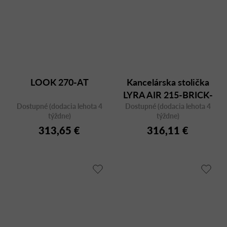
LOOK 270-AT
Kancelárska stolička
LYRA AIR 215-BRICK-
Dostupné (dodacia lehota 4
Dostupné (dodacia lehota 4
AT v tehlovom
týždne)
týždne)
prevedení
313,65 €
316,11 €