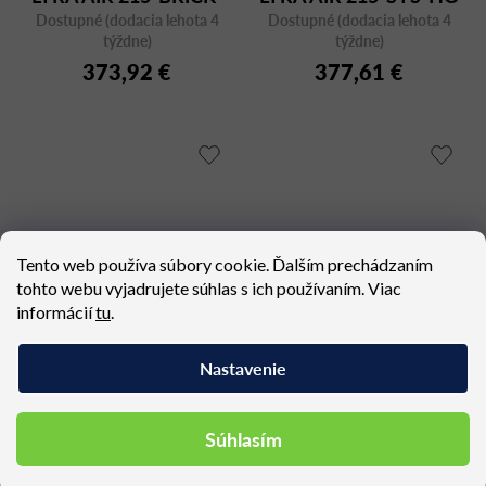
Dostupné (dodacia lehota 4
AT-F40-N13 v
Dostupné (dodacia lehota 4
s opierkou hlavy
týždne)
týždne)
tehlovom prevedení
373,92 €
377,61 €
Tento web používa súbory cookie. Ďalším prechádzaním
tohto webu vyjadrujete súhlas s ich používaním. Viac
informácií
tu
.
Nastavenie
LEAF 501 HO
EASY PRO 1207 L
Dostupné (dodacia lehota 4
Dostupné (dodacia lehota 4
Súhlasím
týždne)
týždne)
377,61 €
380,07 €