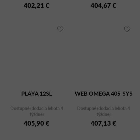
402,21 €
404,67 €
PLAYA 12SL
WEB OMEGA 405-SYS
Dostupné (dodacia lehota 4
Dostupné (dodacia lehota 4
týždne)
týždne)
405,90 €
407,13 €