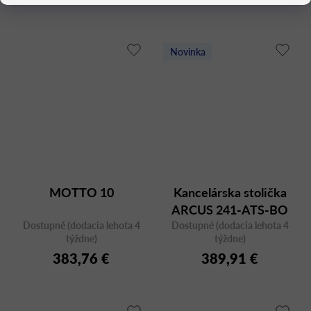
Novinka
MOTTO 10
Kancelárska stolička
ARCUS 241-ATS-BO
Dostupné (dodacia lehota 4
Dostupné (dodacia lehota 4
týždne)
týždne)
383,76 €
389,91 €