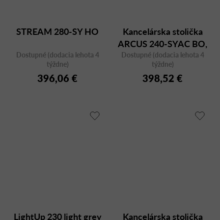
STREAM 280-SY HO
Kancelárska stolička
ARCUS 240-SYAC BO,
Dostupné (dodacia lehota 4
Dostupné (dodacia lehota 4
otočná
týždne)
týždne)
396,06 €
398,52 €
LightUp 230 light grey
Kancelárska stolička