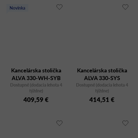
Novinka
Kancelárska stolička
Kancelárska stolička
ALVA 330-WH-SYB
ALVA 330-SYS
Dostupné (dodacia lehota 4
Dostupné (dodacia lehota 4
týždne)
týždne)
409,59 €
414,51 €