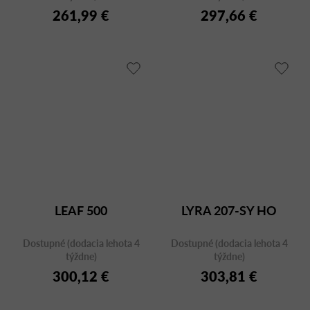
261,99 €
297,66 €
LEAF 500
LYRA 207-SY HO
Dostupné (dodacia lehota 4
Dostupné (dodacia lehota 4
týždne)
týždne)
300,12 €
303,81 €