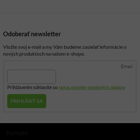
y
v
ý
p
i
Odoberať newsletter
s
u
Vložte svoj e-mail a my Vám budeme zasielať informácie o
nových produktoch na našom e-shope.
Email
spracovaním osobných údajov
Prihlásením súhlasíte so
PRIHLÁSIŤ SA
Z
Kontakt
á