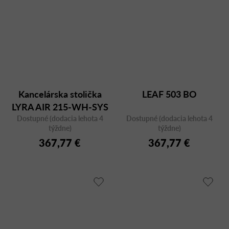
Kancelárska stolička
LEAF 503 BO
LYRA AIR 215-WH-SYS
Dostupné (dodacia lehota 4
Dostupné (dodacia lehota 4
týždne)
týždne)
367,77 €
367,77 €