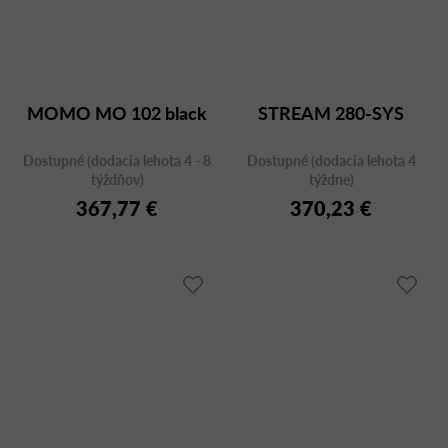
MOMO MO 102 black
STREAM 280-SYS
Dostupné (dodacia lehota 4 - 8
Dostupné (dodacia lehota 4
týždňov)
týždne)
367,77 €
370,23 €