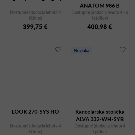
ANATOM 986 B
Dostupné (dodacia lehota 4
Dostupné (dodacia lehota 4 - 6
týždne)
týždňov)
399,75 €
400,98 €
Novinka
LOOK 270-SYS HO
Kancelárska stolička
ALVA 332-WH-SYB
Dostupné (dodacia lehota 4
Dostupné (dodacia lehota 4
týždne)
týždne)