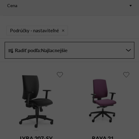
Cena
Podrúčky -
nastaviteľné
R
Radiť podľa:
Najlacnejšie
a
d
e
n
i
e
p
r
o
d
u
LYRA 207-SY
RAYA 21