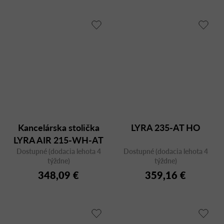
Kancelárska stolička
LYRA 235-AT HO
LYRA AIR 215-WH-AT
Dostupné (dodacia lehota 4
Dostupné (dodacia lehota 4
týždne)
týždne)
348,09 €
359,16 €