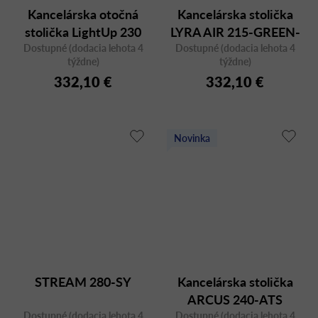
Kancelárska otočná
Kancelárska stolička
stolička LightUp 230
LYRA AIR 215-GREEN-
Dostupné (dodacia lehota 4
Dostupné (dodacia lehota 4
SYS v zelenom
týždne)
týždne)
prevedení
332,10 €
332,10 €
Novinka
STREAM 280-SY
Kancelárska stolička
ARCUS 240-ATS
Dostupné (dodacia lehota 4
Dostupné (dodacia lehota 4