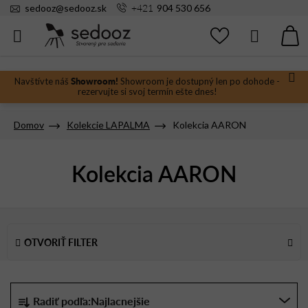
Prejsť
+421
sedooz
@
sedooz.sk
904 530 656
na
obsah
Hľadať
N
KO
Showroom!
Navštívte náš
Showroom je dostupný len po dohode -
rezervujte si svoj termín ešte dnes!
Domov
Kolekcie LAPALMA
Kolekcia AARON
Kolekcia AARON
V
ý
OTVORIŤ FILTER
p
i
s
R
Radiť podľa:
Najlacnejšie
p