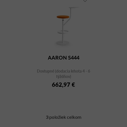
AARON S444
Dostupné (dodacia lehota 4 - 6
týždňov)
662,97 €
3
položiek celkom
O
v