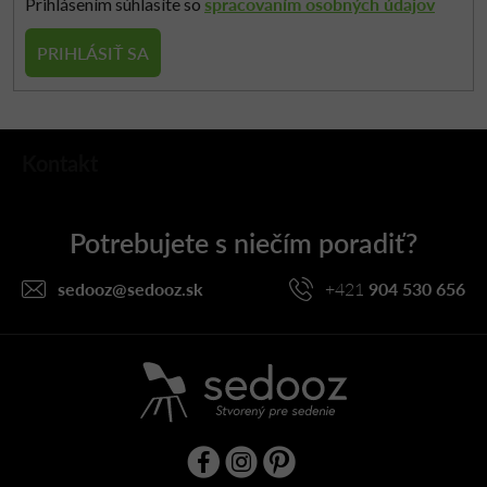
spracovaním osobných údajov
Prihlásením súhlasíte so
PRIHLÁSIŤ SA
Z
Kontakt
á
p
ä
t
i
sedooz
@
sedooz.sk
+421
904 530 656
e