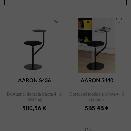
a
r
d
o
e
d
n
u
i
k
e
t
p
o
r
v
o
d
u
AARON S436
AARON S440
k
t
Dostupné (dodacia lehota 4 - 6
Dostupné (dodacia lehota 4 - 6
o
týždňov)
týždňov)
v
580,56 €
585,48 €