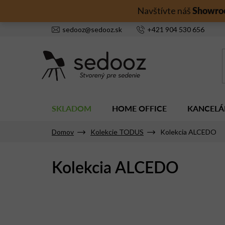
Prejsť
Showro
Navštívte náš
na
obsah
sedooz
@
sedooz.sk
+421
904 530 656
SKLADOM
HOME OFFICE
KANCELÁ
Domov
Kolekcie TODUS
Kolekcia ALCEDO
Kolekcia ALCEDO