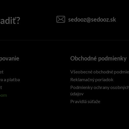
sedooz
@
sedooz.sk
povanie
Obchodné podmienky
et
Všeobecné obchodné podmi
a a platba
Reklamačný poriadok
t
Podmienky ochrany osobnýc
údajov
oom
Pravidlá súťaže