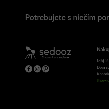
Naku
Môj úč
Doprav
Kontak
Showr