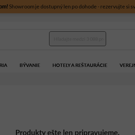
om!
Showroom je dostupný len po dohode - rezervujte si sv
RIA
BÝVANIE
HOTELY A REŠTAURÁCIE
VEREJ
Produkty ešte len pripravujeme.