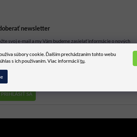
oberať newsletter
ožte svoj e-mail a my Vám budeme zasielať informácie o nových
oduktoch na našom e-shope.
oužíva súbory cookie. Ďalším prechádzaním tohto webu
Ema
súhlas s ich používaním. Viac informácií
tu
.
ie
spracovaním osobných údajov
rihlásením súhlasíte so
PRIHLÁSIŤ SA