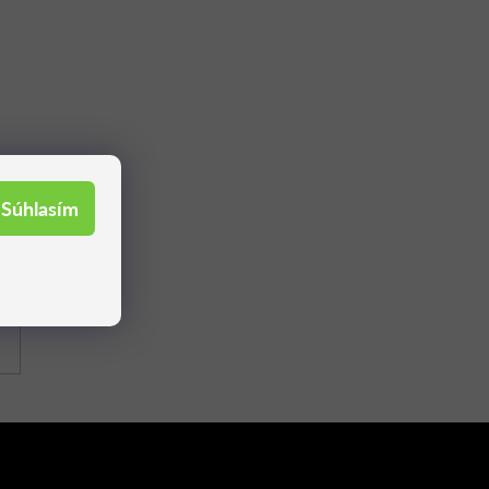
Súhlasím
il