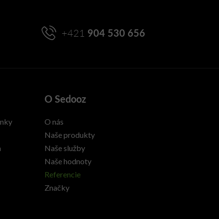
+421
904 530 656
O Sedooz
enky
O nás
Naše produkty
h
Naše služby
Naše hodnoty
Referencie
Značky