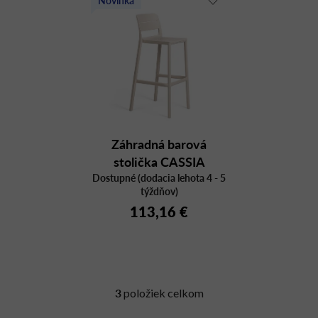
Záhradná barová
stolička CASSIA
Dostupné (dodacia lehota 4 - 5
STOOL
týždňov)
113,16 €
3
položiek celkom
O
v