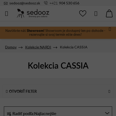
Prejsť
+421
sedooz
@
sedooz.sk
904 530 656
na
obsah
Hľadať
N
KO
Showroom!
Navštívte náš
Showroom je dostupný len po dohode -
rezervujte si svoj termín ešte dnes!
Domov
Kolekcie NARDI
Kolekcia CASSIA
Kolekcia CASSIA
V
ý
OTVORIŤ FILTER
p
i
s
R
Radiť podľa:
Najlacnejšie
p