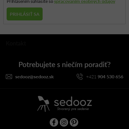
spracovaním osobných údajov
Prihlásením súhlasíte so
PRIHLÁSIŤ SA
Z
Kontakt
á
p
ä
t
i
sedooz
@
sedooz.sk
+421
904 530 656
e