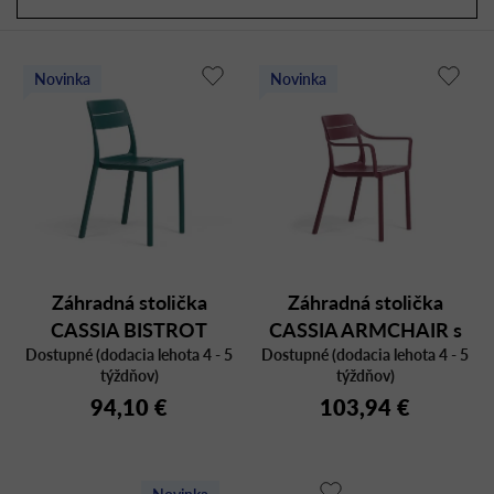
a
r
d
o
e
d
Novinka
Novinka
n
u
i
k
e
t
p
o
r
v
o
d
u
Záhradná stolička
Záhradná stolička
k
CASSIA BISTROT
CASSIA ARMCHAIR s
t
Dostupné (dodacia lehota 4 - 5
Dostupné (dodacia lehota 4 - 5
podrúčkami
o
týždňov)
týždňov)
v
94,10 €
103,94 €
Novinka