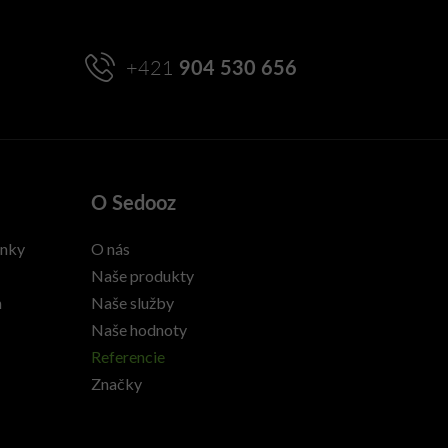
+421
904 530 656
O Sedooz
enky
O nás
Naše produkty
h
Naše služby
Naše hodnoty
Referencie
Značky