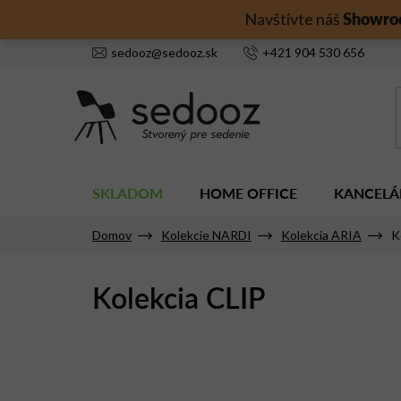
Prejsť
Showro
Navštívte náš
na
obsah
sedooz
@
sedooz.sk
+421
904 530 656
SKLADOM
HOME OFFICE
KANCELÁ
Domov
Kolekcie NARDI
Kolekcia ARIA
K
Kolekcia CLIP