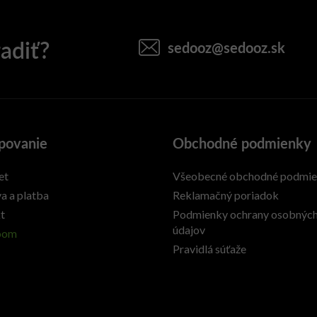
sedooz
@
sedooz.sk
povanie
Obchodné podmienky
et
Všeobecné obchodné podmi
a a platba
Reklamačný poriadok
t
Podmienky ochrany osobnýc
údajov
oom
Pravidlá súťaže