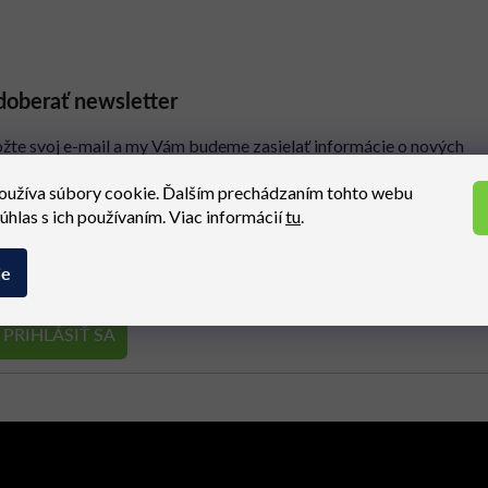
oberať newsletter
ožte svoj e-mail a my Vám budeme zasielať informácie o nových
oduktoch na našom e-shope.
oužíva súbory cookie. Ďalším prechádzaním tohto webu
Ema
súhlas s ich používaním. Viac informácií
tu
.
ie
spracovaním osobných údajov
rihlásením súhlasíte so
PRIHLÁSIŤ SA