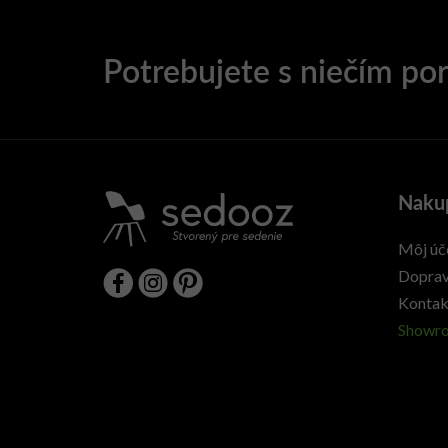
Naku
Môj úč
Doprav
Kontak
Showr