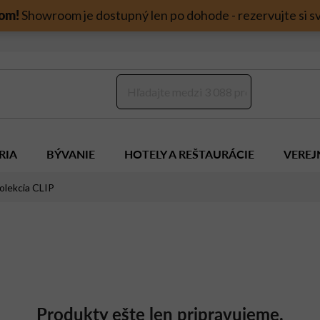
om!
Showroom je dostupný len po dohode - rezervujte si sv
RIA
BÝVANIE
HOTELY A REŠTAURÁCIE
VEREJ
olekcia CLIP
Produkty ešte len pripravujeme.