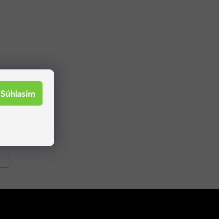
Súhlasím
il