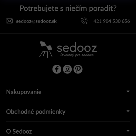
ä
t
i
sedooz
@
sedooz.sk
+421
904 530 656
e
Nakupovanie
Obchodné podmienky
O Sedooz