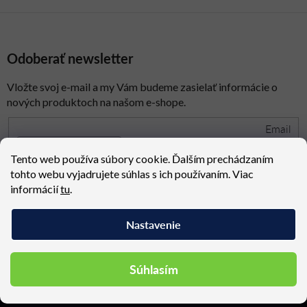
Odoberať newsletter
Vložte svoj e-mail a my Vám budeme zasielať informácie o
nových produktoch na našom e-shope.
Email
Tento web používa súbory cookie. Ďalším prechádzaním
spracovaním osobných údajov
tohto webu vyjadrujete súhlas s ich používaním. Viac
Prihlásením súhlasíte so
informácií
tu
.
PRIHLÁSIŤ SA
Nastavenie
Z
Súhlasím
Kontakt
á
p