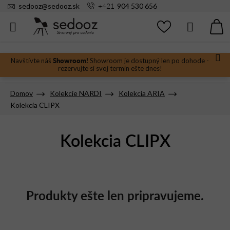
Prejsť
+421
sedooz
@
sedooz.sk
904 530 656
na
obsah
Hľadať
N
KO
Showroom!
Navštívte náš
Showroom je dostupný len po dohode -
rezervujte si svoj termín ešte dnes!
Domov
Kolekcie NARDI
Kolekcia ARIA
Kolekcia CLIPX
Kolekcia CLIPX
Produkty ešte len pripravujeme.