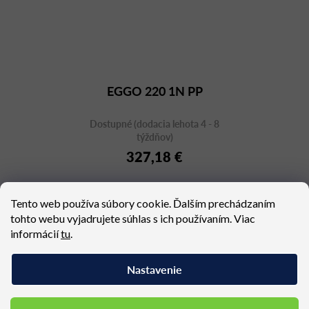
EGGO 220 1N PP
Dostupné (dodacia lehota 4 - 8
týždňov)
327,18 €
Tento web používa súbory cookie. Ďalším prechádzaním
tohto webu vyjadrujete súhlas s ich používaním. Viac
informácií
tu
.
5
položiek celkom
O
v
Nastavenie
l
á
d