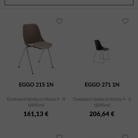
a
r
d
o
e
d
n
u
i
k
e
t
p
o
r
v
o
d
u
EGGO 215 1N
EGGO 271 1N
k
t
Dostupné (dodacia lehota 4 - 8
Dostupné (dodacia lehota 4 - 8
o
týždňov)
týždňov)
v
161,13 €
206,64 €