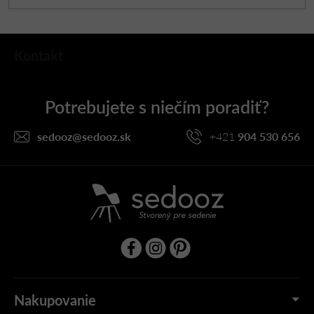
Z
Kontakt
á
p
ä
t
i
sedooz
@
sedooz.sk
+421
904 530 656
e
Nakupovanie