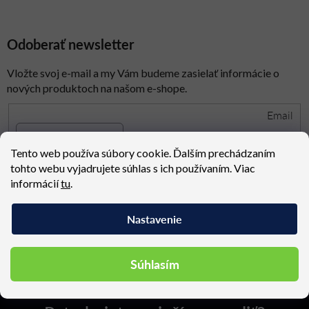
Odoberať newsletter
Vložte svoj e-mail a my Vám budeme zasielať informácie o
nových produktoch na našom e-shope.
Email
Tento web používa súbory cookie. Ďalším prechádzaním
spracovaním osobných údajov
Prihlásením súhlasíte so
tohto webu vyjadrujete súhlas s ich používaním. Viac
informácií
tu
.
PRIHLÁSIŤ SA
Nastavenie
Z
Kontakt
Súhlasím
á
p
ä