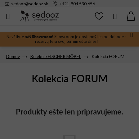
Prejsť
+421
sedooz
@
sedooz.sk
904 530 656
na
obsah
Hľadať
N
KO
Showroom!
Navštívte náš
Showroom je dostupný len po dohode -
rezervujte si svoj termín ešte dnes!
Domov
Kolekcie FISCHER MÖBEL
Kolekcia FORUM
Kolekcia FORUM
Produkty ešte len pripravujeme.