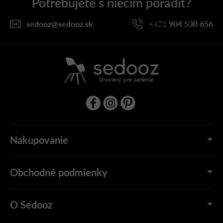
t
i
sedooz
@
sedooz.sk
+421
904 530 656
e
Nakupovanie
Obchodné podmienky
O Sedooz