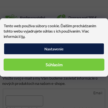
l
á
d
Konfigurovateľné
Doprava nad 300 €
a
produkty
zadarmo
c
Tento web používa súbory cookie. Ďalším prechádzaním
i
tohto webu vyjadrujete súhlas s ich používaním. Viac
Vzorky tkanín na
2-7 ročná záruka
e
vyžiadanie
informácií
tu
.
p
r
Nastavenie
v
k
y
Súhlasím
Odoberať newsletter
v
ý
p
Vložte svoj e-mail a my Vám budeme zasielať informácie o
i
nových produktoch na našom e-shope.
s
Email
u