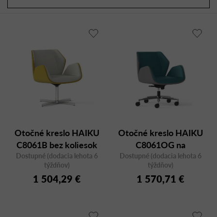
a
r
d
o
e
d
n
u
i
k
e
t
p
o
r
v
o
d
u
Otočné kreslo HAIKU
Otočné kreslo HAIKU
k
C8061B bez koliesok
C8061OG na
t
Dostupné (dodacia lehota 6
Dostupné (dodacia lehota 6
kolieskach
o
týždňov)
týždňov)
v
1 504,29 €
1 570,71 €