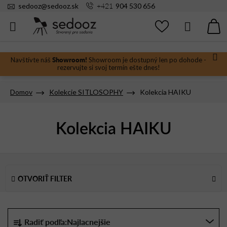
Prejsť
+421
sedooz
@
sedooz.sk
904 530 656
na
obsah
Hľadať
N
KO
Showroom!
Navštívte náš
Showroom je dostupný len po dohode -
rezervujte si svoj termín ešte dnes!
Domov
Kolekcie SITLOSOPHY
Kolekcia HAIKU
Kolekcia HAIKU
V
ý
OTVORIŤ FILTER
p
i
s
R
Radiť podľa:
Najlacnejšie
p