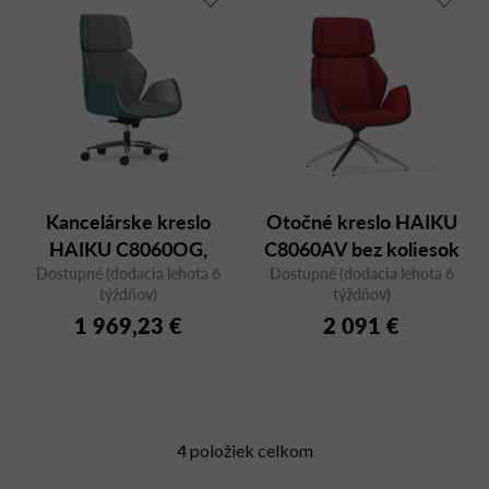
Kancelárske kreslo
Otočné kreslo HAIKU
HAIKU C8060OG,
C8060AV bez koliesok
Dostupné (dodacia lehota 6
otočné
Dostupné (dodacia lehota 6
týždňov)
týždňov)
1 969,23 €
2 091 €
4
položiek celkom
O
v