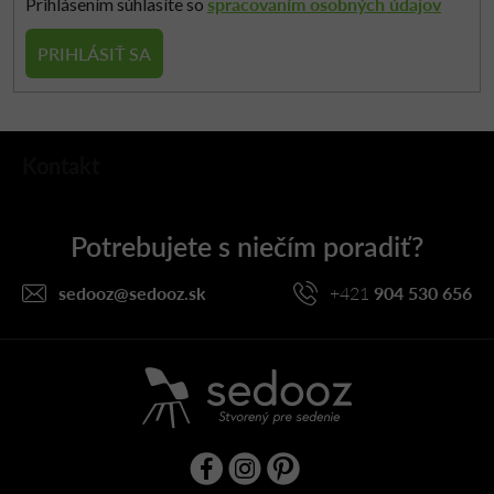
spracovaním osobných údajov
Prihlásením súhlasíte so
PRIHLÁSIŤ SA
Z
Kontakt
á
p
ä
t
i
sedooz
@
sedooz.sk
+421
904 530 656
e