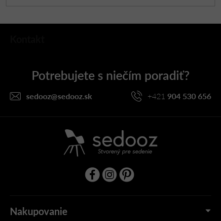
Z
Kontakt
á
p
ä
t
i
sedooz
@
sedooz.sk
+421
904 530 656
e
Nakupovanie