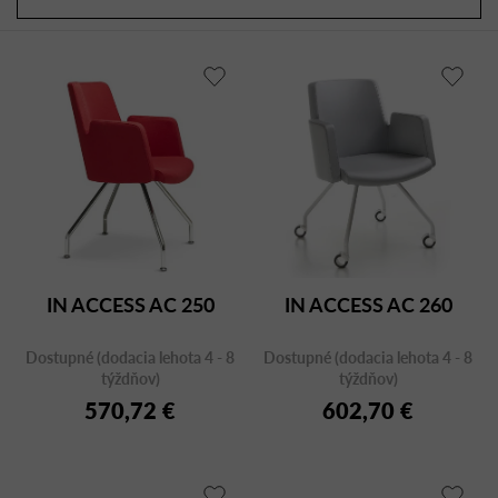
a
r
d
o
e
d
n
u
i
k
e
t
p
o
r
v
o
d
u
IN ACCESS AC 250
IN ACCESS AC 260
k
t
Dostupné (dodacia lehota 4 - 8
Dostupné (dodacia lehota 4 - 8
o
týždňov)
týždňov)
v
570,72 €
602,70 €