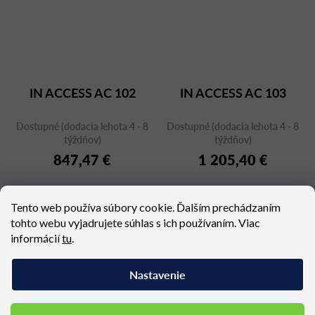
IN ACCESS AC 102
IN ACCESS AC 103
Dostupné (dodacia lehota 4 - 8
Dostupné (dodacia lehota 4 - 8
týždňov)
týždňov)
847,47 €
1 205,40 €
Tento web používa súbory cookie. Ďalším prechádzaním
tohto webu vyjadrujete súhlas s ich používaním. Viac
informácií
tu
.
6
položiek celkom
O
v
Nastavenie
l
á
d