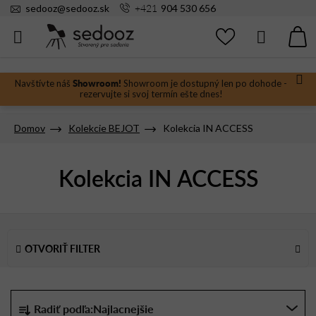
Prejsť
+421
sedooz
@
sedooz.sk
904 530 656
na
obsah
Hľadať
N
KO
Showroom!
Navštívte náš
Showroom je dostupný len po dohode -
rezervujte si svoj termín ešte dnes!
Domov
Kolekcie BEJOT
Kolekcia IN ACCESS
Kolekcia IN ACCESS
V
ý
OTVORIŤ FILTER
p
i
s
R
Radiť podľa:
Najlacnejšie
p