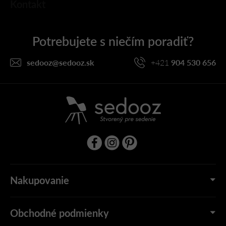
Kontakt
á
p
ä
t
i
sedooz
@
sedooz.sk
+421
904 530 656
e
Nakupovanie
Obchodné podmienky