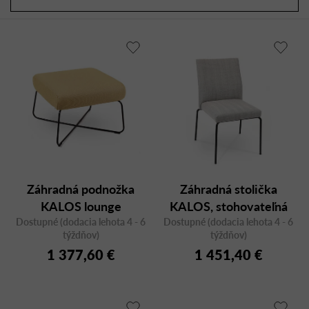
a
r
d
o
e
d
n
u
i
k
e
t
p
o
r
v
o
d
u
Záhradná podnožka
Záhradná stolička
k
KALOS lounge
KALOS, stohovateľná
t
Dostupné (dodacia lehota 4 - 6
Dostupné (dodacia lehota 4 - 6
o
týždňov)
týždňov)
v
1 377,60 €
1 451,40 €