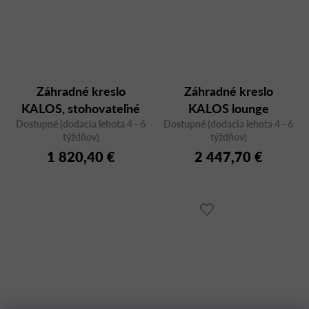
Záhradné kreslo
Záhradné kreslo
KALOS, stohovateľné
KALOS lounge
Dostupné (dodacia lehota 4 - 6
Dostupné (dodacia lehota 4 - 6
týždňov)
týždňov)
1 820,40 €
2 447,70 €