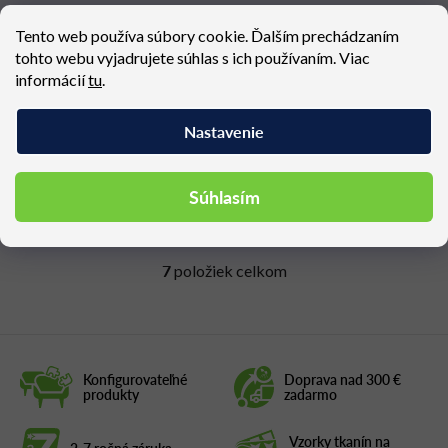
Tento web používa súbory cookie. Ďalším prechádzaním
tohto webu vyjadrujete súhlas s ich používaním. Viac
Záhradné kreslo
informácií
tu
.
KALOS lounge, otočné
Dostupné (dodacia lehota 4 - 6
týždňov)
Nastavenie
2 804,40 €
Súhlasím
7
položiek celkom
O
v
l
á
d
Konfigurovateľné
Doprava nad 300 €
a
produkty
zadarmo
c
i
Vzorky tkanín na