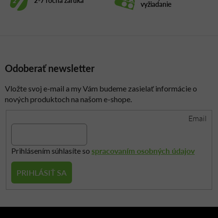
2-7 ročná záruka
e
vyžiadanie
p
r
v
k
y
Odoberať newsletter
v
ý
p
Vložte svoj e-mail a my Vám budeme zasielať informácie o
i
nových produktoch na našom e-shope.
s
Email
u
spracovaním osobných údajov
Prihlásením súhlasíte so
PRIHLÁSIŤ SA
Z