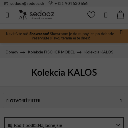
Prejsť
+421
sedooz
@
sedooz.sk
904 530 656
na
obsah
Hľadať
N
KO
Showroom!
Navštívte náš
Showroom je dostupný len po dohode -
rezervujte si svoj termín ešte dnes!
Domov
Kolekcie FISCHER MÖBEL
Kolekcia KALOS
Kolekcia KALOS
V
ý
OTVORIŤ FILTER
p
i
s
R
Radiť podľa:
Najlacnejšie
p