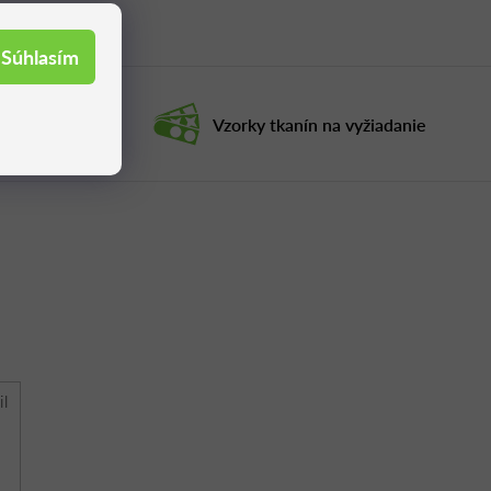
Súhlasím
ruka
Vzorky tkanín na vyžiadanie
il