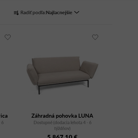
R
Najlacnejšie
Radiť podľa:
a
d
e
n
i
e
p
r
o
d
u
k
t
vica
Záhradná pohovka LUNA
o
 6
2
Lounge 3843AS-00 2/2848-
Dostupné (dodacia lehota 4 - 6
v
týždňov)
00
5 867,10 €