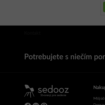
Kontakt
Naku
Môj úč
Doprav