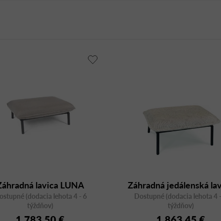
Záhradná lavica LUNA
Záhradná jedálenská la
ostupné (dodacia lehota 4 - 6
Lounge 105x72
Dostupné (dodacia lehota 4 -
LUNA Lounge 105x7
týždňov)
týždňov)
1 783,50 €
1 863,45 €