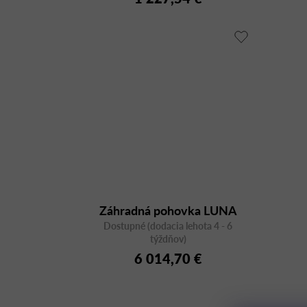
Záhradná pohovka LUNA
Lounge 3863AS-00 2/2848-
Dostupné (dodacia lehota 4 - 6
týždňov)
00
6 014,70 €