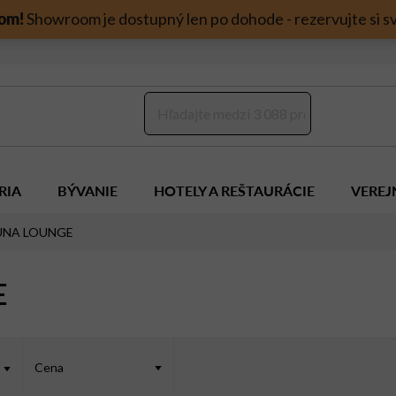
om!
Showroom je dostupný len po dohode - rezervujte si sv
RIA
BÝVANIE
HOTELY A REŠTAURÁCIE
VEREJ
LUNA LOUNGE
E
Cena