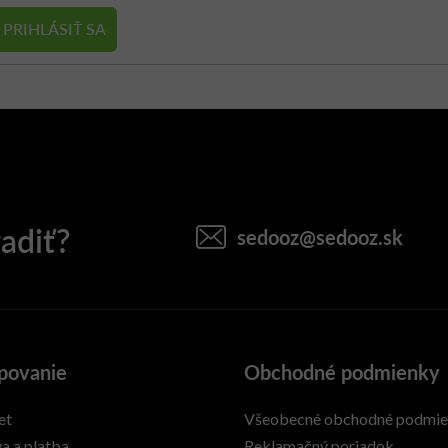
PRIHLÁSIŤ SA
sedooz
@
sedooz.sk
povanie
Obchodné podmienky
et
Všeobecné obchodné podmi
a a platba
Reklamačný poriadok