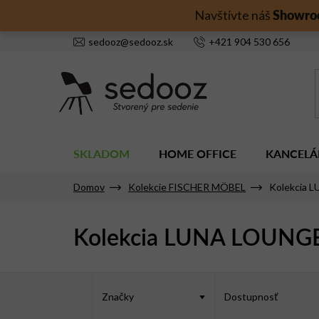
Prejsť
Showro
Navštívte náš
na
obsah
sedooz
@
sedooz.sk
+421
904 530 656
SKLADOM
HOME OFFICE
KANCELÁ
Domov
Kolekcie FISCHER MÖBEL
Kolekcia 
Kolekcia LUNA LOUNG
V
ý
Značky
Dostupnosť
p