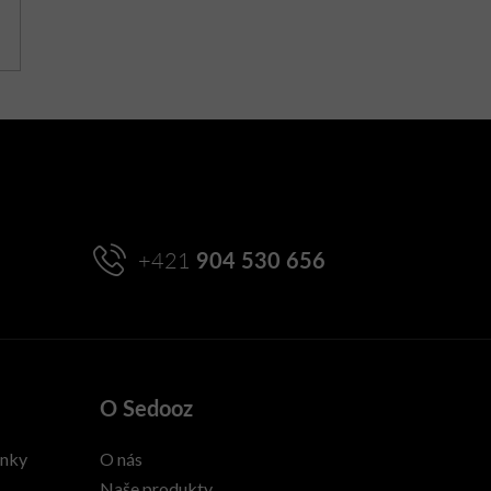
+421
904 530 656
O Sedooz
enky
O nás
Naše produkty