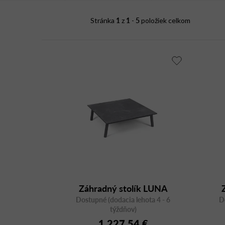
i
1
1
5
Stránka
z
-
položiek celkom
s
p
r
o
d
u
k
t
o
v
Záhradný stolík LUNA
Dostupné (dodacia lehota 4 - 6
Lounge 3866AS
D
týždňov)
1 227,54 €