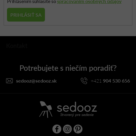
spracovaním osobných údajov
Prihlásením súhlasíte so
PRIHLÁSIŤ SA
Z
Kontakt
á
p
ä
t
i
sedooz
@
sedooz.sk
+421
904 530 656
e