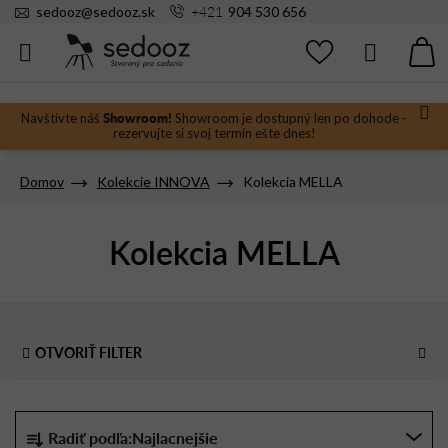
Prejsť
+421
sedooz
@
sedooz.sk
904 530 656
na
obsah
Hľadať
N
KO
Showroom!
Navštívte náš
Showroom je dostupný len po dohode -
rezervujte si svoj termín ešte dnes!
Domov
Kolekcie INNOVA
Kolekcia MELLA
Kolekcia MELLA
V
ý
OTVORIŤ FILTER
p
i
s
R
Radiť podľa:
Najlacnejšie
p