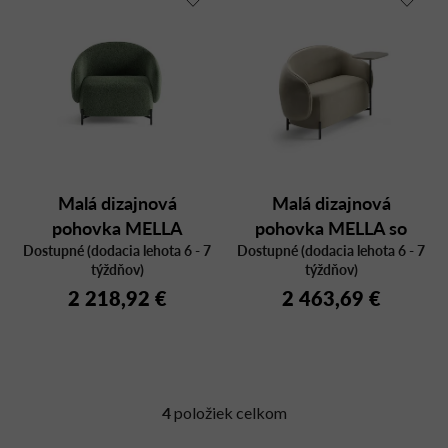
Malá dizajnová
Malá dizajnová
pohovka MELLA
pohovka MELLA so
Dostupné (dodacia lehota 6 - 7
Dostupné (dodacia lehota 6 - 7
stolíkom
týždňov)
týždňov)
2 218,92 €
2 463,69 €
4
položiek celkom
O
v