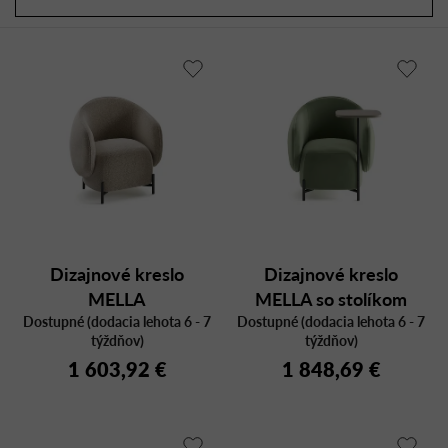
a
r
d
o
e
d
n
u
i
k
e
t
p
o
r
v
o
d
u
Dizajnové kreslo
Dizajnové kreslo
k
MELLA
MELLA so stolíkom
t
Dostupné (dodacia lehota 6 - 7
Dostupné (dodacia lehota 6 - 7
o
týždňov)
týždňov)
v
1 603,92 €
1 848,69 €