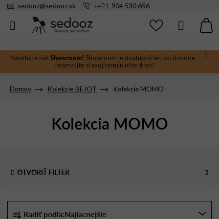
Prejsť
+421
sedooz
@
sedooz.sk
904 530 656
na
obsah
Hľadať
N
KO
Showroom!
Navštívte náš
Showroom je dostupný len po dohode -
rezervujte si svoj termín ešte dnes!
Domov
Kolekcie BEJOT
Kolekcia MOMO
Kolekcia MOMO
V
ý
OTVORIŤ FILTER
p
i
s
R
Radiť podľa:
Najlacnejšie
p