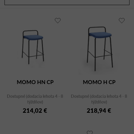
a
r
d
o
e
d
n
u
i
k
e
t
p
o
r
v
o
d
u
MOMO HN CP
MOMO H CP
k
t
Dostupné (dodacia lehota 4 - 8
Dostupné (dodacia lehota 4 - 8
o
týždňov)
týždňov)
v
214,02 €
218,94 €