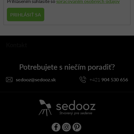
spracovaním osobných údajov
Prihlásením súhlasíte so
PRIHLÁSIŤ SA
Z
Kontakt
á
p
ä
t
i
sedooz
@
sedooz.sk
+421
904 530 656
e