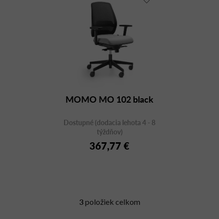
MOMO MO 102 black
Dostupné (dodacia lehota 4 - 8
týždňov)
367,77 €
3
položiek celkom
O
v