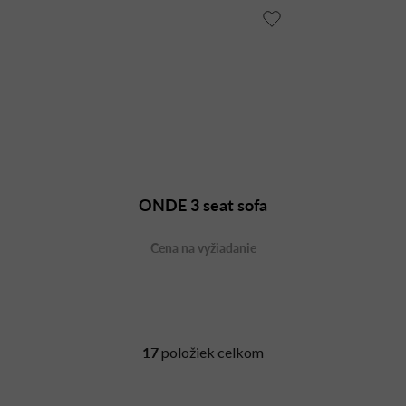
ONDE 3 seat sofa
Cena na vyžiadanie
17
položiek celkom
O
v
l