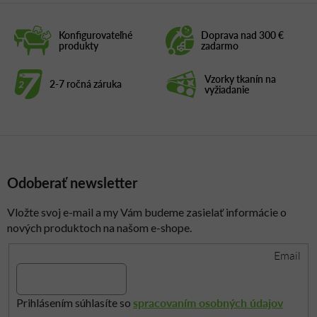
á
d
Konfigurovateľné
Doprava nad 300 €
a
produkty
zadarmo
c
i
Vzorky tkanín na
2-7 ročná záruka
e
vyžiadanie
p
r
v
k
y
Odoberať newsletter
v
ý
p
Vložte svoj e-mail a my Vám budeme zasielať informácie o
i
nových produktoch na našom e-shope.
s
Email
u
spracovaním osobných údajov
Prihlásením súhlasíte so