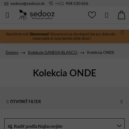
Prejsť
+421
sedooz
@
sedooz.sk
904 530 656
na
obsah
Hľadať
N
KO
Showroom!
Navštívte náš
Showroom je dostupný len po dohode -
rezervujte si svoj termín ešte dnes!
Domov
Kolekcie GANDIA BLASCO
Kolekcia ONDE
Kolekcia ONDE
V
ý
OTVORIŤ FILTER
p
i
s
R
Radiť podľa:
Najlacnejšie
p