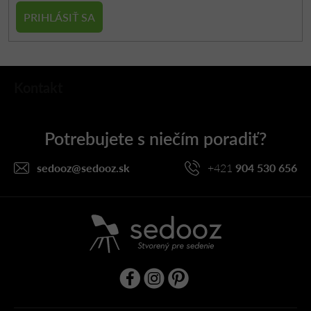
PRIHLÁSIŤ SA
Z
Kontakt
á
p
ä
t
i
sedooz
@
sedooz.sk
+421
904 530 656
e