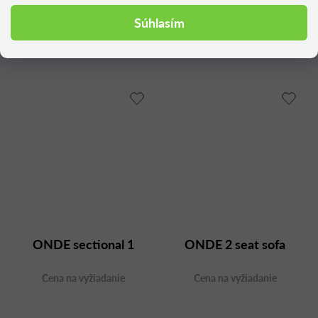
ONDE sectional 2
ONDE sectional 4
Súhlasím
Cena na vyžiadanie
Cena na vyžiadanie
ONDE sectional 1
ONDE 2 seat sofa
Cena na vyžiadanie
Cena na vyžiadanie